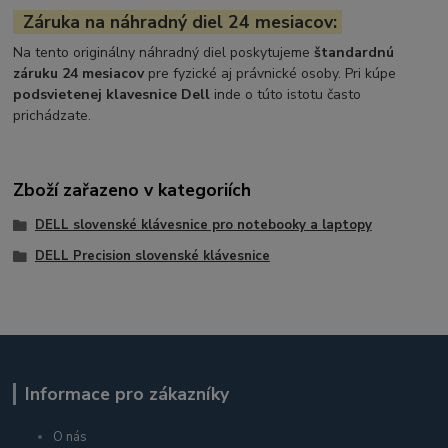
Záruka na náhradný diel 24 mesiacov:
Na tento originálny náhradný diel poskytujeme
štandardnú
záruku 24 mesiacov
pre fyzické aj právnické osoby. Pri kúpe
podsvietenej klavesnice Dell
inde o túto istotu často
prichádzate.
Zboží zařazeno v kategoriích
DELL slovenské klávesnice pro notebooky a laptopy
DELL Precision slovenské klávesnice
Informace pro zákazníky
O nás