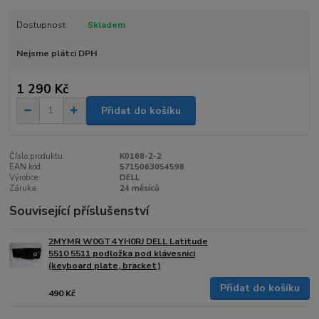
Dostupnost
Skladem
Nejsme plátci DPH
1 290 Kč
Přidat do košíku
Číslo produktu:
K0168-2-2
EAN kód:
5715063054598
Výrobce:
DELL
Záruka:
24 měsíců
Související příslušenství
2MYMR W0GT4 YH0RJ DELL Latitude
5510 5511 podložka pod klávesnici
(keyboard plate, bracket)
Přidat do košíku
490 Kč