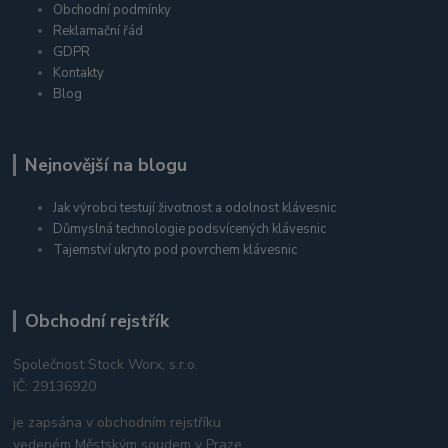
Obchodní podmínky
Reklamační řád
GDPR
Kontakty
Blog
Nejnovější na blogu
Jak výrobci testují životnost a odolnost klávesnic
Důmyslná technologie podsvícených klávesnic
Tajemství ukryto pod povrchem klávesnic
Obchodní rejstřík
Společnost Stock Worx, s.r.o.
IČ: 29136920
je zapsána v obchodním rejstříku
vedeném Městským soudem v Praze,