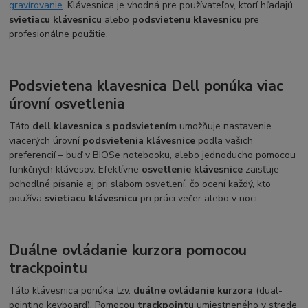
gravírovanie
. Klávesnica je vhodná pre používateľov, ktorí hľadajú
svietiacu klávesnicu
alebo
podsvietenu klavesnicu
pre
profesionálne použitie.
Podsvietena klavesnica Dell ponúka viac
úrovní osvetlenia
Táto
dell klavesnica s podsvietením
umožňuje nastavenie
viacerých úrovní
podsvietenia klávesnice
podľa vašich
preferencií – buď v BIOSe notebooku, alebo jednoducho pomocou
funkčných klávesov. Efektívne
osvetlenie klávesnice
zaisťuje
pohodlné písanie aj pri slabom osvetlení, čo ocení každý, kto
používa
svietiacu klávesnicu
pri práci večer alebo v noci.
Duálne ovládanie kurzora pomocou
trackpointu
Táto klávesnica ponúka tzv.
duálne ovládanie kurzora
(dual-
pointing keyboard). Pomocou
trackpointu
umiestneného v strede