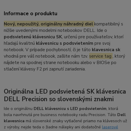
Informace o produktu
Nový, nepoužitý, originálny náhradný diel
kompatibilný s
nižšie uvedenými modelmi notebookov DELL. Ide o
podsvietenú klávesnicu SK
, určenú pre používateľov, ktorí
hľadajú kvalitnú
klávesnicu s podsvietením
pre svoj
notebook. V prípade pochybností, či je táto
klavesnica sk
vhodná pre váš notebook, zašlite nám tzv.
service tag
, ktorý
nájdete na spodnej strane notebooku alebo v BIOSe po
stlačení klávesy F2 pri zapnutí zariadenia.
Originálna LED podsvietená SK klávesnica
DELL Precision so slovenskými znakmi
Ide o originálnu
DELL klávesnicu s LED podsvietením
, ktorá
bola navrhnutá pre business notebooky radu Precision. Táto
Dell
klavesnica
má slovenské znaky vytlačené priamo na klávesoch už
z výroby, nejde teda o žiadne nálepky ani dodatočné
laserové