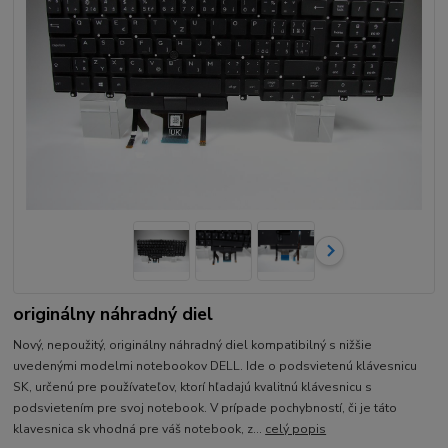
originálny náhradný diel
Nový, nepoužitý, originálny náhradný diel kompatibilný s nižšie
uvedenými modelmi notebookov DELL. Ide o podsvietenú klávesnicu
SK, určenú pre používateľov, ktorí hľadajú kvalitnú klávesnicu s
podsvietením pre svoj notebook. V prípade pochybností, či je táto
klavesnica sk vhodná pre váš notebook, z...
celý popis