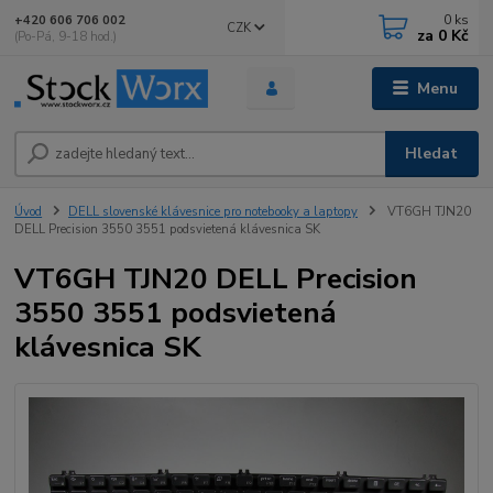
0
ks
+420 606 706 002
CZK
za
0 Kč
(Po-Pá, 9-18 hod.)
Menu
Hledat
Úvod
DELL slovenské klávesnice pro notebooky a laptopy
VT6GH TJN20
DELL Precision 3550 3551 podsvietená klávesnica SK
VT6GH TJN20 DELL Precision
3550 3551 podsvietená
klávesnica SK