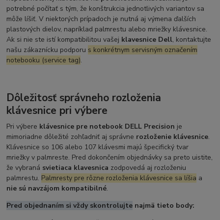
potrebné počítať s tým, že konštrukcia jednotlivých variantov sa
môže líšiť. V niektorých prípadoch je nutná aj výmena ďalších
plastových dielov, napríklad palmrestu alebo mriežky klávesnice.
Ak si nie ste istí kompatibilitou vašej
klavesnice Dell
, kontaktujte
našu zákaznícku podporu
s konkrétnym servisným označením
notebooku (service tag)
.
Dôležitosť správneho rozloženia
klávesnice pri výbere
Pri výbere
klávesnice pre notebook DELL Precision
je
mimoriadne dôležité zohľadniť aj správne
rozloženie klávesnice
.
Klávesnice so 106 alebo 107 klávesmi majú špecifický tvar
mriežky v palmreste. Pred dokončením objednávky sa preto uistite,
že vybraná
svietiaca klavesnica
zodpovedá aj rozloženiu
palmrestu.
Palmresty pre rôzne rozloženia klávesnice sa líšia
a
nie sú navzájom kompatibilné
.
Pred objednaním si vždy skontrolujte
najmä tieto body: