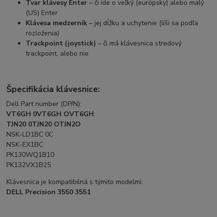
Tvar klávesy Enter
– či ide o veľký (európsky) alebo malý
(US) Enter
Klávesa medzerník
– jej dĺžku a uchytenie (líši sa podľa
rozloženia)
Trackpoint (joystick)
– či má klávesnica stredový
trackpoint, alebo nie
Špecifikácia klávesnice:
Dell Part number (DP/N):
VT6GH 0VT6GH OVT6GH
TJN20 0TJN20 OTJN2O
NSK-LD1BC 0C
NSK-EX1BC
PK130WQ1B10
PK132VX1B25
Klávesnica je kompatibilná s týmito modelmi:
DELL Precision 3550 3551