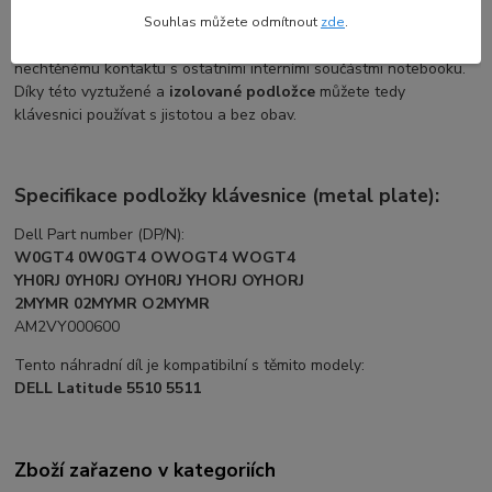
tištěných obvodů jednotlivých komponentů nezbytností. Tento
Souhlas můžete odmítnout
zde
.
náhradní díl
je pevně spojen s klávesnicí a zabraňuje tak
nechtěnému kontaktu s ostatními interními součástmi notebooku.
Díky této vyztužené a
izolované podložce
můžete tedy
klávesnici používat s jistotou a bez obav.
Specifikace podložky klávesnice (metal plate):
Dell Part number (DP/N):
W0GT4 0W0GT4 OWOGT4 WOGT4
YH0RJ 0YH0RJ OYH0RJ YHORJ OYHORJ
2MYMR 02MYMR O2MYMR
AM2VY000600
Tento náhradní díl je kompatibilní s těmito modely:
DELL Latitude 5510 5511
Zboží zařazeno v kategoriích