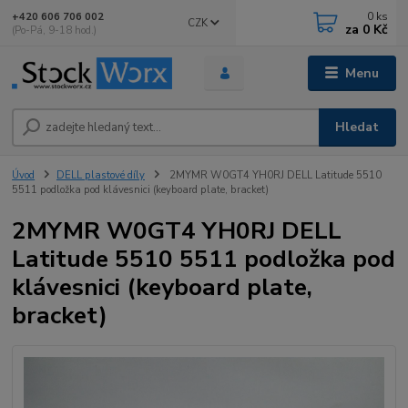
0
ks
+420 606 706 002
CZK
za
0 Kč
(Po-Pá, 9-18 hod.)
Menu
Hledat
Úvod
DELL plastové díly
2MYMR W0GT4 YH0RJ DELL Latitude 5510
5511 podložka pod klávesnici (keyboard plate, bracket)
2MYMR W0GT4 YH0RJ DELL
Latitude 5510 5511 podložka pod
klávesnici (keyboard plate,
bracket)