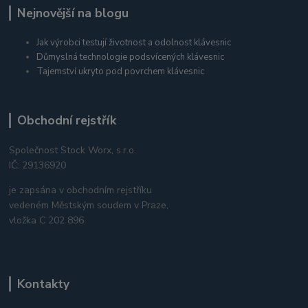
Nejnovější na blogu
Jak výrobci testují životnost a odolnost klávesnic
Důmyslná technologie podsvícených klávesnic
Tajemství ukryto pod povrchem klávesnic
Obchodní rejstřík
Společnost Stock Worx, s.r.o.
IČ: 29136920
je zapsána v obchodním rejstříku
vedeném Městským soudem v Praze,
vložka C 202 896
Kontakty