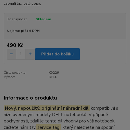
zapnutí la...
celý popis
Dostupnost
Skladem
Nejsme plátci DPH
490 Kč
Přidat do košíku
Číslo produktu:
K0226
Výrobce:
DELL
Informace o produktu
Nový, nepoužitý, originální náhradní díl
kompatibilní s
níže uvedenými modely DELL notebooků. V případě
pochybností, zdali je tento díl vhodný pro váš notebook,
zašlete nám tzv.
service tag
, který naleznete na spodní