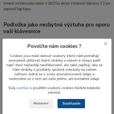
straně notebooku nebo v BIOSu skrze stisknutí klávesy F2 po
zapnutí laptopu.
Podložka jako nezbytná výztuha pro oporu
vaší klávesnice
DELL Metal Plate
(také známý jako
keyboard plate či bracket,
Povolíte nám cookies ?
keyboard support plate assembly
) je vyroben z kvalitního
tenkého plechu. Ve spojení s klávesnicí tvoří tzv.
keyboard kit
.
Cookies jsou malé datové soubory, které nám pomáhají
Primárním účelem této plechové podložky je zajistit, aby byla
anonymně zjišťovat, které stránky v našem e-shopu patří
interní klávesnice pevně a bezpečně upevněna v notebooku.
např. mezi nejčastěji navštěvované, ale také zajišťují, aby se
Neméně důležitý bod představuje také zesílení její strukturální
Vám stránky s produkty správně zobrazily na vašem
pevnosti, aby se zabránilo nepříjemným deformacím, které by
zařízení. Jedná se o zcela anonymizované údaje a
mohly vzniknout při intenzivním stisku a namáhání kláves.
nedozvíme se z nich ani vaše jméno, ani kontaktní údaje.
Svůj
souhlas
s použitím souborů cookies můžete kdykoliv
odvolat.
Podpora klávesnice pro ochranu tištěných
obvodů
Souhlasím
Nastavení
V dnešním tenkém a kompaktním designu notebooků je ochrana