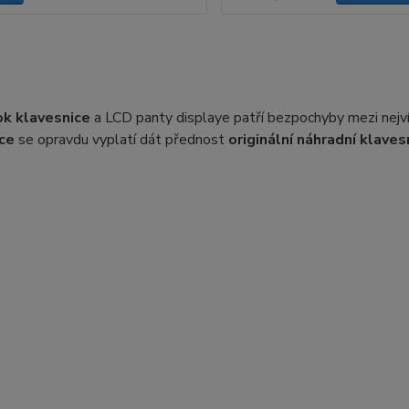
k klavesnice
a LCD panty displaye patří bezpochyby mezi nejví
ce
se opravdu vyplatí dát přednost
originální náhradní klaves