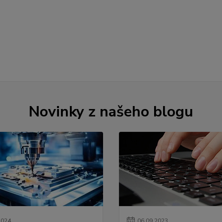
Novinky z našeho blogu
2024
06
.
09
.
2023