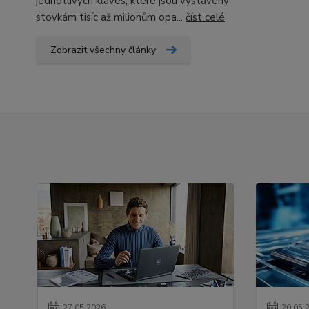
jednotlivých kláves, které jsou vystaveny
stovkám tisíc až milionům opa...
číst celé
Zobrazit všechny články
27
.
05
.
2026
20
.
05
.