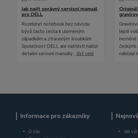
Jak najít správný servisní manuál
Originál
pro DELL
gravíro
Rozebírat notebook bez návodu
Gravírov
bývá často cesta k ulomeným
lepší vo
západkám a ztraceným šroubkům.
nicméně 
Společnost DELL ale naštěstí nabízí
českými 
detailní servisní manuály...
číst celé
nabízejí 
Informace pro zákazníky
Nejnově
O nás
Jak výr