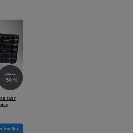
199 Kč
- 50 %
36 1537
nice
o košíku