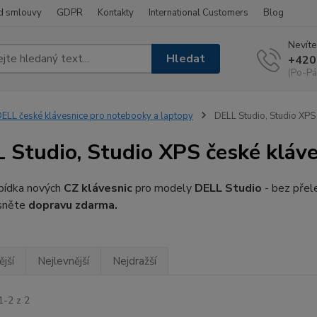
d smlouvy
GDPR
Kontakty
International Customers
Blog
Nevíte
Hledat
+420
(Po-Pá
ELL české klávesnice pro notebooky a laptopy
DELL Studio, Studio XPS 
 Studio, Studio XPS české kláve
abídka nových
CZ klávesnic
pro modely
DELL Studio
- bez přel
sněte
dopravu zdarma.
jší
Nejlevnější
Nejdražší
1-2 z 2