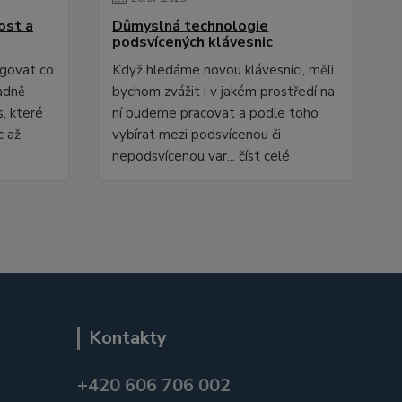
nost a
Důmyslná technologie
podsvícených klávesnic
ngovat co
Když hledáme novou klávesnici, měli
ladně
bychom zvážit i v jakém prostředí na
, které
ní budeme pracovat a podle toho
c až
vybírat mezi podsvícenou či
nepodsvícenou var...
číst celé
Kontakty
+420 606 706 002