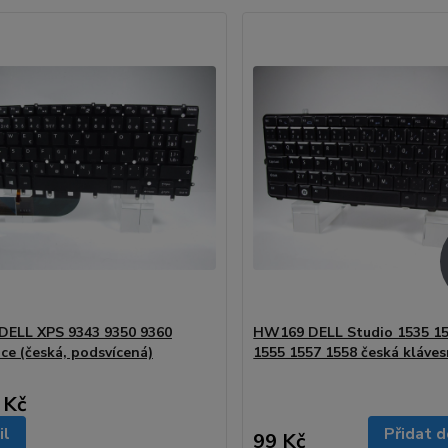
ELL XPS 9343 9350 9360
HW169 DELL Studio 1535 15
ice (česká, podsvícená)
1555 1557 1558 česká kláves
 Kč
il
Přidat d
99 Kč