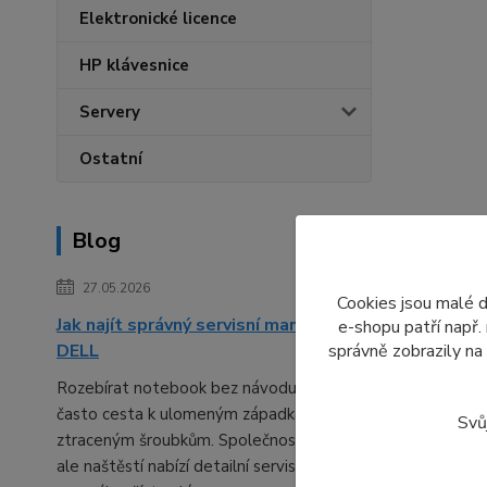
Elektronické licence
HP klávesnice
Servery
Ostatní
Blog
27.05.2026
Cookies jsou malé 
Jak najít správný servisní manuál pro
e-shopu patří např.
správně zobrazily na
DELL
Rozebírat notebook bez návodu bývá
často cesta k ulomeným západkám a
Svů
ztraceným šroubkům. Společnost DELL
ale naštěstí nabízí detailní servisní