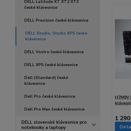
DELL Latitude XT XT2 XT3
české klávesnice
DELL Precision české klávesnice
DELL Studio, Studio XPS české
klávesnice
DELL Vostro české klávesnice
DELL XPS české klávesnice
Dell (Standard) české
klávesnice
Dell Pro české klávesnice
H7M9V D
klávesn
Dell Pro Max české klávesnice
1 290
DELL slovenské klávesnice pro
Deta
notebooky a laptopy