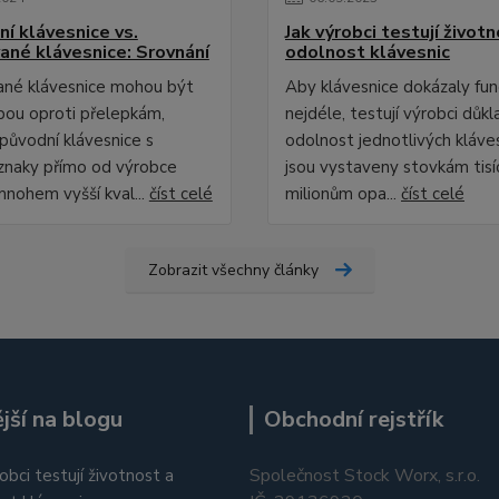
ní klávesnice vs.
Jak výrobci testují život
vané klávesnice: Srovnání
odolnost klávesnic
ané klávesnice mohou být
Aby klávesnice dokázaly fu
lbou oproti přelepkám,
nejdéle, testují výrobci důk
původní klávesnice s
odolnost jednotlivých kláves
znaky přímo od výrobce
jsou vystaveny stovkám tisí
mnohem vyšší kval...
číst celé
milionům opa...
číst celé
Zobrazit všechny články
jší na blogu
Obchodní rejstřík
Společnost Stock Worx, s.r.o.
obci testují životnost a