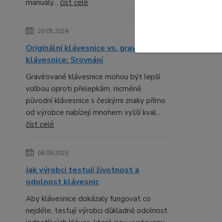
manuály...
číst celé
20.05.2024
Originální klávesnice vs. gravírované
klávesnice: Srovnání
Gravírované klávesnice mohou být lepší
volbou oproti přelepkám, nicméně
původní klávesnice s českými znaky přímo
od výrobce nabízejí mnohem vyšší kval...
číst celé
06.09.2023
Jak výrobci testují životnost a
odolnost klávesnic
Aby klávesnice dokázaly fungovat co
nejdéle, testují výrobci důkladně odolnost