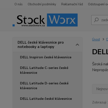
O nás
Obchodní podmínky
Reklamační řád
Odstoupení o
Úvod
D
DELL české klávesnice pro
notebooky a laptopy
DELL
DELL Inspiron české klávesnice
Široká n
DELL Latitude C-series české
Nepropá
klávesnice
DELL Latitude D-series české
klávesnice
Nejnově
DELL Latitude české klávesnice
Zobrazuji 