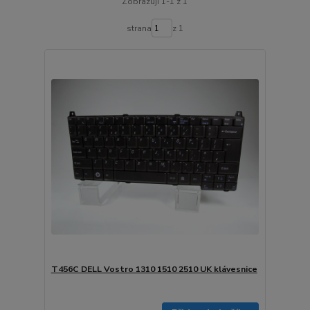
Zobrazuji 1-1 z 1
strana
z 1
T456C DELL Vostro 1310 1510 2510 UK klávesnice