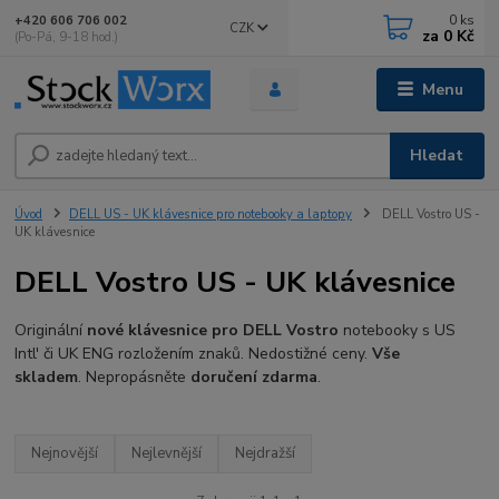
0
ks
+420 606 706 002
CZK
za
0 Kč
(Po-Pá, 9-18 hod.)
Menu
Hledat
Úvod
DELL US - UK klávesnice pro notebooky a laptopy
DELL Vostro US -
UK klávesnice
DELL Vostro US - UK klávesnice
Originální
nové klávesnice pro DELL Vostro
notebooky s US
Intl' či UK ENG rozložením znaků. Nedostižné ceny.
Vše
skladem
. Nepropásněte
doručení zdarma
.
Nejnovější
Nejlevnější
Nejdražší