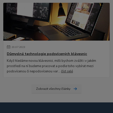
20
.
07
.
2023
Důmyslná technologie podsvícených klávesnic
Když hledáme novou klávesnici, měli bychom zvážit i v jakém
prostředí na ní budeme pracovat a podle toho vybírat mezi
podsvícenou či nepodsvícenou var...
číst celé
Zobrazit všechny články