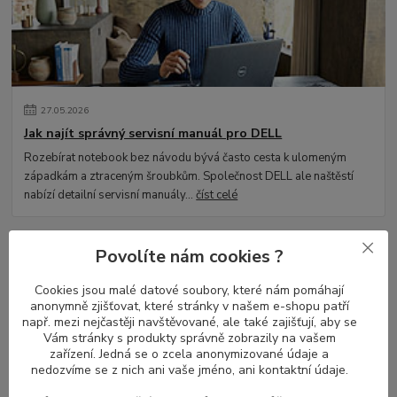
27
.
05
.
2026
Jak najít správný servisní manuál pro DELL
Rozebírat notebook bez návodu bývá často cesta k ulomeným
západkám a ztraceným šroubkům. Společnost DELL ale naštěstí
nabízí detailní servisní manuály...
číst celé
Povolíte nám cookies ?
Cookies jsou malé datové soubory, které nám pomáhají
anonymně zjišťovat, které stránky v našem e-shopu patří
např. mezi nejčastěji navštěvované, ale také zajišťují, aby se
Vám stránky s produkty správně zobrazily na vašem
zařízení. Jedná se o zcela anonymizované údaje a
nedozvíme se z nich ani vaše jméno, ani kontaktní údaje.
20
.
05
.
2024