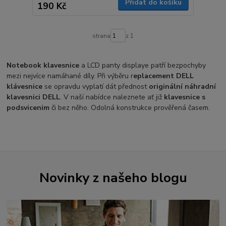
Přidat do košíku
190 Kč
strana
z 1
Notebook klavesnice
a LCD panty displaye patří bezpochyby
mezi nejvíce namáhané díly. Při výběru r
eplacement DELL
klávesnice
se opravdu vyplatí dát přednost
originální náhradní
klavesnici DELL
. V naší nabídce naleznete ať již
klavesnice s
podsvicenim
či bez něho. Odolná konstrukce prověřená časem.
Novinky z našeho blogu