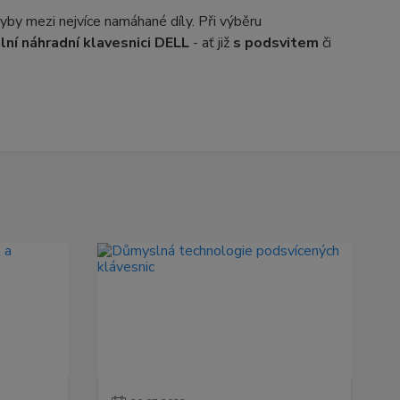
by mezi nejvíce namáhané díly. Při výběru
ální náhradní klavesnici DELL
- ať již
s podsvitem
či