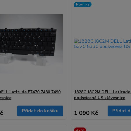
Novinka
ELL Latitude E7470 7480 7490
1828G J8C2M DELL Latitude
esnice
podsvícená US klávesnice
Přidat do košíku
Přidat d
č
1 090 Kč
Akce