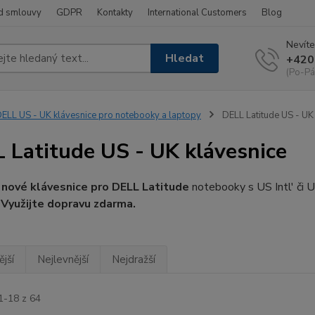
d smlouvy
GDPR
Kontakty
International Customers
Blog
Nevíte
Hledat
+420
(Po-Pá
ELL US - UK klávesnice pro notebooky a laptopy
DELL Latitude US - UK
 Latitude US - UK klávesnice
í
nové klávesnice pro DELL Latitude
notebooky s US Intl' či
.
Využijte dopravu zdarma.
jší
Nejlevnější
Nejdražší
1-18 z 64