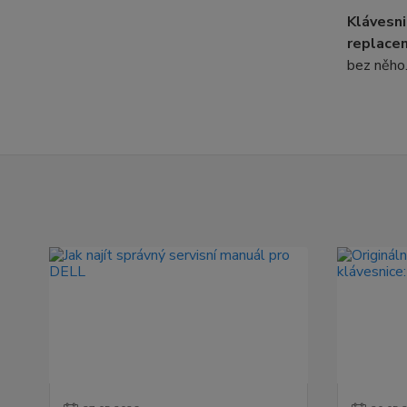
Klávesn
replac
bez něho.