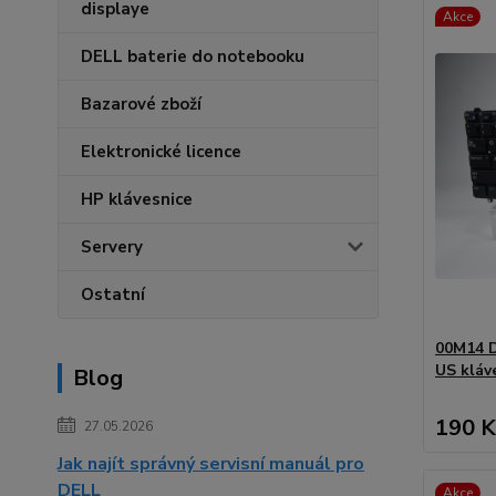
displaye
Akce
DELL baterie do notebooku
Bazarové zboží
Elektronické licence
HP klávesnice
Servery
Ostatní
00M14 D
US kláv
Blog
190 K
27.05.2026
Jak najít správný servisní manuál pro
DELL
Akce