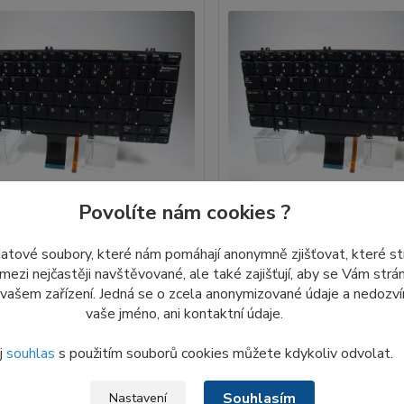
Povolíte nám cookies ?
NPN8 DELL Latitude 5289
346TJ 0NPN8 DELL Latitude 
datové soubory, které nám pomáhají anonymně zjišťovat, které s
ená US klávesnice
7389 podsvícená US klávesn
 mezi nejčastěji navštěvované, ale také zajišťují, aby se Vám str
 vašem zařízení. Jedná se o zcela anonymizované údaje a nedozvím
Přidat do košíku
Přidat d
vaše jméno, ani kontaktní údaje.
č
390 Kč
j
souhlas
s použitím souborů cookies můžete kdykoliv odvolat.
Souhlasím
Nastavení