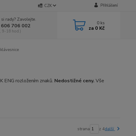
Přihlášení
CZK
 si rady? Zavolejte.
0
ks
 606 706 002
za
0 Kč
, 9-18 hod.)
 klávesnice
 UK ENG rozložením znaků.
Nedostižné ceny.
Vše
strana
z 4
další