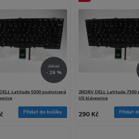
390 Kč
- 26 %
ELL Latitude 5300 podsvícená
2RDRV DELL Latitude 7300 
esnice
US klávesnice
Přidat do košíku
Přidat d
č
290 Kč