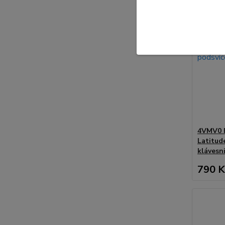
4VMV0 
Latitud
klávesn
790 K