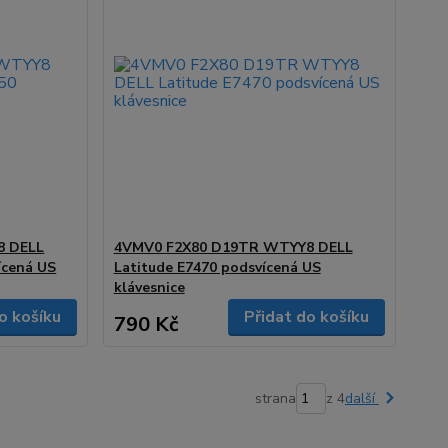
8 DELL
4VMV0 F2X80 D19TR WTYY8 DELL
ícená US
Latitude E7470 podsvícená US
klávesnice
o košíku
Přidat do košíku
790 Kč
strana
z 4
další