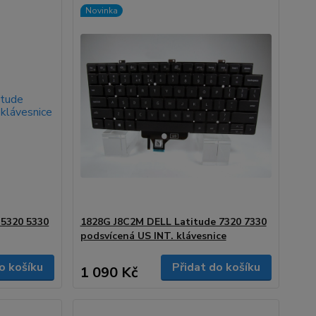
Novinka
 5320 5330
1828G J8C2M DELL Latitude 7320 7330
podsvícená US INT. klávesnice
o košíku
Přidat do košíku
1 090 Kč