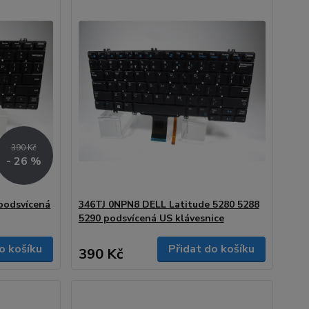
390 Kč
- 26 %
podsvícená
346TJ 0NPN8 DELL Latitude 5280 5288
5290 podsvícená US klávesnice
o košíku
Přidat do košíku
390 Kč