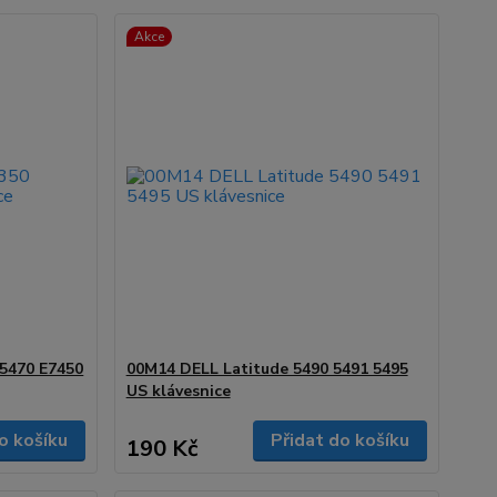
Akce
E5470 E7450
00M14 DELL Latitude 5490 5491 5495
US klávesnice
o košíku
Přidat do košíku
190 Kč