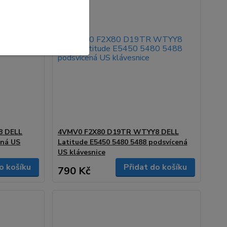
8 DELL
4VMV0 F2X80 D19TR WTYY8 DELL
ená US
Latitude E5450 5480 5488 podsvícená
US klávesnice
o košíku
Přidat do košíku
790 Kč