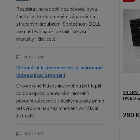
Rozebírat notebook bez návodu bývá
často cesta k ulomeným západkám a
ztraceným šroubkům. Společnost DELL
ale naštěstí nabízí detailní servisní
manuály...
číst celé
20.05.2024
Originální klávesnice vs. gravírované
klávesnice: Srovnání
Gravírované klávesnice mohou být lepší
2RDRV D
volbou oproti přelepkám, nicméně
US kláv
původní klávesnice s českými znaky přímo
od výrobce nabízejí mnohem vyšší kval...
290 K
číst celé
06.09.2023