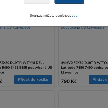
Souhlas můžete odmítnout
zde
.
F2X80 D19TR WTYY8 DELL
4VMV0 F2X80 D19TR WTYY
e 5490 5491 5495 podsvícená US
Latitude 7480 7490 podsvíc
ice
klávesnice
Přidat do košíku
Přidat d
č
790 Kč