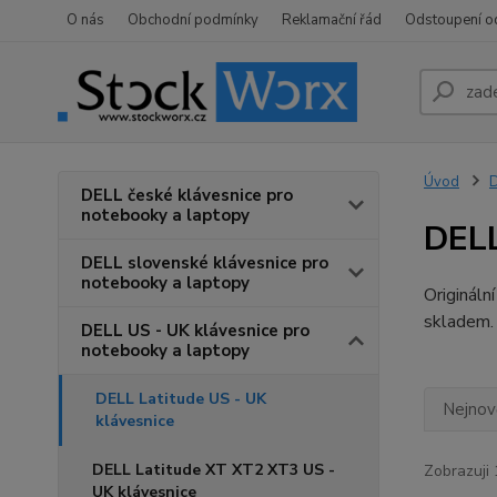
O nás
Obchodní podmínky
Reklamační řád
Odstoupení o
Úvod
D
DELL české klávesnice pro
notebooky a laptopy
DELL
DELL slovenské klávesnice pro
notebooky a laptopy
Origináln
skladem
DELL US - UK klávesnice pro
notebooky a laptopy
DELL Latitude US - UK
Nejnově
klávesnice
DELL Latitude XT XT2 XT3 US -
Zobrazuji 
UK klávesnice