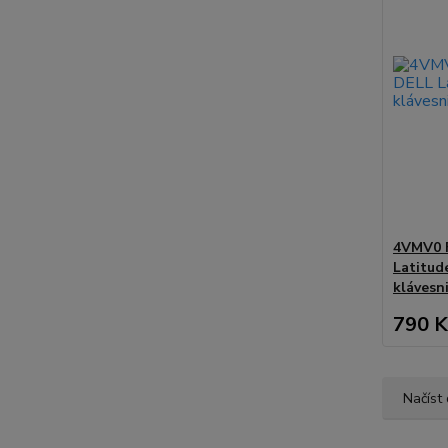
4VMV0 
Latitud
klávesn
790 K
Načíst 