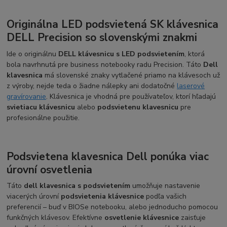
Originálna LED podsvietená SK klávesnica
DELL Precision so slovenskými znakmi
Ide o originálnu
DELL klávesnicu s LED podsvietením
, ktorá
bola navrhnutá pre business notebooky radu Precision. Táto
Dell
klavesnica
má slovenské znaky vytlačené priamo na klávesoch už
z výroby, nejde teda o žiadne nálepky ani dodatočné
laserové
gravírovanie
. Klávesnica je vhodná pre používateľov, ktorí hľadajú
svietiacu klávesnicu
alebo
podsvietenu klavesnicu
pre
profesionálne použitie.
Podsvietena klavesnica Dell ponúka viac
úrovní osvetlenia
Táto
dell klavesnica s podsvietením
umožňuje nastavenie
viacerých úrovní
podsvietenia klávesnice
podľa vašich
preferencií – buď v BIOSe notebooku, alebo jednoducho pomocou
funkčných klávesov. Efektívne
osvetlenie klávesnice
zaisťuje