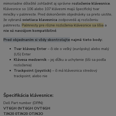
mimoriadne dôležité zohľadniť aj správne
rozloženie klávesnice
.
Klávesnice so 106 alebo 107 klávesmi majú špecifický tvar
mriežky v palmreste. Pred dokončením objednávky sa preto uistite,
že vybraná
svietiaca klavesnica
zodpovedá aj rozloženiu
palmrestu.
Palmresty pre rôzne rozloženia klávesnice sa líšia
a
nie sú navzájom kompatibilné
.
Pred objednaním si vždy skontrolujte
najmä tieto body:
Tvar klávesy Enter
– či ide o veľký (európsky) alebo malý
(US) Enter
Klávesa medzerník
– jej dĺžku a uchytenie (líši sa podľa
rozloženia)
Trackpoint (joystick)
– či má klávesnica stredový
trackpoint, alebo nie
Špecifikácia klávesnice:
Dell Part number (DP/N):
VT6GH 0VT6GH OVT6GH
TJN20 0TJN20 OTJN2O