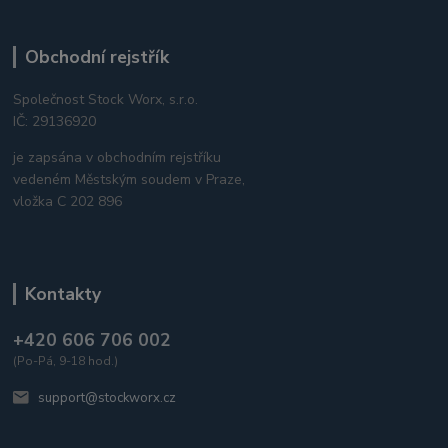
Obchodní rejstřík
Společnost Stock Worx, s.r.o.
IČ: 29136920
je zapsána v obchodním rejstříku
vedeném Městským soudem v Praze,
vložka C 202 896
Kontakty
+420 606 706 002
(Po-Pá, 9-18 hod.)
support@stockworx.cz