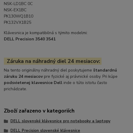
NSK-LD1BC 0C
NSK-EX1BC
PK130WQ1B10
PK132VX1B25
Klávesnica je kompatibilná s týmito modelmi:
DELL Precision 3540 3541
Záruka na náhradný diel 24 mesiacov:
Na tento originálny náhradný diel poskytujeme
štandardnú
záruku 24 mesiacov
pre fyzické aj právnické osoby. Pri kúpe
podsvietenej klavesnice Dell
inde o túto istotu často
prichádzate.
Zboží zařazeno v kategoriích
DELL slovenské klávesnice pro notebooky a laptopy
DELL Precision slovenské klávesnice