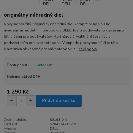
originálny náhradný diel
Nový, nepoužitý, originálny náhradný diel kompatibilný s nižšie
uvedenými modelmi notebookov DELL. Ide o podsvietenú klávesnicu
SK, určenú pre používateľov, ktorí hľadajú kvalitnú klávesnicu s
podsvietením pre svoj notebook. V prípade pochybností, či je táto
klavesnica sk vhodná pre váš notebook, z...
celý popis
Dostupnost
Skladem
Nejsme plátci DPH
1 290 Kč
Přidat do košíku
Číslo produktu:
K0168-0-0
EAN kód:
5704174219231
Výrobce:
DELL