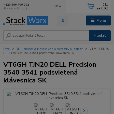
0
ks
+420 606 706 002
CZK
za
0 Kč
(Po-Pá, 9-18 hod.)
Menu
Hledat
Úvod
DELL slovenské klávesnice pro notebooky a laptopy
VT6GH TJN20
DELL Precision 3540 3541 podsvietená klávesnica SK
VT6GH TJN20 DELL Precision
3540 3541 podsvietená
klávesnica SK