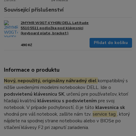
Záruka:
24 měsíců
Související příslušenství
2MYMR W0GT4 YH0RJ DELL Latitude
5510 5511 podložka pod klávesnici
(keyboard plate, bracket)
Přidat do košíku
490 Kč
Informace o produktu
Nový, nepoužitý, originálny náhradný diel
kompatibilný s
nižšie uvedenými modelmi notebookov DELL. Ide o
podsvietenú klávesnicu SK
, určenú pre používateľov, ktorí
hľadajú kvalitnú
klávesnicu s podsvietením
pre svoj
notebook. V prípade pochybností, či je táto
klavesnica sk
vhodná pre váš notebook, zašlite nám tzv.
service tag
, ktorý
nájdete na spodnej strane notebooku alebo v BIOSe po
stlačení klávesy F2 pri zapnutí zariadenia.