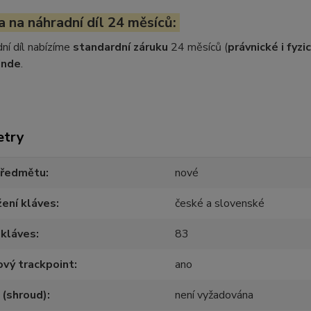
 na náhradní díl 24 měsíců:
ní díl nabízíme
standardní záruku
24 měsíců (
právnické i fyz
inde
.
etry
předmětu
nové
ení kláves
české a slovenské
 kláves
83
vý trackpoint
ano
 (shroud)
není vyžadována