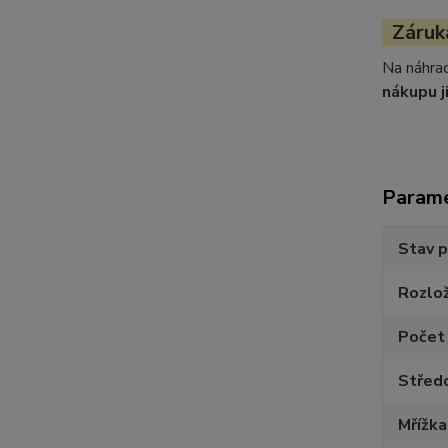
Záruka
Na náhrad
nákupu j
Param
Stav 
Rozlož
Počet
Středo
Mřížka