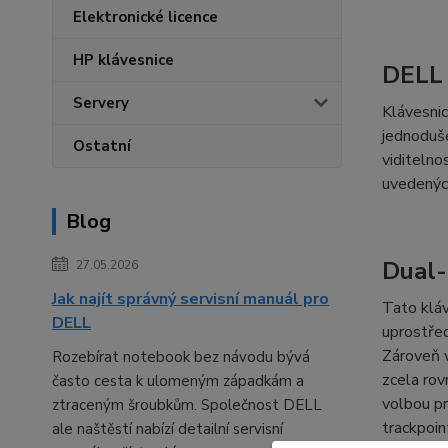
Elektronické licence
HP klávesnice
DELL 
Servery
Klávesnic
jednoduše
Ostatní
viditelno
uvedenýc
Blog
Dual-
27.05.2026
Jak najít správný servisní manuál pro
Tato kláv
DELL
uprostřed
Zároveň v
Rozebírat notebook bez návodu bývá
zcela rov
často cesta k ulomeným západkám a
volbou pr
ztraceným šroubkům. Společnost DELL
trackpoin
ale naštěstí nabízí detailní servisní