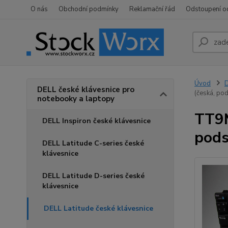
O nás
Obchodní podmínky
Reklamační řád
Odstoupení o
Úvod
D
DELL české klávesnice pro
(česká, po
notebooky a laptopy
TT9M
DELL Inspiron české klávesnice
pods
DELL Latitude C-series české
klávesnice
DELL Latitude D-series české
klávesnice
DELL Latitude české klávesnice