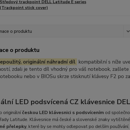
Středový trackpoint DELL Latitude E series
(Trackpoint stick cover)
mace o produktu
ace o produktu
epoužitý, originální náhradní díl
kompatibilní s níže u
stí, zdali je tento díl vhodný pro váš notebook, zašlete
notebooku nebo v BIOSu skrze stisknutí klávesy F2 po z
nální LED podsvícená CZ klávesnice DEL
o originální
českou LED klávesnici s podsvícením
od společnos
řady Latitude. Klávesnice má české a slovenské znaky vytištěné 
né přelepky
, které by se mohly odlepovat po delším používání