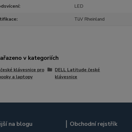
dsvícení
LED
tifikace
TüV Rheinland
zařazeno v kategoriích
české klávesnice pro
DELL Latitude české
ooky a laptopy
klávesnice
jší na blogu
Obchodní rejstřík