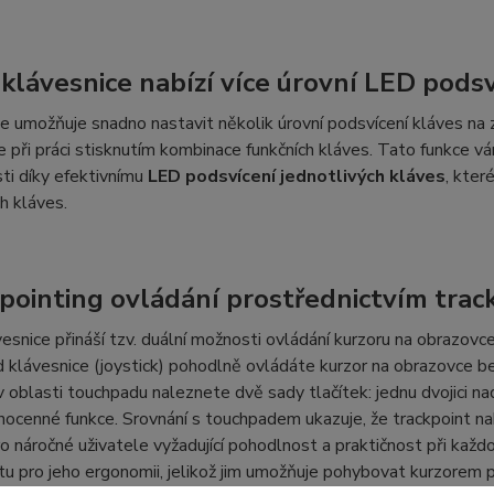
klávesnice nabízí více úrovní LED podsv
e umožňuje snadno nastavit několik úrovní podsvícení kláves na 
 při práci stisknutím kombinace funkčních kláves. Tato funkce v
sti díky efektivnímu
LED podsvícení jednotlivých kláves
, kter
h kláves.
pointing ovládání prostřednictvím trac
esnice přináší tzv. duální možnosti ovládání kurzoru na obrazovc
 klávesnice (joystick) pohodlně ovládáte kurzor na obrazovce b
 oblasti touchpadu naleznete dvě sady tlačítek: jednu dvojici n
nocenné funkce. Srovnání s touchpadem ukazuje, že trackpoint nabízí
o náročné uživatele vyžadující pohodlnost a praktičnost při každ
tu pro jeho ergonomii, jelikož jim umožňuje pohybovat kurzorem pr