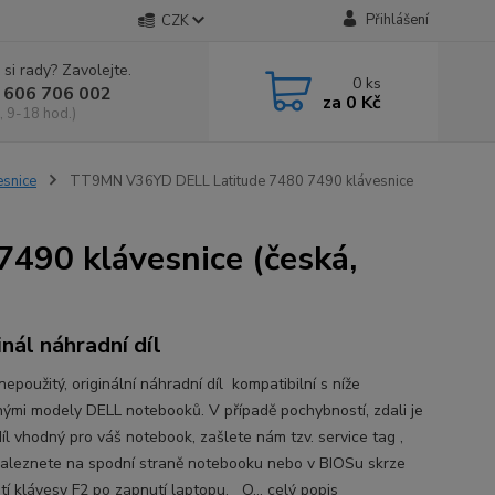
Přihlášení
CZK
 si rady? Zavolejte.
0
ks
 606 706 002
za
0 Kč
, 9-18 hod.)
esnice
TT9MN V36YD DELL Latitude 7480 7490 klávesnice
90 klávesnice (česká,
inál náhradní díl
epoužitý, originální náhradní díl kompatibilní s níže
ými modely DELL notebooků. V případě pochybností, zdali je
íl vhodný pro váš notebook, zašlete nám tzv. service tag ,
naleznete na spodní straně notebooku nebo v BIOSu skrze
utí klávesy F2 po zapnutí laptopu. O...
celý popis