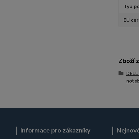
Typ po
EU cer
Zboží 
DELL 
noteb
Informace pro zákazníky
Nejnově