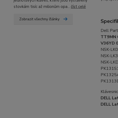
jednotlivých kláves, které jsou vystaveny
stovkám tisíc až milionům opa...
číst celé
Zobrazit všechny články
Specifi
Dell Par
TT9MN 
V36YD 
NSK-LK
NSK-LK
NSK-LK
PK131S
PK1325
PK1313
Klávesnic
DELL La
DELL La