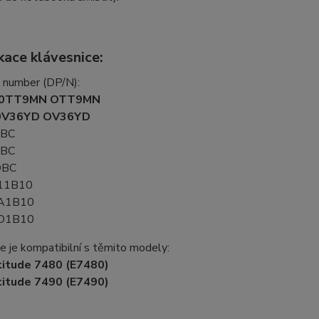
kace klávesnice:
t number (DP/N):
0TT9MN OTT9MN
0V36YD OV36YD
0BC
3BC
DBC
11B10
A1B10
D1B10
e je kompatibilní s těmito modely:
titude 7480 (E7480)
titude 7490 (E7490)