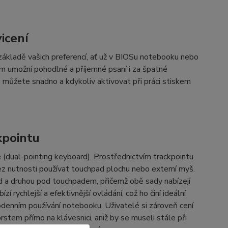
icení
základě vašich preferencí, ať už v BIOSu notebooku nebo
ám umožní pohodlné a příjemné psaní i za špatné
é můžete snadno a kdykoliv aktivovat při práci stiskem
kpointu
e (dual-pointing keyboard). Prostřednictvím trackpointu
ez nutnosti používat touchpad plochu nebo externí myš.
ad a druhou pod touchpadem, přičemž obě sady nabízejí
 rychlejší a efektivnější ovládání, což ho činí ideální
odenním používání notebooku. Uživatelé si zároveň cení
stem přímo na klávesnici, aniž by se museli stále při