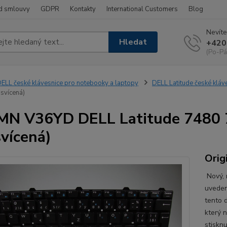
d smlouvy
GDPR
Kontakty
International Customers
Blog
Nevíte
Hledat
+420
(Po-Pá
ELL české klávesnice pro notebooky a laptopy
DELL Latitude české kláv
dsvícená)
N V36YD DELL Latitude 7480 74
vícená)
Orig
Nový, n
uveden
tento d
který 
stiskn