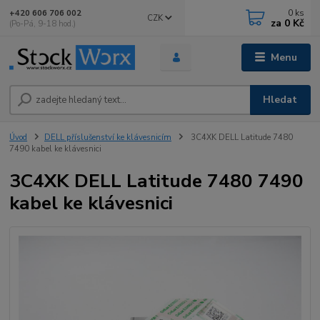
0
ks
+420 606 706 002
CZK
za
0 Kč
(Po-Pá, 9-18 hod.)
Menu
Hledat
Úvod
DELL příslušenství ke klávesnicím
3C4XK DELL Latitude 7480
7490 kabel ke klávesnici
3C4XK DELL Latitude 7480 7490
kabel ke klávesnici