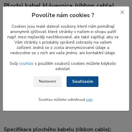
Plochý kabel klávesnice (ribbon cable)
Povolíte nám cookies ?
Plochý kabel, známý také jako
ribbon cable
, je základním prvkem
pro funkčnost interní klávesnice v notebooku. Propojuje klávesnici
Cookies jsou malé datové soubory, které nám pomáhají
s hlavní deskou a umožňuje přenos signálů mezi klávesami a
anonymně zjišťovat, které stránky v našem e-shopu patří
systémem. Bez tohoto kabelu by klávesnice ztratila svoji
např. mezi nejčastěji navštěvované, ale také zajišťují, aby se
funkčnost a stisknuté klávesy by nereagovaly.
Vám stránky s produkty správně zobrazily na vašem
zařízení. Jedná se o zcela anonymizované údaje a
nedozvíme se z nich ani vaše jméno, ani kontaktní údaje.
Odlišné typy kabelů pro různé modely
Svůj
souhlas
s použitím souborů cookies můžete kdykoliv
odvolat.
notebooků
Souhlasím
Nastavení
I přes svou zdánlivě jednoduchou konstrukci je výběr
správného
plochého kabelu
pro váš notebook zcela zásadní. Různé modely
klávesnic a notebooků vyžadují
odlišné typy kabelů
, které se liší
Souhlas můžete odmítnout
zde
.
ve svých vlastnostech, délce a konektivitě. Věnujte tedy
pozornost jejich označení.
Specifikace plochého kabelu (ribbon cable):