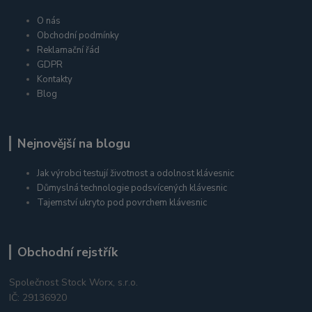
O nás
Obchodní podmínky
Reklamační řád
GDPR
Kontakty
Blog
Nejnovější na blogu
Jak výrobci testují životnost a odolnost klávesnic
Důmyslná technologie podsvícených klávesnic
Tajemství ukryto pod povrchem klávesnic
Obchodní rejstřík
Společnost Stock Worx, s.r.o.
IČ: 29136920