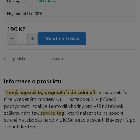
Dostupnost
Skladem
Nejsme plátci DPH
190 Kč
Přidat do košíku
Číslo produktu:
K0018
Informace o produktu
Nový, nepoužitý, originální náhradní díl
kompatibilní s
níže uvedenými modely DELL notebooků. V případě
pochybností, zdali je tento díl vhodný pro váš notebook,
zašlete nám tzv.
service tag
, který naleznete na spodní
straně notebooku nebo v BIOSu skrze stisknutí klávesy F2 po
zapnutí laptopu.