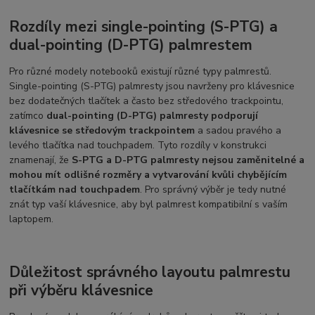
Rozdíly mezi single-pointing (S-PTG) a
dual-pointing (D-PTG) palmrestem
Pro různé modely notebooků existují různé typy palmrestů.
Single-pointing (S-PTG) palmresty jsou navrženy pro klávesnice
bez dodatečných tlačítek a často bez středového trackpointu,
zatímco
dual-pointing (D-PTG) palmresty podporují
klávesnice se středovým trackpointem
a sadou pravého a
levého tlačítka nad touchpadem. Tyto rozdíly v konstrukci
znamenají, že
S-PTG a D-PTG palmresty nejsou zaměnitelné a
mohou mít odlišné rozměry a vytvarování kvůli chybějícím
tlačítkám nad touchpadem
. Pro správný výběr je tedy nutné
znát typ vaší klávesnice, aby byl palmrest kompatibilní s vaším
laptopem.
Důležitost správného layoutu palmrestu
při výběru klávesnice