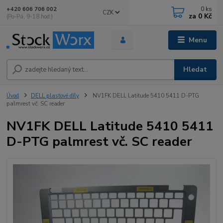
0
ks
+420 606 706 002
CZK
za
0 Kč
(Po-Pá, 9-18 hod.)
Menu
Hledat
Úvod
DELL plastové díly
NV1FK DELL Latitude 5410 5411 D-PTG
palmrest vč. SC reader
NV1FK DELL Latitude 5410 5411
D-PTG palmrest vč. SC reader