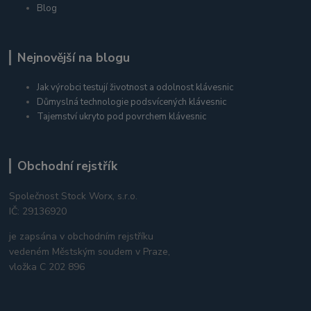
Blog
Nejnovější na blogu
Jak výrobci testují životnost a odolnost klávesnic
Důmyslná technologie podsvícených klávesnic
Tajemství ukryto pod povrchem klávesnic
Obchodní rejstřík
Společnost Stock Worx, s.r.o.
IČ: 29136920
je zapsána v obchodním rejstříku
vedeném Městským soudem v Praze,
vložka C 202 896