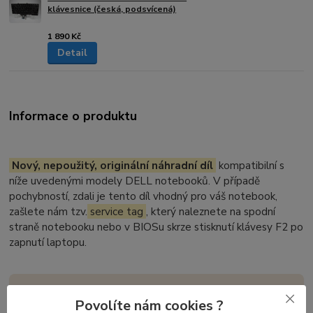
klávesnice (česká, podsvícená)
1 890 Kč
Detail
Informace o produktu
Nový, nepoužitý, originální náhradní díl
kompatibilní s
níže uvedenými modely DELL notebooků. V případě
pochybností, zdali je tento díl vhodný pro váš notebook,
zašlete nám tzv.
service tag
, který naleznete na spodní
straně notebooku nebo v BIOSu skrze stisknutí klávesy F2 po
zapnutí laptopu.
We ship to
EU countries
. Visit our page for
shipping
Povolíte nám cookies ?
costs, payment methods
, and how to place your