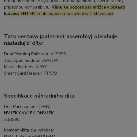
Pro daný model se vyrábí více druhů palmrestu, ověřte si tedy
případnou kompatibilitu.
Věnujte pozornost mřížce v oblasti
klávesy ENTER
, zdali odpovídá rozložení vaší klávesnice
.
Tato sestava (palmrest assembly) obsahuje
následující díly:
Dual Pointing Palmrest: A19996
Touchpad module: 2GW1W
Mouse Buttons: XJ53Y
Smart Card Reader: 7TY79
Specifikace náhradního dílu:
Dell Part number (DP/N):
NV1FK 0NV1FK ONV1FK
A19996
Kompatibilita dle výrobce:
DELL Latitude 5410 5411