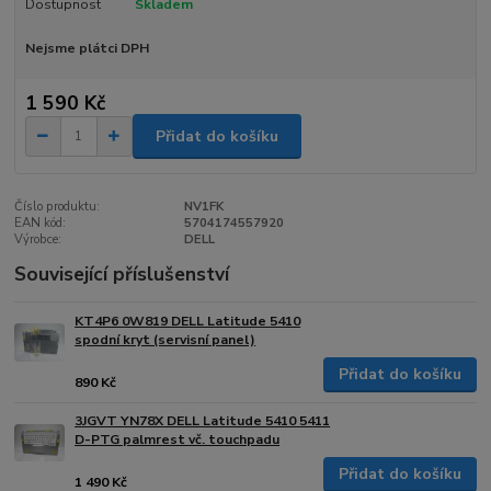
Dostupnost
Skladem
Nejsme plátci DPH
1 590 Kč
Přidat do košíku
Číslo produktu:
NV1FK
EAN kód:
5704174557920
Výrobce:
DELL
Související příslušenství
KT4P6 0W819 DELL Latitude 5410
spodní kryt (servisní panel)
Přidat do košíku
890 Kč
3JGVT YN78X DELL Latitude 5410 5411
D-PTG palmrest vč. touchpadu
Přidat do košíku
1 490 Kč