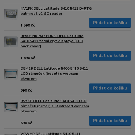
NV1FK DELL Latitude 5410 5411 D-PTG
palmrest vč. SC reader
Přidat do košíku
1 590 Kč
RF90F NKPM7 FDRFJ DELL Latitude
5410 5411 zadní kryt displaye (LCD
back cover)
Přidat do košíku
1 490 Kč
D5M19 DELL Latitude 5400 5410 5411
LCD rámeček (bezel) s webcam
otvorem
Přidat do košíku
690 Kč
R5YKP DELL Latitude 5410 5411 LCD
rámeček (bezel) s IR infrared webcam
otvorem
Přidat do košíku
690 Kč
V0WHP DELL Latitude 5410 5411