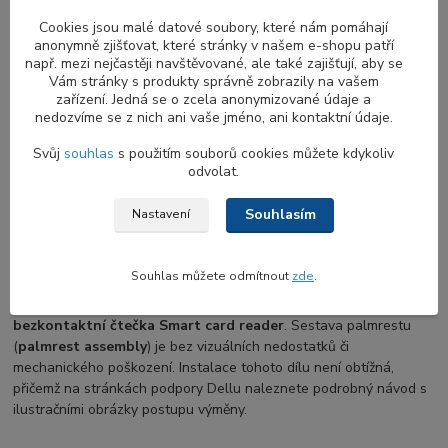
order.
Cookies jsou malé datové soubory, které nám pomáhají
anonymně zjišťovat, které stránky v našem e-shopu patří
např. mezi nejčastěji navštěvované, ale také zajišťují, aby se
Vám stránky s produkty správně zobrazily na vašem
Konstrukční řešení palmrestu a jeho
zařízení. Jedná se o zcela anonymizované údaje a
funkce
nedozvíme se z nich ani vaše jméno, ani kontaktní údaje.
Svůj
souhlas
s použitím souborů cookies můžete kdykoliv
Palmrest, neboli opěrka dlaní, je svrchní část notebooku
odvolat.
okolo klávesnice
, na kterou si uživatel opírá dlaně při psaní. Pro
různé modely může být vyroben z tvrzeného plastu, kovu nebo
Souhlasím
Nastavení
jejich kombinace, což zvyšuje tuhost a pevnost notebooku.
Obvykle je palmrest pevně spojen se spodním dílem notebooku,
zvaným bottom base (spodní kryt, vana nebo také servisní panel).
Souhlas můžete odmítnout
zde
.
Součástí palmrestu je nový touchpad s tlačítky a
bezkontaktní čtečka Smart card reader
. Sestava palmrestu
(
palmrest assembly
) je bez vizuálních nedostatků či
mechanického poškození. Instalace tohoto dílu není obtížná,
přičemž na stránkách podpory Dellu naleznete podrobný návod s
ilustračními obrázky postupu výměny.