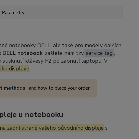
Parametry
ané notebooky DELL, ale také pro modely dalších
š
DELL notebook
, zašlete nám tzv.
service tag
,
stisknutí klávesy F2 po zapnutí laptopu. V
tku displaye
.
nt methods
, and how to place your order.
pleje u notebooku
na zadní straně vašeho původního displeje
s