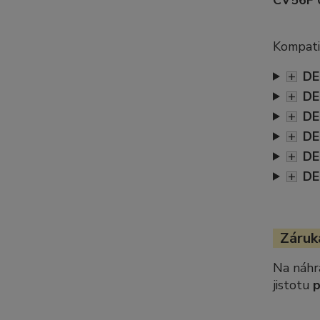
CV56F 
Kompatib
+
DE
+
DE
+
DE
+
DE
+
DE
+
DE
Záruka
Na náhr
jistotu
p