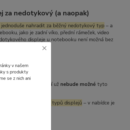
j za nedotykový (a naopak)
 jednoduše nahradit za běžný nedotykový typ
– a
ebooku, jako je zadní víko, přední rámeček, video
edotykového displeje u notebooku není možná bez
tránky v našem
ánky s produkty
e se z nich ani
b. Po jejich
vyprodání
už
nebude možné
tyto
í se dostupnosti jiných typů displejů
– v nabídce je