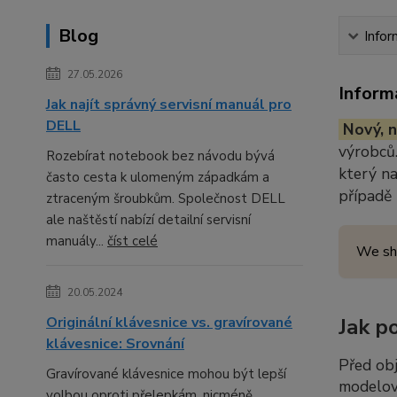
Blog
Infor
27.05.2026
Inform
Jak najít správný servisní manuál pro
DELL
Nový, n
výrobců.
Rozebírat notebook bez návodu bývá
který n
často cesta k ulomeným západkám a
případě
ztraceným šroubkům. Společnost DELL
ale naštěstí nabízí detailní servisní
manuály...
číst celé
We sh
20.05.2024
Originální klávesnice vs. gravírované
Jak p
klávesnice: Srovnání
Před ob
Gravírované klávesnice mohou být lepší
modelov
volbou oproti přelepkám, nicméně