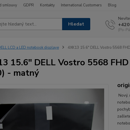
d smlouvy
GDPR
Kontakty
International Customers
Blog
Nevíte
Hledat
+420
(Po-Pá
ELL LCD a LED notebook displaye
4XK13 15.6" DELL Vostro 5568 FHD 
3 15.6" DELL Vostro 5568 FHD 
) - matný
origi
Nový, 
notebo
pochyb
zašlet
notebo