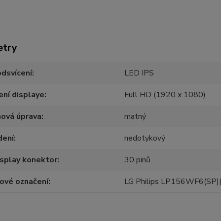
etry
dsvícení
LED IPS
ení displaye
Full HD (1920 x 1080)
hová úprava
matný
dení
nedotykový
splay konektor
30 pinů
ové označení
LG Philips LP156WF6(SP)