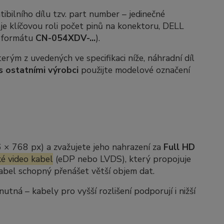
ibilního dílu tzv.
part number
– jedinečné
je klíčovou roli počet pinů na konektoru, DELL
e formátu
CN-054XDV-...
).
rým z uvedených ve specifikaci níže, náhradní díl
s ostatními výrobci
použijte modelové označení
6 × 768 px) a zvažujete jeho nahrazení za
Full HD
é video kabel
(eDP nebo LVDS), který propojuje
 kabel schopný přenášet větší objem dat.
ná – kabely pro vyšší rozlišení podporují i nižší