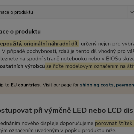
mace o produktu
ace o produktu
epoužitý, originální náhradní díl
určený nejen pro vybr
 V případě pochybností, zdali je tento díl vhodný pro vá
aleznete na spodní straně notebooku nebo v BIOSu skrze 
ostatních výrobců
se řiďte modelovým označením na ští
ip to
EU countries
,. Visit our page for
shipping costs, payme
ostupovat při výměně LED nebo LCD dis
jednáním nového displeje doporučujeme
porovnat štítek 
ým označením uvedeným v popisu produktu níže.