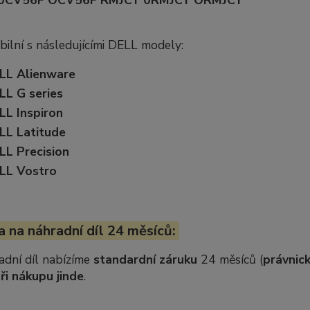
0CV56F OCV56F RMJCY 0RMJCY ORMJCY
ilní s následujícími DELL modely:
LL Alienware
LL G series
LL Inspiron
LL Latitude
LL Precision
LL Vostro
 na náhradní díl 24 měsíců:
adní díl nabízíme
standardní záruku
24 měsíců (
právnick
ři nákupu jinde
.