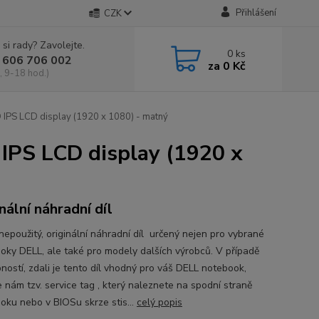
Přihlášení
CZK
 si rady? Zavolejte.
0
ks
 606 706 002
za
0 Kč
, 9-18 hod.)
IPS LCD display (1920 x 1080) - matný
IPS LCD display (1920 x
nální náhradní díl
nepoužitý, originální náhradní díl určený nejen pro vybrané
oky DELL, ale také pro modely dalších výrobců. V případě
ností, zdali je tento díl vhodný pro váš DELL notebook,
e nám tzv. service tag , který naleznete na spodní straně
oku nebo v BIOSu skrze stis...
celý popis