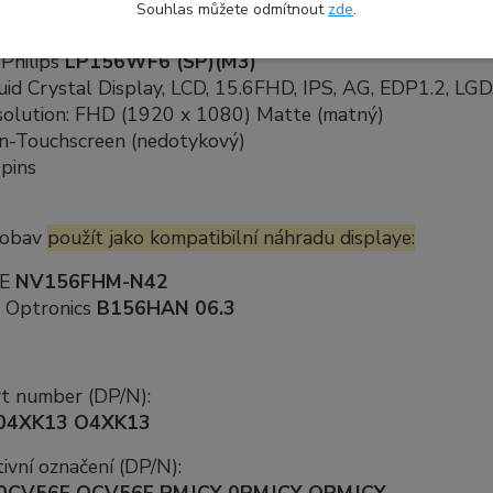
Souhlas můžete odmítnout
zde
.
kace náhradního dílu:
Philips
LP156WF6 (SP)(M3)
uid Crystal Display, LCD, 15.6FHD, IPS, AG, EDP1.2, LGD,
solution: FHD (1920 x 1080) Matte (matný)
n-Touchscreen (nedotykový)
pins
 obav
použít jako kompatibilní náhradu displaye:
OE
NV156FHM-N42
 Optronics
B156HAN 06.3
rt number (DP/N):
04XK13 O4XK13
ivní označení (DP/N):