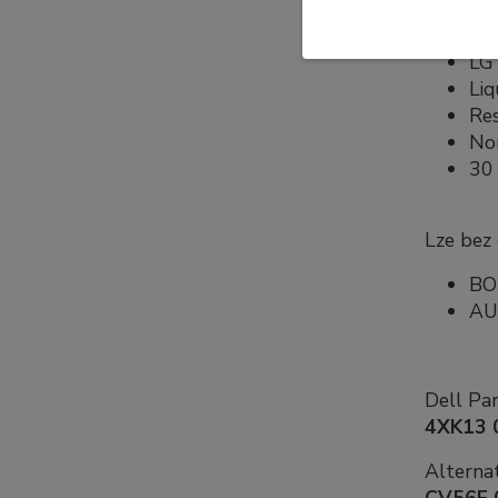
Specifi
LG 
Liq
Re
No
30 
Lze bez
B
AU
Dell Pa
4XK13 
Alternat