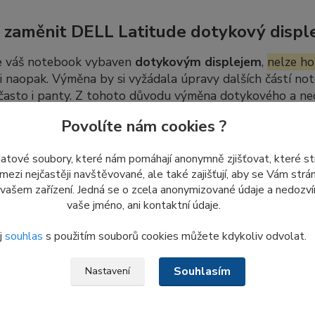
 zaměnit DELL Latitude dotykový disple
e váš notebook vybaven
dotykovým displejem
,
nelze ho
 i naopak. Výměna by si vyžádala úpravy dalších částí not
 často i panty. Z tohoto důvodu výměna dotykového a n
úprav.
Povolíte nám cookies ?
datové soubory, které nám pomáhají anonymně zjišťovat, které s
dej nových LCD displejů ze skladu
 mezi nejčastěji navštěvované, ale také zajišťují, aby se Vám str
 vašem zařízení. Jedná se o zcela anonymizované údaje a nedozvím
me
poslední kusy nepoužitých displejů
ze skladových záso
vaše jméno, ani kontaktní údaje.
 znovu objednat ani naskladnit.
j
souhlas
s použitím souborů cookies můžete kdykoliv odvolat.
o důvodu nám
prosím nezasílejte dotazy a žádosti týkajíc
, co je aktuálně uvedeno v e-shopu.
Souhlasím
Nastavení