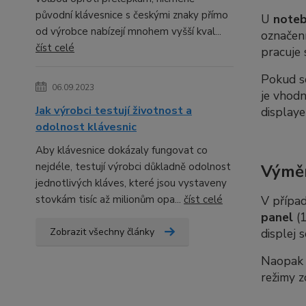
původní klávesnice s českými znaky přímo
U
note
od výrobce nabízejí mnohem vyšší kval...
označení
číst celé
pracuje 
Pokud 
06.09.2023
je vhod
Jak výrobci testují životnost a
displaye
odolnost klávesnic
Aby klávesnice dokázaly fungovat co
nejdéle, testují výrobci důkladně odolnost
Výměn
jednotlivých kláves, které jsou vystaveny
stovkám tisíc až milionům opa...
číst celé
V případ
panel
(1
Zobrazit všechny články
displej 
Naopak p
režimy z