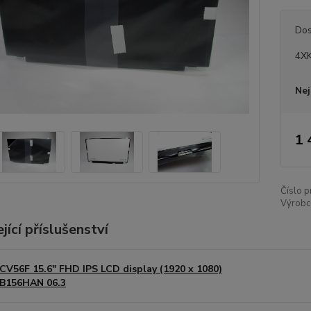
Dos
4XK
Nej
1 
Číslo p
Výrobc
jící příslušenství
CV56F 15.6" FHD IPS LCD display (1920 x 1080)
B156HAN 06.3