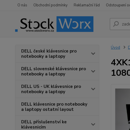
O nás
Obchodní podmínky
Reklamační řád
Odstoupení o
Úvod
D
DELL české klávesnice pro
notebooky a laptopy
4XK1
DELL slovenské klávesnice pro
1080
notebooky a laptopy
DELL US - UK klávesnice pro
notebooky a laptopy
DELL klávesnice pro notebooky
a laptopy ostatní layout
DELL příslušenství ke
klávesnicím