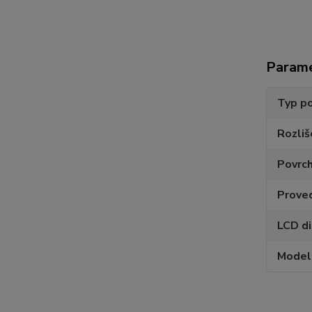
Param
Typ po
Rozliš
Povrc
Prove
LCD di
Model