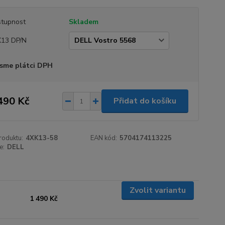
tupnost
Skladem
13 DP/N
sme plátci DPH
490 Kč
Přidat do košíku
roduktu:
4XK13-58
EAN kód:
5704174113225
e:
DELL
Zvolit variantu
1 490 Kč