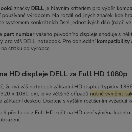
booků
značky
DELL
je hlavním kritériem pro výběr kompat
 používané výrobcem. Na rozdíl od jiných značek, kde hra
se systémem konkrétních čísel jednotlivých dílů (např. v
se
part number
vašeho původního displeje shoduje s někte
ný pro váš DELL notebook. Pro dohledání
kompatibility 
 na štítku od výrobce.
a HD displeje DELL za Full HD 1080p
ě, že má váš notebook základní HD displej (typicky 136
920 x 1080 px), je ve většině případů
nutné vyměnit tak
se základní deskou. Displeje s vyšším rozlišením vyžadují
ři přechodu z Full HD zpět na HD není výměna kabelu nut
obrazení.