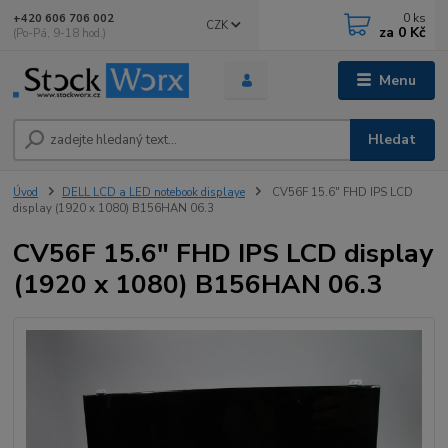
0
ks
+420 606 706 002
CZK
za
0 Kč
(Po-Pá, 9-18 hod.)
Menu
Hledat
Úvod
DELL LCD a LED notebook displaye
CV56F 15.6" FHD IPS LCD
display (1920 x 1080) B156HAN 06.3
CV56F 15.6" FHD IPS LCD display
(1920 x 1080) B156HAN 06.3