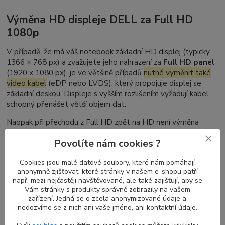
Výměna HD displeje DELL za Full HD
1080p
V případě, že má váš notebook základní HD displej (typicky
1366 × 768 px) a zvažujete jeho nahrazení za
Full HD panel
(1920 x 1080 px), je ve většině případů
nutné vyměnit také
video kabel
(eDP nebo LVDS), který propojuje displej se
základní deskou. Displeje s vyšším rozlišením vyžadují kabel
schopný přenášet větší objem dat.
Naopak při přechodu z Full HD zpět na HD není výměna
kabelu nutná – kabely pro vyšší rozlišení podporují i nižší
Povolíte nám cookies ?
režimy zobrazení.
Cookies jsou malé datové soubory, které nám pomáhají
anonymně zjišťovat, které stránky v našem e-shopu patří
Nelze zaměnit DELL Latitude dotykový
např. mezi nejčastěji navštěvované, ale také zajišťují, aby se
Vám stránky s produkty správně zobrazily na vašem
displej za nedotykový (a naopak)
zařízení. Jedná se o zcela anonymizované údaje a
nedozvíme se z nich ani vaše jméno, ani kontaktní údaje.
Pokud je váš notebook vybaven
dotykovým displejem
,
nelze ho jednoduše nahradit za běžný nedotykový typ
– a