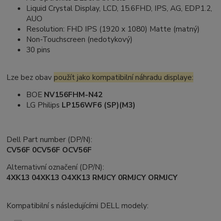
Liquid Crystal Display, LCD, 15.6FHD, IPS, AG, EDP1.2,
AUO
Resolution: FHD IPS (1920 x 1080) Matte (matný)
Non-Touchscreen (nedotykový)
30 pins
Lze bez obav
použít jako kompatibilní náhradu displaye:
BOE
NV156FHM-N42
LG Philips
LP156WF6 (SP)(M3)
Dell Part number (DP/N):
CV56F 0CV56F OCV56F
Alternativní označení (DP/N):
4XK13 04XK13 O4XK13 RMJCY 0RMJCY ORMJCY
Kompatibilní s následujícími DELL modely: