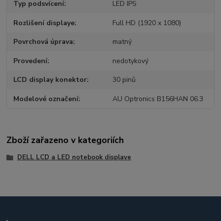
Typ podsvícení
LED IPS
Rozlišení displaye
Full HD (1920 x 1080)
Povrchová úprava
matný
Provedení
nedotykový
LCD display konektor
30 pinů
Modelové označení
AU Optronics B156HAN 06.3
Zboží zařazeno v kategoriích
DELL LCD a LED notebook displaye