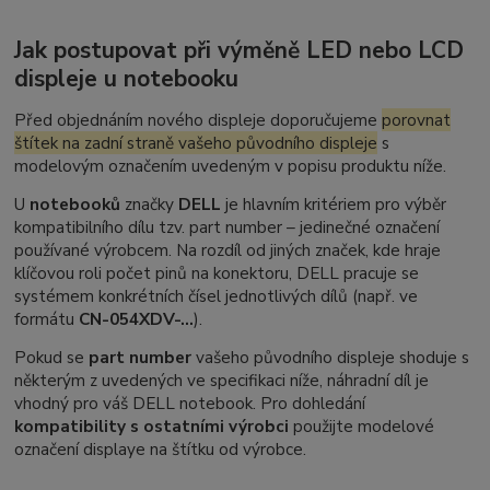
Jak postupovat při výměně LED nebo LCD
displeje u notebooku
Před objednáním nového displeje doporučujeme
porovnat
štítek na zadní straně vašeho původního displeje
s
modelovým označením uvedeným v popisu produktu níže.
U
notebooků
značky
DELL
je hlavním kritériem pro výběr
kompatibilního dílu tzv.
part number
– jedinečné označení
používané výrobcem. Na rozdíl od jiných značek, kde hraje
klíčovou roli počet pinů na konektoru, DELL pracuje se
systémem konkrétních čísel jednotlivých dílů (např. ve
formátu
CN-054XDV-...
).
Pokud se
part number
vašeho původního displeje shoduje s
některým z uvedených ve specifikaci níže, náhradní díl je
vhodný pro váš DELL notebook. Pro dohledání
kompatibility s ostatními výrobci
použijte modelové
označení displaye na štítku od výrobce.