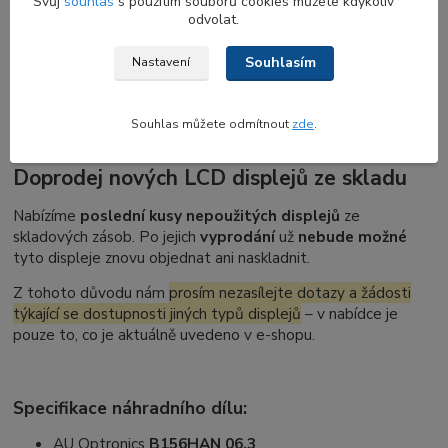
Svůj
souhlas
s použitím souborů cookies můžete kdykoliv
platí to i naopak. Výměna by si vyžádala úpravy dalších částí
odvolat.
notebooku, jako je zadní víko, přední rámeček, video kabel a
často i panty. Z tohoto důvodu výměna dotykového a
Souhlasím
Nastavení
nedotykového displeje u notebooku není možná bez dalších
úprav.
Souhlas můžete odmítnout
zde
.
Doprodej nových LCD displejů ze skladu
Nabízíme
poslední kusy nepoužitých displejů
ze
skladových zásob. Po jejich
vyprodání
už
nebude možné
tyto displeje znovu objednat ani naskladnit.
Z tohoto důvodu nám
prosím nezasílejte dotazy a žádosti
týkající se dostupnosti jiných typů displejů
– v nabídce je
pouze to, co je aktuálně uvedeno v e-shopu.
Specifikace náhradního dílu:
AU Optronics
B156HAN 06.3