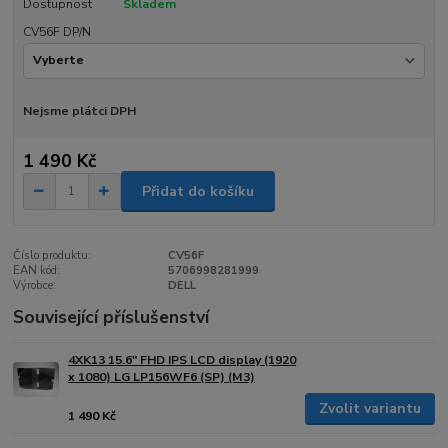
Dostupnost
Skladem
CV56F DP/N
Nejsme plátci DPH
1 490 Kč
Přidat do košíku
Číslo produktu:
CV56F
EAN kód:
5706998281999
Výrobce:
DELL
Související příslušenství
4XK13 15.6" FHD IPS LCD display (1920
x 1080) LG LP156WF6 (SP) (M3)
Zvolit variantu
1 490 Kč