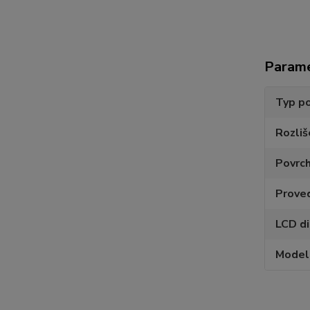
Param
Typ po
Rozliš
Povrc
Prove
LCD di
Model