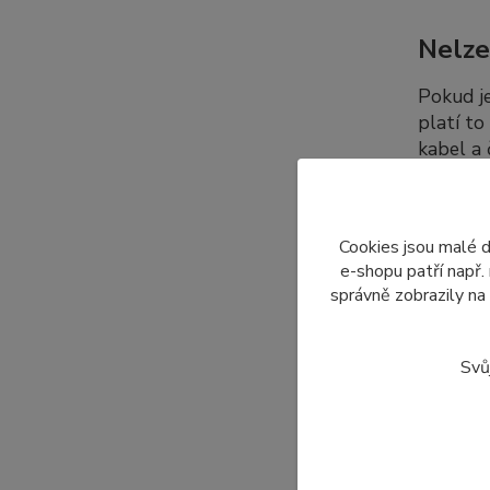
Nelze
Pokud j
platí to
kabel a
dalších 
Cookies jsou malé 
Dopro
e-shopu patří např.
správně zobrazily na
Nabízí
displeje
Svů
Z tohot
pouze to