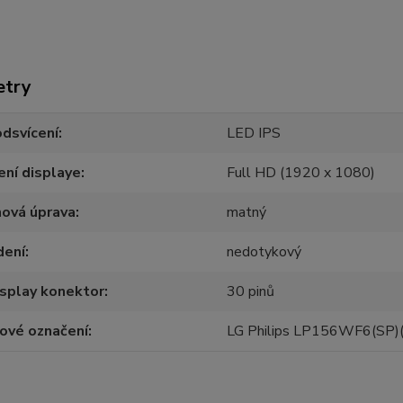
etry
dsvícení
LED IPS
ení displaye
Full HD (1920 x 1080)
hová úprava
matný
dení
nedotykový
splay konektor
30 pinů
ové označení
LG Philips LP156WF6(SP)