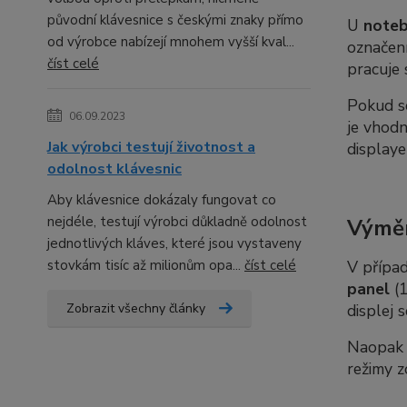
původní klávesnice s českými znaky přímo
U
note
od výrobce nabízejí mnohem vyšší kval...
označení
číst celé
pracuje 
Pokud 
06.09.2023
je vhod
Jak výrobci testují životnost a
displaye
odolnost klávesnic
Aby klávesnice dokázaly fungovat co
nejdéle, testují výrobci důkladně odolnost
Výměn
jednotlivých kláves, které jsou vystaveny
stovkám tisíc až milionům opa...
číst celé
V případ
panel
(1
Zobrazit všechny články
displej 
Naopak p
režimy z