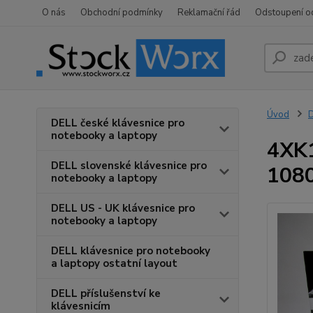
O nás
Obchodní podmínky
Reklamační řád
Odstoupení o
Úvod
D
DELL české klávesnice pro
notebooky a laptopy
4XK1
DELL slovenské klávesnice pro
1080
notebooky a laptopy
DELL US - UK klávesnice pro
notebooky a laptopy
DELL klávesnice pro notebooky
a laptopy ostatní layout
DELL příslušenství ke
klávesnicím