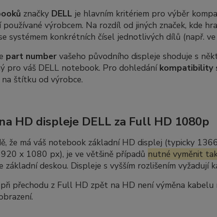
booků
značky
DELL
je hlavním kritériem pro výběr kompat
 používané výrobcem. Na rozdíl od jiných značek, kde hra
se systémem konkrétních čísel jednotlivých dílů (např. v
se
part number
vašeho původního displeje shoduje s někte
ný pro váš DELL notebook. Pro dohledání
kompatibility 
 na štítku od výrobce.
a HD displeje DELL za Full HD 1080p
ě, že má váš notebook základní HD displej (typicky 136
920 x 1080 px), je ve většině případů
nutné vyměnit tak
se základní deskou. Displeje s vyšším rozlišením vyžadují
ři přechodu z Full HD zpět na HD není výměna kabelu nut
obrazení.