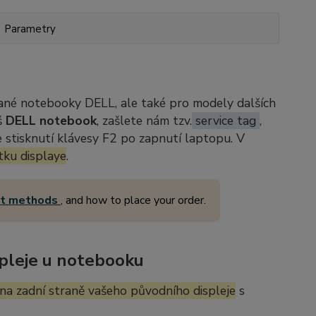
Parametry
ané notebooky DELL, ale také pro modely dalších
š
DELL notebook
, zašlete nám tzv.
service tag
,
stisknutí klávesy F2 po zapnutí laptopu. V
tku displaye
.
nt methods
, and how to place your order.
pleje u notebooku
na zadní straně vašeho původního displeje
s