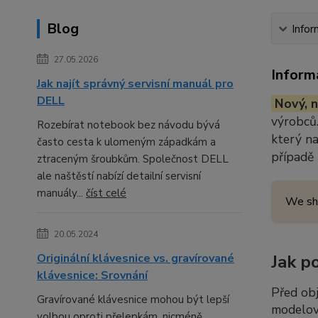
Blog
Infor
27.05.2026
Inform
Jak najít správný servisní manuál pro
DELL
Nový, n
výrobců.
Rozebírat notebook bez návodu bývá
který n
často cesta k ulomeným západkám a
případě
ztraceným šroubkům. Společnost DELL
ale naštěstí nabízí detailní servisní
manuály...
číst celé
We sh
20.05.2024
Originální klávesnice vs. gravírované
Jak p
klávesnice: Srovnání
Před ob
Gravírované klávesnice mohou být lepší
modelov
volbou oproti přelepkám, nicméně