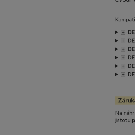
CV56F 
Kompatib
+
DE
+
DE
+
DE
+
DE
+
DE
+
DE
Záruka
Na náhr
jistotu
p