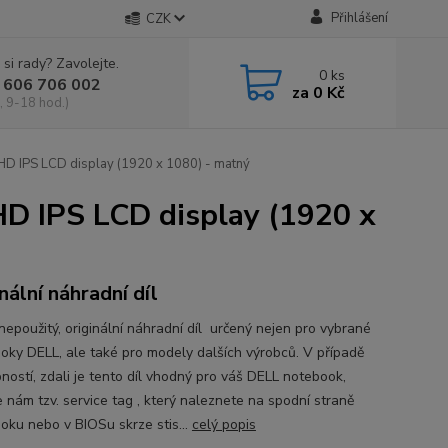
Přihlášení
CZK
 si rady? Zavolejte.
0
ks
 606 706 002
za
0 Kč
, 9-18 hod.)
D IPS LCD display (1920 x 1080) - matný
D IPS LCD display (1920 x
nální náhradní díl
nepoužitý, originální náhradní díl určený nejen pro vybrané
oky DELL, ale také pro modely dalších výrobců. V případě
ností, zdali je tento díl vhodný pro váš DELL notebook,
e nám tzv. service tag , který naleznete na spodní straně
oku nebo v BIOSu skrze stis...
celý popis