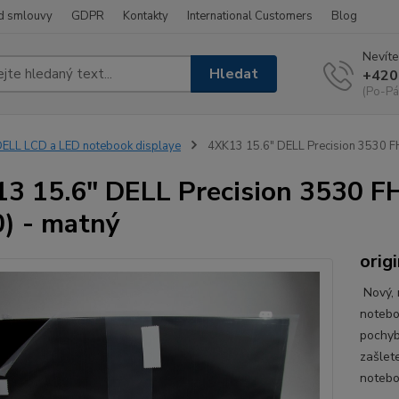
d smlouvy
GDPR
Kontakty
International Customers
Blog
Nevíte
Hledat
+420
(Po-Pá
ELL LCD a LED notebook displaye
4XK13 15.6" DELL Precision 3530 FH
3 15.6" DELL Precision 3530 FH
) - matný
origi
Nový, 
notebo
pochyb
zašlet
notebo