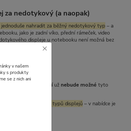
j za nedotykový (a naopak)
 jednoduše nahradit za běžný nedotykový typ
– a
ebooku, jako je zadní víko, přední rámeček, video
edotykového displeje u notebooku není možná bez
tránky v našem
ánky s produkty
e se z nich ani
b. Po jejich
vyprodání
už
nebude možné
tyto
í se dostupnosti jiných typů displejů
– v nabídce je