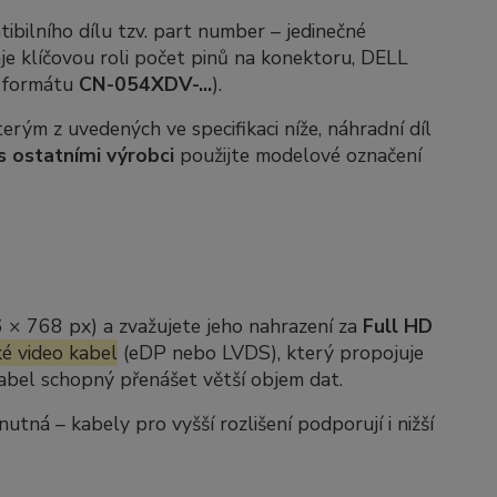
ibilního dílu tzv.
part number
– jedinečné
je klíčovou roli počet pinů na konektoru, DELL
e formátu
CN-054XDV-...
).
rým z uvedených ve specifikaci níže, náhradní díl
s ostatními výrobci
použijte modelové označení
6 × 768 px) a zvažujete jeho nahrazení za
Full HD
é video kabel
(eDP nebo LVDS), který propojuje
 kabel schopný přenášet větší objem dat.
ná – kabely pro vyšší rozlišení podporují i nižší