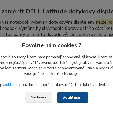
 zaměnit DELL Latitude dotykový disple
e váš notebook vybaven
dotykovým displejem
,
nelze ho
 i naopak. Výměna by si vyžádala úpravy dalších částí not
 často i panty. Z tohoto důvodu výměna dotykového a n
úprav.
Povolíte nám cookies ?
datové soubory, které nám pomáhají anonymně zjišťovat, které s
dej nových LCD displejů ze skladu
 mezi nejčastěji navštěvované, ale také zajišťují, aby se Vám str
 vašem zařízení. Jedná se o zcela anonymizované údaje a nedozvím
me
poslední kusy nepoužitých displejů
ze skladových záso
vaše jméno, ani kontaktní údaje.
 znovu objednat ani naskladnit.
j
souhlas
s použitím souborů cookies můžete kdykoliv odvolat.
o důvodu nám
prosím nezasílejte dotazy a žádosti týkajíc
, co je aktuálně uvedeno v e-shopu.
Souhlasím
Nastavení