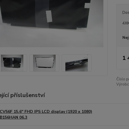
Dos
4XK
Nej
1 
Číslo p
Výrobc
jící příslušenství
CV56F 15.6" FHD IPS LCD display (1920 x 1080)
B156HAN 06.3