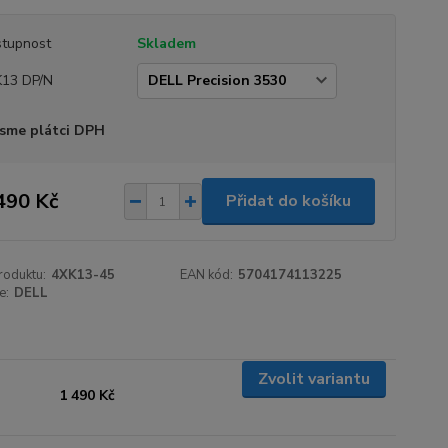
tupnost
Skladem
13 DP/N
sme plátci DPH
490 Kč
Přidat do košíku
roduktu:
4XK13-45
EAN kód:
5704174113225
e:
DELL
Zvolit variantu
1 490 Kč