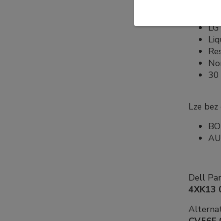
Specifi
LG 
Liq
Re
No
30 
Lze bez
B
AU
Dell Pa
4XK13 
Alternat