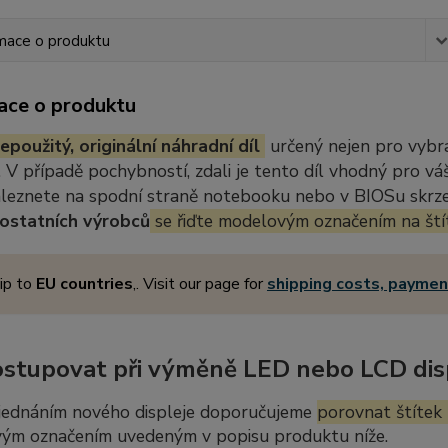
mace o produktu
ace o produktu
epoužitý, originální náhradní díl
určený nejen pro vybr
 V případě pochybností, zdali je tento díl vhodný pro vá
aleznete na spodní straně notebooku nebo v BIOSu skrze 
ostatních výrobců
se řiďte modelovým označením na ští
ip to
EU countries
,. Visit our page for
shipping costs, payme
ostupovat při výměně LED nebo LCD dis
jednáním nového displeje doporučujeme
porovnat štítek 
ým označením uvedeným v popisu produktu níže.