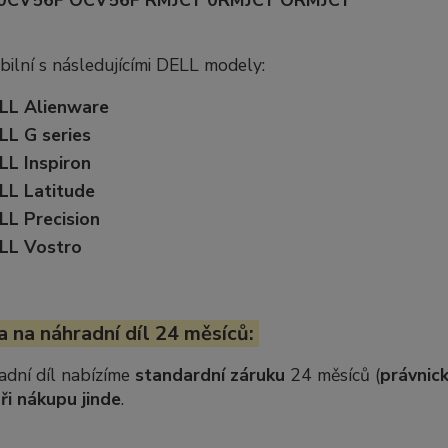
0CV56F OCV56F RMJCY 0RMJCY ORMJCY
ilní s následujícími DELL modely:
LL Alienware
LL G series
LL Inspiron
LL Latitude
LL Precision
LL Vostro
 na náhradní díl 24 měsíců:
adní díl nabízíme
standardní záruku
24 měsíců (
právnick
ři nákupu jinde
.