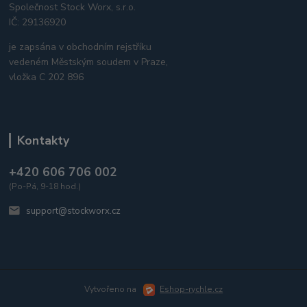
Společnost Stock Worx, s.r.o.
IČ: 29136920
je zapsána v obchodním rejstříku
vedeném Městským soudem v Praze,
vložka C 202 896
Kontakty
+420 606 706 002
(Po-Pá, 9-18 hod.)
support@stockworx.cz
Vytvořeno na
Eshop-rychle.cz