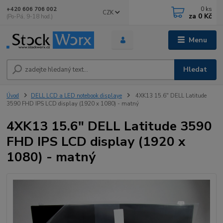
0
ks
+420 606 706 002
CZK
za
0 Kč
(Po-Pá, 9-18 hod.)
Menu
Hledat
Úvod
DELL LCD a LED notebook displaye
4XK13 15.6" DELL Latitude
3590 FHD IPS LCD display (1920 x 1080) - matný
4XK13 15.6" DELL Latitude 3590
FHD IPS LCD display (1920 x
1080) - matný