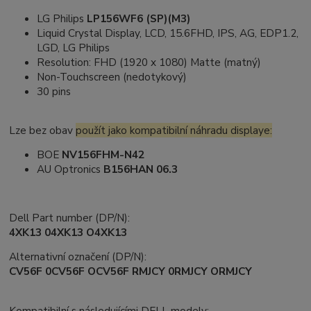
LG Philips
LP156WF6 (SP)(M3)
Liquid Crystal Display, LCD, 15.6FHD, IPS, AG, EDP1.2,
LGD, LG Philips
Resolution: FHD (1920 x 1080) Matte (matný)
Non-Touchscreen (nedotykový)
30 pins
Lze bez obav
použít jako kompatibilní náhradu displaye:
BOE
NV156FHM-N42
AU Optronics
B156HAN 06.3
Dell Part number (DP/N):
4XK13 04XK13 O4XK13
Alternativní označení (DP/N):
CV56F 0CV56F OCV56F RMJCY 0RMJCY ORMJCY
Kompatibilní s následujícími DELL modely: