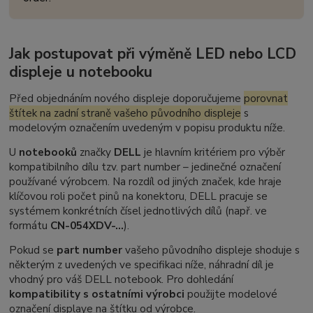
Jak postupovat při výměně LED nebo LCD
displeje u notebooku
Před objednáním nového displeje doporučujeme
porovnat
štítek na zadní straně vašeho původního displeje
s
modelovým označením uvedeným v popisu produktu níže.
U
notebooků
značky
DELL
je hlavním kritériem pro výběr
kompatibilního dílu tzv.
part number
– jedinečné označení
používané výrobcem. Na rozdíl od jiných značek, kde hraje
klíčovou roli počet pinů na konektoru, DELL pracuje se
systémem konkrétních čísel jednotlivých dílů (např. ve
formátu
CN-054XDV-...
).
Pokud se
part number
vašeho původního displeje shoduje s
některým z uvedených ve specifikaci níže, náhradní díl je
vhodný pro váš DELL notebook. Pro dohledání
kompatibility s ostatními výrobci
použijte modelové
označení displaye na štítku od výrobce.