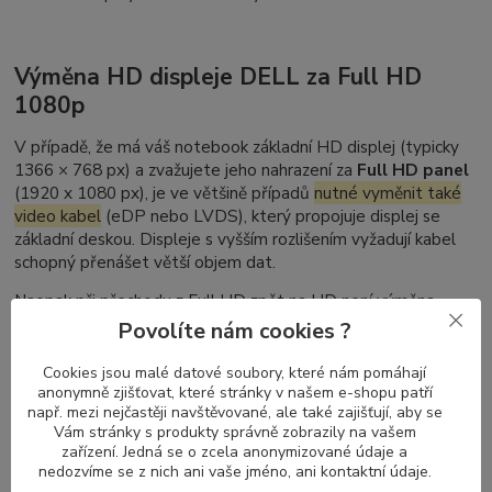
Výměna HD displeje DELL za Full HD
1080p
V případě, že má váš notebook základní HD displej (typicky
1366 × 768 px) a zvažujete jeho nahrazení za
Full HD panel
(1920 x 1080 px), je ve většině případů
nutné vyměnit také
video kabel
(eDP nebo LVDS), který propojuje displej se
základní deskou. Displeje s vyšším rozlišením vyžadují kabel
schopný přenášet větší objem dat.
Naopak při přechodu z Full HD zpět na HD není výměna
kabelu nutná – kabely pro vyšší rozlišení podporují i nižší
Povolíte nám cookies ?
režimy zobrazení.
Cookies jsou malé datové soubory, které nám pomáhají
anonymně zjišťovat, které stránky v našem e-shopu patří
např. mezi nejčastěji navštěvované, ale také zajišťují, aby se
Nelze zaměnit DELL Latitude dotykový
Vám stránky s produkty správně zobrazily na vašem
zařízení. Jedná se o zcela anonymizované údaje a
displej za nedotykový (a naopak)
nedozvíme se z nich ani vaše jméno, ani kontaktní údaje.