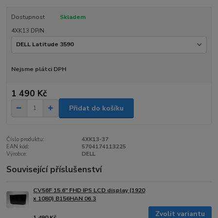
Dostupnost
Skladem
4XK13 DP/N
Nejsme plátci DPH
1 490 Kč
Přidat do košíku
Číslo produktu:
4XK13-37
EAN kód:
5704174113225
Výrobce:
DELL
Související příslušenství
CV56F 15.6" FHD IPS LCD display (1920
x 1080) B156HAN 06.3
Zvolit variantu
1 490 Kč