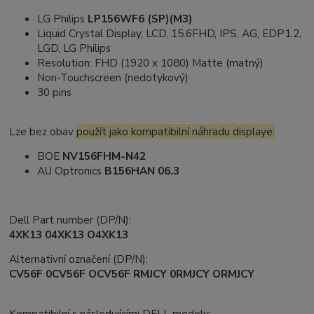
LG Philips
LP156WF6 (SP)(M3)
Liquid Crystal Display, LCD, 15.6FHD, IPS, AG, EDP1.2,
LGD, LG Philips
Resolution: FHD (1920 x 1080) Matte (matný)
Non-Touchscreen (nedotykový)
30 pins
Lze bez obav
použít jako kompatibilní náhradu displaye:
BOE
NV156FHM-N42
AU Optronics
B156HAN 06.3
Dell Part number (DP/N):
4XK13 04XK13 O4XK13
Alternativní označení (DP/N):
CV56F 0CV56F OCV56F RMJCY 0RMJCY ORMJCY
Kompatibilní s následujícími DELL modely: