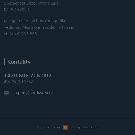
Společnost Stock Worx, s.r.o.
IČ: 29136920
je zapsána v obchodním rejstříku
vedeném Městským soudem v Praze,
vložka C 202 896
Kontakty
+420 606 706 002
(Po-Pá, 9-18 hod.)
support@stockworx.cz
Vytvořeno na
Eshop-rychle.cz