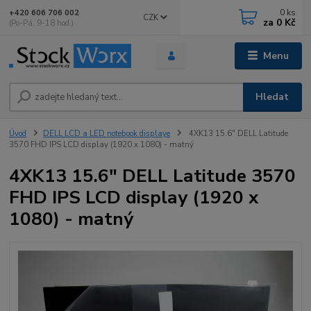
0
ks
+420 606 706 002
CZK
za
0 Kč
(Po-Pá, 9-18 hod.)
Menu
Hledat
Úvod
DELL LCD a LED notebook displaye
4XK13 15.6" DELL Latitude
3570 FHD IPS LCD display (1920 x 1080) - matný
4XK13 15.6" DELL Latitude 3570
FHD IPS LCD display (1920 x
1080) - matný