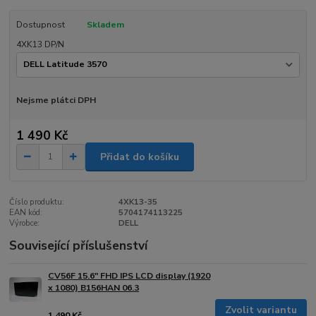
Dostupnost
Skladem
4XK13 DP/N
Nejsme plátci DPH
1 490 Kč
Přidat do košíku
Číslo produktu:
4XK13-35
EAN kód:
5704174113225
Výrobce:
DELL
Související příslušenství
CV56F 15.6" FHD IPS LCD display (1920
x 1080) B156HAN 06.3
Zvolit variantu
1 490 Kč