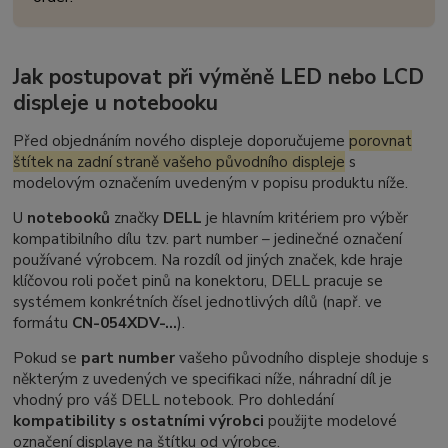
Jak postupovat při výměně LED nebo LCD
displeje u notebooku
Před objednáním nového displeje doporučujeme
porovnat
štítek na zadní straně vašeho původního displeje
s
modelovým označením uvedeným v popisu produktu níže.
U
notebooků
značky
DELL
je hlavním kritériem pro výběr
kompatibilního dílu tzv.
part number
– jedinečné označení
používané výrobcem. Na rozdíl od jiných značek, kde hraje
klíčovou roli počet pinů na konektoru, DELL pracuje se
systémem konkrétních čísel jednotlivých dílů (např. ve
formátu
CN-054XDV-...
).
Pokud se
part number
vašeho původního displeje shoduje s
některým z uvedených ve specifikaci níže, náhradní díl je
vhodný pro váš DELL notebook. Pro dohledání
kompatibility s ostatními výrobci
použijte modelové
označení displaye na štítku od výrobce.