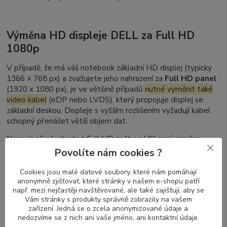
Výměna HD displeje DELL za Full HD
1080p
V případě, že má váš notebook základní HD displej (typicky
1366 × 768 px) a zvažujete jeho nahrazení za
Full HD panel
(1920 x 1080 px), je ve většině případů
nutné vyměnit také
video kabel
(eDP nebo LVDS), který propojuje displej se
základní deskou. Displeje s vyšším rozlišením vyžadují kabel
schopný přenášet větší objem dat.
Naopak při přechodu z Full HD zpět na HD není výměna
kabelu nutná – kabely pro vyšší rozlišení podporují i nižší
Povolíte nám cookies ?
režimy zobrazení.
Cookies jsou malé datové soubory, které nám pomáhají
anonymně zjišťovat, které stránky v našem e-shopu patří
např. mezi nejčastěji navštěvované, ale také zajišťují, aby se
Nelze zaměnit DELL Latitude dotykový
Vám stránky s produkty správně zobrazily na vašem
zařízení. Jedná se o zcela anonymizované údaje a
displej za nedotykový (a naopak)
nedozvíme se z nich ani vaše jméno, ani kontaktní údaje.