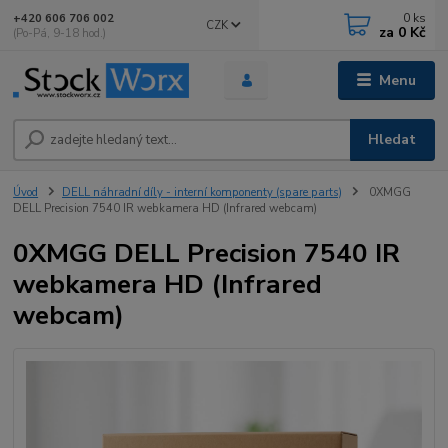
0
ks
+420 606 706 002
CZK
za
0 Kč
(Po-Pá, 9-18 hod.)
Menu
Hledat
Úvod
DELL náhradní díly - interní komponenty (spare parts)
0XMGG
DELL Precision 7540 IR webkamera HD (Infrared webcam)
0XMGG DELL Precision 7540 IR
webkamera HD (Infrared
webcam)