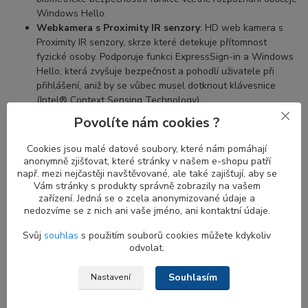
Windows Hello.
Webkamera s Proximity IR senzory
: HD web kamera s
Proximity IR senzory, skrze které detekuje přítomnost
fyzické osoby. Podporuje funkci ExpressSign-in a Windows
Hello, která zvyšuje bezpečnost a pohodlí uživatele při
přihlášení, aniž by se vůbec musel dotknout klávesnice
(Intel® Context Sensing Technology).
Povolíte nám cookies ?
Cookies jsou malé datové soubory, které nám pomáhají
Výhody proximity senzorů u Infrared web
anonymně zjišťovat, které stránky v našem e-shopu patří
kamery
např. mezi nejčastěji navštěvované, ale také zajišťují, aby se
Vám stránky s produkty správně zobrazily na vašem
Proximity senzor je určen k detekci pohybu. Kombinace
proximity
zařízení. Jedná se o zcela anonymizované údaje a
senzoru a IR kamery
je ideální kombinací pro zvýšení bezpečnosti
nedozvíme se z nich ani vaše jméno, ani kontaktní údaje.
a pohodlí. Když se vzdálíte od notebooku, obrazovka se vypne a
Svůj
souhlas
s použitím souborů cookies můžete kdykoliv
jakmile se vrátíte, obrazovka se zapne a
IR kamera
začne hledat
odvolat.
váš obličej pro přihlášení.
Proximity senzor
bez
Windows Hello
je stále užitečný pro automatické zamykání vašeho notebooku,
Souhlasím
Nastavení
když u něj nejste.