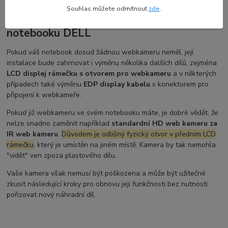
Souhlas můžete odmítnout
zde
.
Co zvážit před výměnou web kamery HD u
notebooku DELL
Pokud váš notebook dosud žádnou webkameru neměl, její
instalace bude zahrnovat i výměnu několika dalších dílů, zejména
LCD displej rámečku s otvorem pro webkameru
a v některých
případech také výměnu
EDP display kabelu
s konektorem pro
připojení k webkameře.
Pokud již webkameru ve svém notebooku máte, je dobré vědět, že
nelze snadno zaměnit například
standardní HD web kameru za
IR web kameru
.
Důvodem je odlišný fyzický otvor v předním LCD
rámečku
, který je umístěn na jiném místě. Kamera by tak nemohla
"vidět" ven zpoza plastového dílu.
Vaše kamera však nemusí být poškozena a může být užitečné
zkusit následující kroky pro obnovu její funkčnosti bez nutnosti
pořizovat nový náhradní díl.