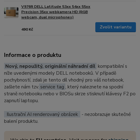
V976R DELL Latitude 53xx 54xx 55xx
Precision 35xx webkamera HD (RGB
webcam, dual microphones)
Zvolit variantu
490 Kč
Informace o produktu
Nový, nepoužitý, originální náhradní díl
kompatibilní s
níže uvedenými modely DELL notebooků. V případě
pochybností, zdali je tento díl vhodný pro váš notebook,
zašlete nám tzv.
service tag
, který naleznete na spodní
straně notebooku nebo v BIOSu skrze stisknutí klávesy F2 po
zapnutí laptopu.
Ilustrační AI renderovaný obrázek
- nezobrazuje skutečné
balení produktu.