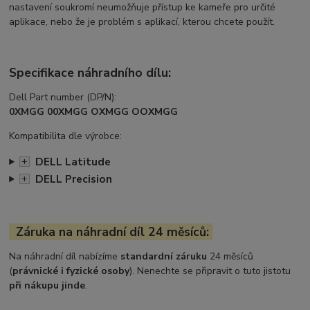
nastavení soukromí neumožňuje přístup ke kameře pro určité
aplikace, nebo že je problém s aplikací, kterou chcete použít.
Specifikace náhradního dílu:
Dell Part number (DP/N):
0XMGG 00XMGG OXMGG OOXMGG
Kompatibilita dle výrobce:
DELL Latitude
+
DELL Precision
+
Záruka na náhradní díl 24 měsíců:
Na náhradní díl nabízíme
standardní záruku
24 měsíců
(
právnické i fyzické osoby
). Nenechte se připravit o tuto jistotu
při nákupu jinde
.