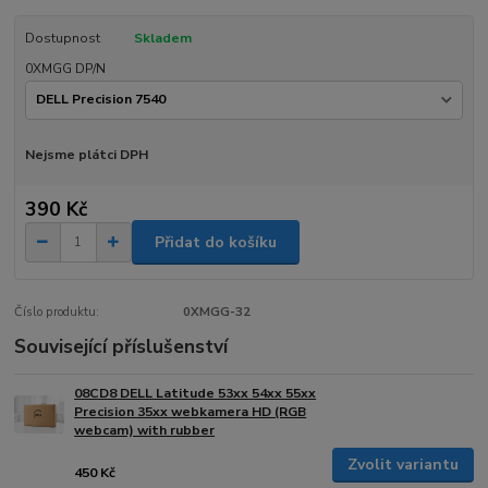
Dostupnost
Skladem
0XMGG DP/N
Nejsme plátci DPH
390 Kč
Přidat do košíku
Číslo produktu:
0XMGG-32
Související příslušenství
08CD8 DELL Latitude 53xx 54xx 55xx
Precision 35xx webkamera HD (RGB
webcam) with rubber
Zvolit variantu
450 Kč