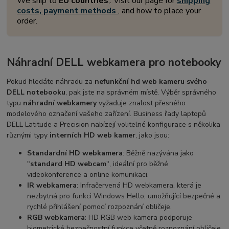
We ship to
EU countries
,. Visit our page for
shipping
costs, payment methods
, and how to place your
order.
Náhradní DELL webkamera pro notebooky
Pokud hledáte náhradu za
nefunkční hd web kameru svého
DELL notebooku
, pak jste na správném místě. Výběr správného
typu
náhradní webkamery
vyžaduje znalost přesného
modelového označení vašeho zařízení. Business řady laptopů
DELL Latitude a Precision nabízejí volitelné konfigurace s několika
různými typy
interních HD web kamer
, jako jsou:
Standardní HD webkamera
: Běžně nazývána jako
"
standard HD webcam
", ideální pro běžné
videokonference a online komunikaci.
IR webkamera
: Infračervená HD webkamera, která je
nezbytná pro funkci Windows Hello, umožňující bezpečné a
rychlé přihlášení pomocí rozpoznání obličeje.
RGB webkamera
: HD RGB web kamera podporuje
biometrické bezpečnostní funkce včetně rozpoznání obličeje