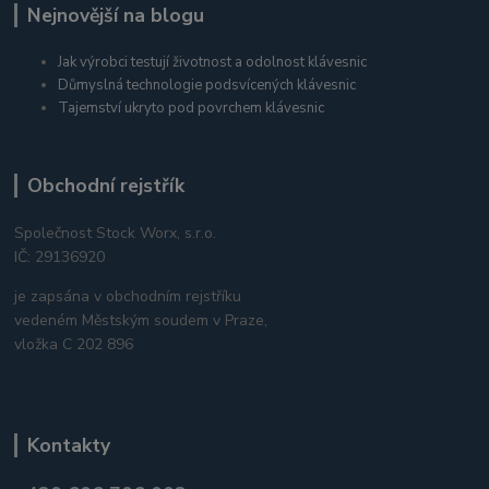
Nejnovější na blogu
Jak výrobci testují životnost a odolnost klávesnic
Důmyslná technologie podsvícených klávesnic
Tajemství ukryto pod povrchem klávesnic
Obchodní rejstřík
Společnost Stock Worx, s.r.o.
IČ: 29136920
je zapsána v obchodním rejstříku
vedeném Městským soudem v Praze,
vložka C 202 896
Kontakty