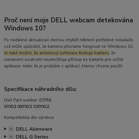
Proč není moje DELL webcam detekována
Windows 10?
Po nedávné aktualizaci mohou chybět některé potřebné ovladače,
což může způsobit, že kamera přestane fungovat ve Windows 10.
Je také možné, že antivirový software blokuje kameru
, že
nastavení soukromí neumožňuje přístup ke kameře pro určité
aplikace, nebo že je problém s aplikací, kterou chcete použít.
Specifikace náhradního dílu:
Dell Part number (DP/N):
XYXJ2 0XYXJ2 OXYXJ2
Kompatibilita dle výrobce:
DELL Alienware
+
DELL G Series
+