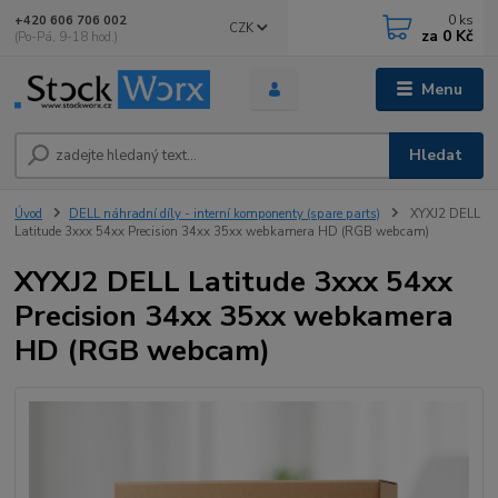
0
ks
+420 606 706 002
CZK
za
0 Kč
(Po-Pá, 9-18 hod.)
Menu
Hledat
Úvod
DELL náhradní díly - interní komponenty (spare parts)
XYXJ2 DELL
Latitude 3xxx 54xx Precision 34xx 35xx webkamera HD (RGB webcam)
XYXJ2 DELL Latitude 3xxx 54xx
Precision 34xx 35xx webkamera
HD (RGB webcam)