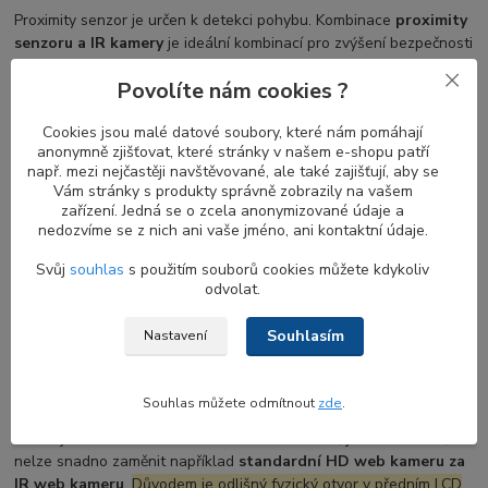
Proximity senzor je určen k detekci pohybu. Kombinace
proximity
senzoru a IR kamery
je ideální kombinací pro zvýšení bezpečnosti
a pohodlí. Když se vzdálíte od notebooku, obrazovka se vypne a
Povolíte nám cookies ?
jakmile se vrátíte, obrazovka se zapne a
IR kamera
začne hledat
váš obličej pro přihlášení.
Proximity senzor
bez
Windows Hello
Cookies jsou malé datové soubory, které nám pomáhají
je stále užitečný pro automatické zamykání vašeho notebooku,
anonymně zjišťovat, které stránky v našem e-shopu patří
když u něj nejste.
např. mezi nejčastěji navštěvované, ale také zajišťují, aby se
Vám stránky s produkty správně zobrazily na vašem
zařízení. Jedná se o zcela anonymizované údaje a
nedozvíme se z nich ani vaše jméno, ani kontaktní údaje.
Co zvážit před výměnou web kamery HD u
notebooku DELL
Svůj
souhlas
s použitím souborů cookies můžete kdykoliv
odvolat.
Pokud váš notebook dosud žádnou webkameru neměl, její
instalace bude zahrnovat i výměnu několika dalších dílů, zejména
Souhlasím
Nastavení
LCD displej rámečku s otvorem pro webkameru
a v některých
případech také výměnu
EDP display kabelu
s konektorem pro
připojení k webkameře.
Souhlas můžete odmítnout
zde
.
Pokud již webkameru ve svém notebooku máte, je dobré vědět, že
nelze snadno zaměnit například
standardní HD web kameru za
IR web kameru
.
Důvodem je odlišný fyzický otvor v předním LCD