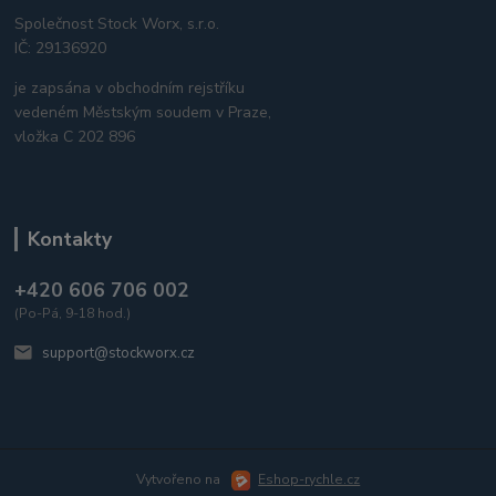
Společnost Stock Worx, s.r.o.
IČ: 29136920
je zapsána v obchodním rejstříku
vedeném Městským soudem v Praze,
vložka C 202 896
Kontakty
+420 606 706 002
(Po-Pá, 9-18 hod.)
support@stockworx.cz
Vytvořeno na
Eshop-rychle.cz