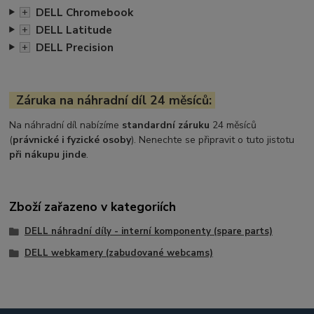
DELL Chromebook
+
DELL Latitude
+
DELL Precision
+
Záruka na náhradní díl 24 měsíců:
Na náhradní díl nabízíme
standardní záruku
24 měsíců
(
právnické i fyzické osoby
). Nenechte se připravit o tuto jistotu
při nákupu jinde
.
Zboží zařazeno v kategoriích
DELL náhradní díly - interní komponenty (spare parts)
DELL webkamery (zabudované webcams)