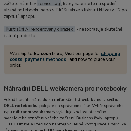
zašlete nám tzv.
service tag
, který naleznete na spodní
straně notebooku nebo v BIOSu skrze stisknutí klávesy F2 po
zapnutí laptopu.
Ilustrační AI renderovaný obrázek
- nezobrazuje skutečné
balení produktu.
We ship to
EU countries
,. Visit our page for
shipping
costs, payment methods
, and how to place your
order.
Náhradní DELL webkamera pro notebooky
Pokud hledáte náhradu za
nefunkční hd web kameru svého
DELL notebooku
, pak jste na správném místě. Výběr správného
typu
náhradní webkamery
vyžaduje znalost přesného
modelového označení vašeho zařízení. Business řady laptopů
DELL Latitude a Precision nabízejí volitelné konfigurace s několika
různými typy
interních HD web kamer
, jako jsou: