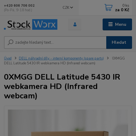
0
ks
+420 606 706 002
CZK
za
0 Kč
(Po-Pá, 9-18 hod.)
Menu
Hledat
Úvod
DELL náhradní díly - interní komponenty (spare parts)
0XMGG
DELL Latitude 5430 IR webkamera HD (Infrared webcam)
0XMGG DELL Latitude 5430 IR
webkamera HD (Infrared
webcam)