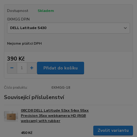
Dostupnost
Skladem
0XMGG DP/N
Nejsme plátci DPH
390 Kč
Přidat do košíku
Číslo produktu:
0XMGG-18
Související příslušenství
08CD8 DELL Latitude 53xx 54xx 55xx
Precision 35xx webkamera HD (RGB
webcam) with rubber
Zvolit variantu
450 Kč