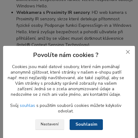
Windows Hello.
Webkamera s Proximity IR senzory
: HD web kamera s
Proximity IR senzory, skrze které detekuje přítomnost
fyzické osoby. Podporuje funkci ExpressSign-in a Windows
Hello, která zvyšuje bezpečnost a pohodlí uživatele při
přihlášení, aniž by se vůbec musel dotknout klávesnice
(Intel® Context Sensing Technology).
Povolíte nám cookies ?
Cookies jsou malé datové soubory, které nám pomáhají
Výhody proximity senzorů u Infrared web
anonymně zjišťovat, které stránky v našem e-shopu patří
kamery
např. mezi nejčastěji navštěvované, ale také zajišťují, aby se
Vám stránky s produkty správně zobrazily na vašem
Proximity senzor je určen k detekci pohybu. Kombinace
proximity
zařízení. Jedná se o zcela anonymizované údaje a
senzoru a IR kamery
je ideální kombinací pro zvýšení bezpečnosti
nedozvíme se z nich ani vaše jméno, ani kontaktní údaje.
a pohodlí. Když se vzdálíte od notebooku, obrazovka se vypne a
Svůj
souhlas
s použitím souborů cookies můžete kdykoliv
jakmile se vrátíte, obrazovka se zapne a
IR kamera
začne hledat
odvolat.
váš obličej pro přihlášení.
Proximity senzor
bez
Windows Hello
je stále užitečný pro automatické zamykání vašeho notebooku,
Souhlasím
Nastavení
když u něj nejste.