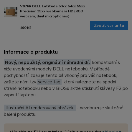
V976R DELL Latitude 53xx 54xx 55xx
Precision 35xx webkamera HD (RGB
webcam, dual microphones)
Zvolit variantu
490 Kč
Informace o produktu
Nový, nepoužitý, originální náhradní díl
kompatibilní s
níže uvedenými modely DELL notebooků. V případě
pochybností, zdali je tento díl vhodný pro váš notebook,
zašlete nám tzv.
service tag
, který naleznete na spodní
straně notebooku nebo v BIOSu skrze stisknutí klávesy F2 po
zapnutí laptopu.
Ilustrační AI renderovaný obrázek
- nezobrazuje skutečné
balení produktu.