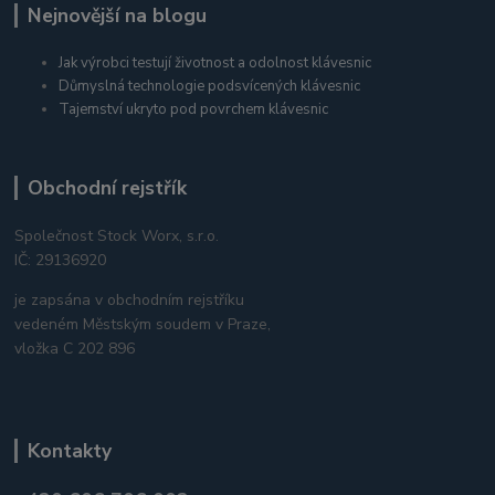
Nejnovější na blogu
Jak výrobci testují životnost a odolnost klávesnic
Důmyslná technologie podsvícených klávesnic
Tajemství ukryto pod povrchem klávesnic
Obchodní rejstřík
Společnost Stock Worx, s.r.o.
IČ: 29136920
je zapsána v obchodním rejstříku
vedeném Městským soudem v Praze,
vložka C 202 896
Kontakty