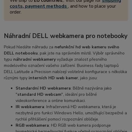
We ship to
EU countries
,. Visit our page for
shipping
costs, payment methods
, and how to place your
order.
Náhradní DELL webkamera pro notebooky
Pokud hledáte náhradu za
nefunkční hd web kameru svého
DELL notebooku
, pak jste na správném místě. Výběr správného
typu
náhradní webkamery
vyžaduje znalost přesného
modelového označení vašeho zařízení. Business řady laptopů
DELL Latitude a Precision nabízejí volitelné konfigurace s několika
různými typy
interních HD web kamer
, jako jsou:
Standardní HD webkamera
: Běžně nazývána jako
"
standard HD webcam
", ideální pro běžné
videokonference a online komunikaci.
IR webkamera
: Infračervená HD webkamera, která je
nezbytná pro funkci Windows Hello, umožňující bezpečné a
rychlé přihlášení pomocí rozpoznání obličeje.
RGB webkamera
: HD RGB web kamera podporuje
biometrické bezpečnostní funkce včetně rozpoznání obličeje