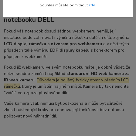
Souhlas můžete odmítnout
zde
.
Co zvážit před výměnou web kamery HD u
notebooku DELL
Pokud váš notebook dosud žádnou webkameru neměl, její
instalace bude zahrnovat i výměnu několika dalších dílů, zejména
LCD displej rámečku s otvorem pro webkameru
a v některých
případech také výměnu
EDP display kabelu
s konektorem pro
připojení k webkameře.
Pokud již webkameru ve svém notebooku máte, je dobré vědět, že
nelze snadno zaměnit například
standardní HD web kameru za
IR web kameru
.
Důvodem je odlišný fyzický otvor v předním LCD
rámečku
, který je umístěn na jiném místě. Kamera by tak nemohla
"vidět" ven zpoza plastového dílu.
Vaše kamera však nemusí být poškozena a může být užitečné
zkusit následující kroky pro obnovu její funkčnosti bez nutnosti
pořizovat nový náhradní díl.