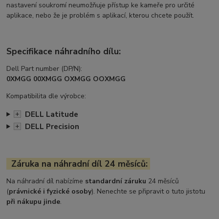
nastavení soukromí neumožňuje přístup ke kameře pro určité
aplikace, nebo že je problém s aplikací, kterou chcete použít.
Specifikace náhradního dílu:
Dell Part number (DP/N):
0XMGG 00XMGG OXMGG OOXMGG
Kompatibilita dle výrobce:
DELL Latitude
+
DELL Precision
+
Záruka na náhradní díl 24 měsíců:
Na náhradní díl nabízíme
standardní záruku
24 měsíců
(
právnické i fyzické osoby
). Nenechte se připravit o tuto jistotu
při nákupu jinde
.