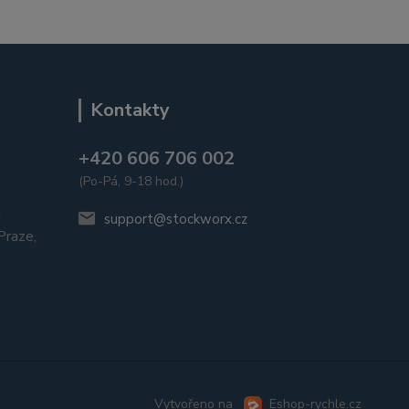
Kontakty
+420 606 706 002
(Po-Pá, 9-18 hod.)
u
support@stockworx.cz
raze,
Vytvořeno na
Eshop-rychle.cz