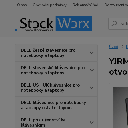
O nás
Obchodní podmínky
Reklamační řád
Odstoupení o
Úvod
D
DELL české klávesnice pro
notebooky a laptopy
YJRM
DELL slovenské klávesnice pro
otv
notebooky a laptopy
DELL US - UK klávesnice pro
notebooky a laptopy
DELL klávesnice pro notebooky
a laptopy ostatní layout
DELL příslušenství ke
klávesnicím