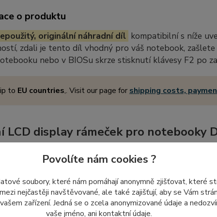
ace o produktu
epoužitý, originální náhradní díl
kompatibilní s níže u
stí, zdali je tento díl vhodný pro váš notebook, zašlete
notebooku nebo v BIOSu skrze stisknutí klávesy F2 po z
ip to
EU countries
,. Visit our page for
shipping costs, payme
í LCD display rámeček pro notebooky 
isplej rámeček
je důležitou součástí každého notebooku, která
Povolíte nám cookies ?
ů v zavřeném stavu prostřednictvím skrytého
magnetu na zadn
otebooku při jeho zaklapnutí, což přispívá k bezpečnosti a stabil
datové soubory, které nám pomáhají anonymně zjišťovat, které s
 mezi nejčastěji navštěvované, ale také zajišťují, aby se Vám str
 vašem zařízení. Jedná se o zcela anonymizované údaje a nedozvím
vaše jméno, ani kontaktní údaje.