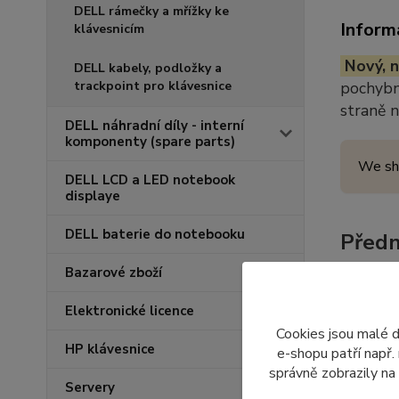
DELL rámečky a mřížky ke
Inform
klávesnicím
Nový, n
DELL kabely, podložky a
trackpoint pro klávesnice
pochybno
straně 
DELL náhradní díly - interní
komponenty (spare parts)
We sh
DELL LCD a LED notebook
displaye
DELL baterie do notebooku
Předn
Bazarové zboží
Přední
d
notebook
Elektronické licence
s tělem n
Cookies jsou malé 
HP klávesnice
e-shopu patří např.
správně zobrazily na
Servery