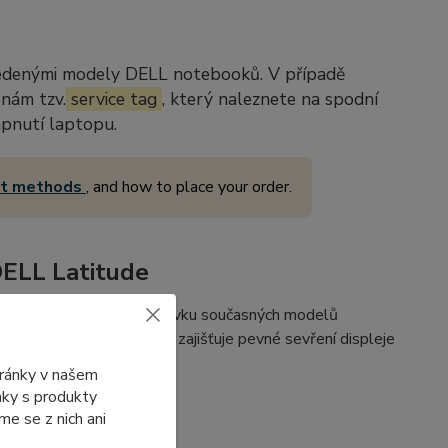
vedenými modely DELL notebooků. V případě
 nám tzv.
service tag
, který naleznete na spodní
apnutí laptopu.
nt methods
, and how to place your order.
DELL Latitude
 obklopuje a chrání obrazovku současných modelů
í straně
. Tento magnet zajišťuje pevné sevření displeje
itě vašeho zařízení.
tránky v našem
ánky s produkty
e se z nich ani