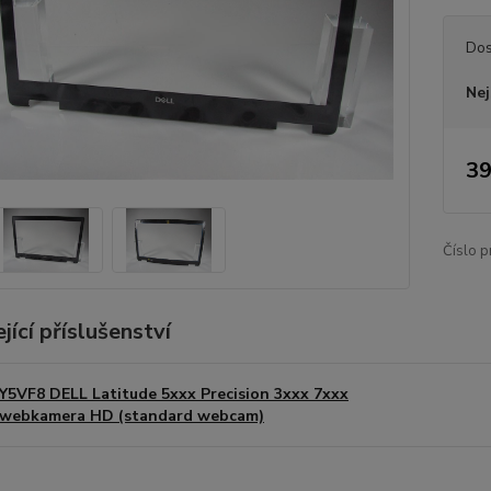
Dos
Nej
39
Číslo p
jící příslušenství
Y5VF8 DELL Latitude 5xxx Precision 3xxx 7xxx
webkamera HD (standard webcam)