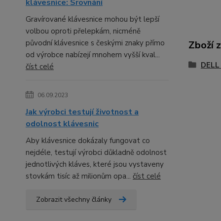
klávesnice: Srovnání
Gravírované klávesnice mohou být lepší
volbou oproti přelepkám, nicméně
původní klávesnice s českými znaky přímo
Zboží 
od výrobce nabízejí mnohem vyšší kval...
DELL 
číst celé
06.09.2023
Jak výrobci testují životnost a
odolnost klávesnic
Aby klávesnice dokázaly fungovat co
nejdéle, testují výrobci důkladně odolnost
jednotlivých kláves, které jsou vystaveny
stovkám tisíc až milionům opa...
číst celé
Zobrazit všechny články