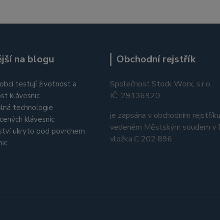
jší na blogu
Obchodní rejstřík
Společnost Stock Worx, s.r.o.
obci testují životnost a
IČ: 29136920
st klávesnic
lná technologie
je zapsána v obchodním rejstřík
cených klávesnic
vedeném Městským soudem v P
tví ukryto pod povrchem
vložka C 202 896
nic