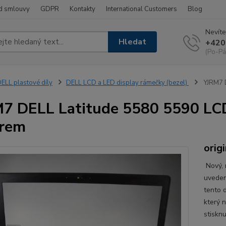
d smlouvy
GDPR
Kontakty
International Customers
Blog
Nevíte
Hledat
+420
(Po-Pá
ELL plastové díly
DELL LCD a LED display rámečky (bezel)
YJRM7 D
7 DELL Latitude 5580 5590 LC
orem
origi
Nový, n
uveden
tento d
který 
stisknu