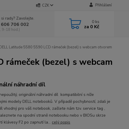
Přihlášení
CZK
 si rady? Zavolejte.
0
ks
 606 706 002
za
0 Kč
, 9-18 hod.)
ELL Latitude 5580 5590 LCD rámeček (bezel) s webcam otvorem
D rámeček (bezel) s webcam
nální náhradní díl
epoužitý, originální náhradní díl kompatibilní s níže
ými modely DELL notebooků. V případě pochybností, zdali je
íl vhodný pro váš notebook, zašlete nám tzv. service tag ,
naleznete na spodní straně notebooku nebo v BIOSu skrze
tí klávesy F2 po zapnutí la...
celý popis