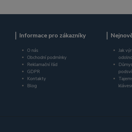
Informace pro zákazníky
Nejnově
O nás
Jak výr
Obchodní podmínky
odolno
Reklamační řád
Důmys
GDPR
podsví
Kontakty
Tajems
Blog
kláves