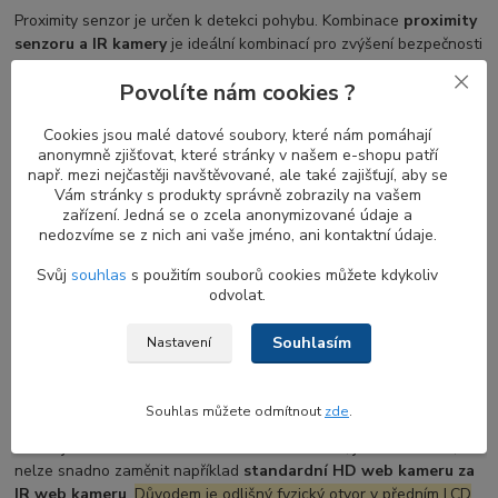
Proximity senzor je určen k detekci pohybu. Kombinace
proximity
senzoru a IR kamery
je ideální kombinací pro zvýšení bezpečnosti
a pohodlí. Když se vzdálíte od notebooku, obrazovka se vypne a
Povolíte nám cookies ?
jakmile se vrátíte, obrazovka se zapne a
IR kamera
začne hledat
váš obličej pro přihlášení.
Proximity senzor
bez
Windows Hello
Cookies jsou malé datové soubory, které nám pomáhají
je stále užitečný pro automatické zamykání vašeho notebooku,
anonymně zjišťovat, které stránky v našem e-shopu patří
když u něj nejste.
např. mezi nejčastěji navštěvované, ale také zajišťují, aby se
Vám stránky s produkty správně zobrazily na vašem
zařízení. Jedná se o zcela anonymizované údaje a
nedozvíme se z nich ani vaše jméno, ani kontaktní údaje.
Co zvážit před výměnou web kamery HD u
notebooku DELL
Svůj
souhlas
s použitím souborů cookies můžete kdykoliv
odvolat.
Pokud váš notebook dosud žádnou webkameru neměl, její
instalace bude zahrnovat i výměnu několika dalších dílů, zejména
Souhlasím
Nastavení
LCD displej rámečku s otvorem pro webkameru
a v některých
případech také výměnu
EDP display kabelu
s konektorem pro
připojení k webkameře.
Souhlas můžete odmítnout
zde
.
Pokud již webkameru ve svém notebooku máte, je dobré vědět, že
nelze snadno zaměnit například
standardní HD web kameru za
IR web kameru
.
Důvodem je odlišný fyzický otvor v předním LCD