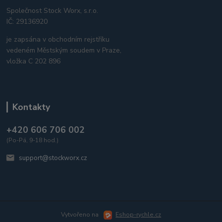
Společnost Stock Worx, s.r.o.
IČ: 29136920
je zapsána v obchodním rejstříku
vedeném Městským soudem v Praze,
vložka C 202 896
Kontakty
+420 606 706 002
(Po-Pá, 9-18 hod.)
support@stockworx.cz
Vytvořeno na
Eshop-rychle.cz