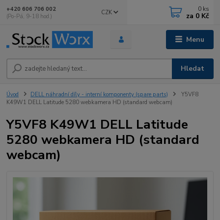
0
ks
+420 606 706 002
CZK
za
0 Kč
(Po-Pá, 9-18 hod.)
Menu
Hledat
Úvod
DELL náhradní díly - interní komponenty (spare parts)
Y5VF8
K49W1 DELL Latitude 5280 webkamera HD (standard webcam)
Y5VF8 K49W1 DELL Latitude
5280 webkamera HD (standard
webcam)