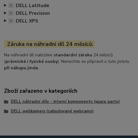
DELL Latitude
+
DELL Precision
+
DELL XPS
+
Záruka na náhradní díl 24 měsíců:
Na náhradní díl nabízíme
standardní záruku
24 měsíců
(
právnické i fyzické osoby
). Nenechte se připravit o tuto jistotu
při nákupu jinde
.
Zboží zařazeno v kategoriích
DELL náhradní díly - interní komponenty (spare parts)
DELL webkamery (zabudované webcams)