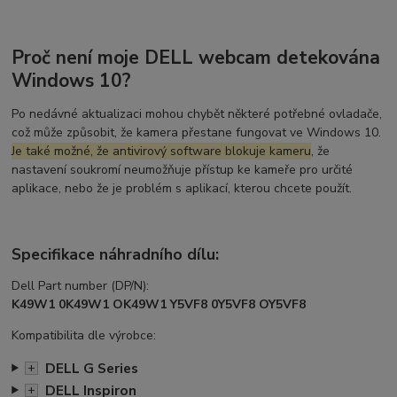
Proč není moje DELL webcam detekována
Windows 10?
Po nedávné aktualizaci mohou chybět některé potřebné ovladače,
což může způsobit, že kamera přestane fungovat ve Windows 10.
Je také možné, že antivirový software blokuje kameru
, že
nastavení soukromí neumožňuje přístup ke kameře pro určité
aplikace, nebo že je problém s aplikací, kterou chcete použít.
Specifikace náhradního dílu:
Dell Part number (DP/N):
K49W1 0K49W1 OK49W1 Y5VF8 0Y5VF8 OY5VF8
Kompatibilita dle výrobce:
DELL G Series
+
DELL Inspiron
+