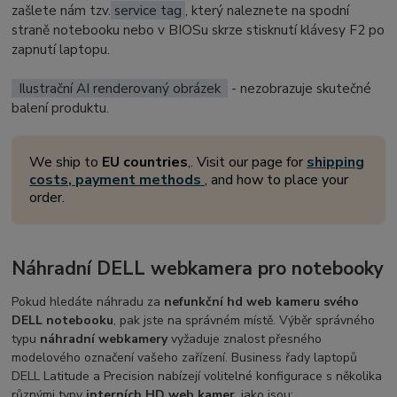
zašlete nám tzv.
service tag
, který naleznete na spodní
straně notebooku nebo v BIOSu skrze stisknutí klávesy F2 po
zapnutí laptopu.
Ilustrační AI renderovaný obrázek
- nezobrazuje skutečné
balení produktu.
We ship to
EU countries
,. Visit our page for
shipping
costs, payment methods
, and how to place your
order.
Náhradní DELL webkamera pro notebooky
Pokud hledáte náhradu za
nefunkční hd web kameru svého
DELL notebooku
, pak jste na správném místě. Výběr správného
typu
náhradní webkamery
vyžaduje znalost přesného
modelového označení vašeho zařízení. Business řady laptopů
DELL Latitude a Precision nabízejí volitelné konfigurace s několika
různými typy
interních HD web kamer
, jako jsou: