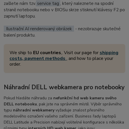
zašlete nám tzv.
service tag
, který naleznete na spodní
straně notebooku nebo v BIOSu skrze stisknutí klávesy F2 po
zapnutí laptopu.
Ilustrační AI renderovaný obrázek
- nezobrazuje skutečné
balení produktu.
We ship to
EU countries
,. Visit our page for
shipping
costs, payment methods
, and how to place your
order.
Náhradní DELL webkamera pro notebooky
Pokud hledáte náhradu za
nefunkční hd web kameru svého
DELL notebooku
, pak jste na správném místě. Výběr správného
typu
náhradní webkamery
vyžaduje znalost přesného
modelového označení vašeho zařízení. Business řady laptopů
DELL Latitude a Precision nabízejí volitelné konfigurace s několika
různými typy
interních HD web kamer
, jako jsou: