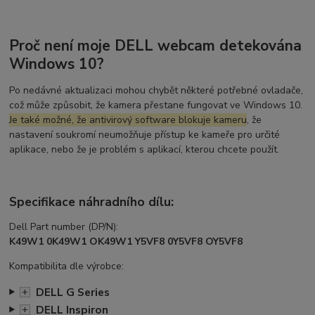
Proč není moje DELL webcam detekována
Windows 10?
Po nedávné aktualizaci mohou chybět některé potřebné ovladače,
což může způsobit, že kamera přestane fungovat ve Windows 10.
Je také možné, že antivirový software blokuje kameru
, že
nastavení soukromí neumožňuje přístup ke kameře pro určité
aplikace, nebo že je problém s aplikací, kterou chcete použít.
Specifikace náhradního dílu:
Dell Part number (DP/N):
K49W1 0K49W1 OK49W1 Y5VF8 0Y5VF8 OY5VF8
Kompatibilita dle výrobce:
DELL G Series
+
DELL Inspiron
+