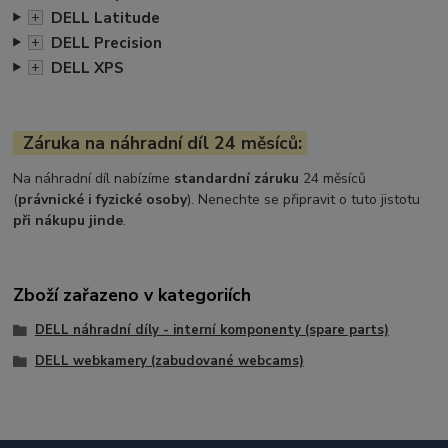
DELL Latitude
+
DELL Precision
+
DELL XPS
+
Záruka na náhradní díl 24 měsíců:
Na náhradní díl nabízíme
standardní záruku
24 měsíců
(
právnické i fyzické osoby
). Nenechte se připravit o tuto jistotu
při nákupu jinde
.
Zboží zařazeno v kategoriích
DELL náhradní díly - interní komponenty (spare parts)
DELL webkamery (zabudované webcams)