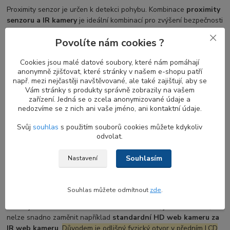
Proximity senzor je určen k detekci pohybu. Kombinace
proximity
senzoru a IR kamery
je ideální kombinací pro zvýšení bezpečnosti
a pohodlí. Když se vzdálíte od notebooku, obrazovka se vypne a
Povolíte nám cookies ?
jakmile se vrátíte, obrazovka se zapne a
IR kamera
začne hledat
váš obličej pro přihlášení.
Proximity senzor
bez
Windows Hello
Cookies jsou malé datové soubory, které nám pomáhají
je stále užitečný pro automatické zamykání vašeho notebooku,
anonymně zjišťovat, které stránky v našem e-shopu patří
když u něj nejste.
např. mezi nejčastěji navštěvované, ale také zajišťují, aby se
Vám stránky s produkty správně zobrazily na vašem
zařízení. Jedná se o zcela anonymizované údaje a
nedozvíme se z nich ani vaše jméno, ani kontaktní údaje.
Co zvážit před výměnou web kamery HD u
notebooku DELL
Svůj
souhlas
s použitím souborů cookies můžete kdykoliv
odvolat.
Pokud váš notebook dosud žádnou webkameru neměl, její
instalace bude zahrnovat i výměnu několika dalších dílů, zejména
Souhlasím
Nastavení
LCD displej rámečku s otvorem pro webkameru
a v některých
případech také výměnu
EDP display kabelu
s konektorem pro
připojení k webkameře.
Souhlas můžete odmítnout
zde
.
Pokud již webkameru ve svém notebooku máte, je dobré vědět, že
nelze snadno zaměnit například
standardní HD web kameru za
IR web kameru
.
Důvodem je odlišný fyzický otvor v předním LCD