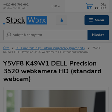
0
ks
+420 606 706 002
CZK
za
0 Kč
(Po-Pá, 9-18 hod.)
Menu
Hledat
Úvod
DELL náhradní díly - interní komponenty (spare parts)
Y5VF8
K49W1 DELL Precision 3520 webkamera HD (standard webcam)
Y5VF8 K49W1 DELL Precision
3520 webkamera HD (standard
webcam)