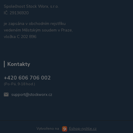
Společnost Stock Worx, s.r.o.
IČ: 29136920
je zapsána v obchodním rejstříku
vedeném Městským soudem v Praze,
vložka C 202 896
Kontakty
+420 606 706 002
(Po-Pá, 9-18 hod.)
support@stockworx.cz
Vytvořeno na
Eshop-rychle.cz