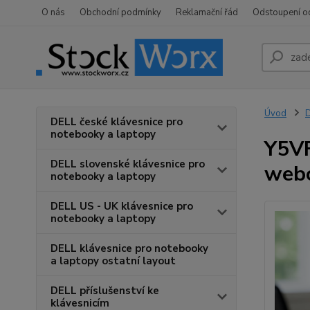
O nás
Obchodní podmínky
Reklamační řád
Odstoupení o
Úvod
D
DELL české klávesnice pro
notebooky a laptopy
Y5VF
DELL slovenské klávesnice pro
web
notebooky a laptopy
DELL US - UK klávesnice pro
notebooky a laptopy
DELL klávesnice pro notebooky
a laptopy ostatní layout
DELL příslušenství ke
klávesnicím