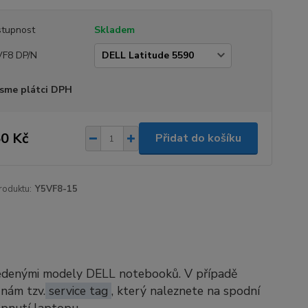
tupnost
Skladem
VF8 DP/N
sme plátci DPH
0 Kč
Přidat do košíku
roduktu:
Y5VF8-15
vedenými modely DELL notebooků. V případě
 nám tzv.
service tag
, který naleznete na spodní