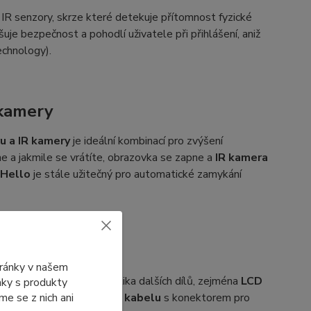
IR senzory, skrze které detekuje přítomnost fyzické
je bezpečnost a pohodlí uživatele při přihlášení, aniž
chnology).
 kamery
u a IR kamery
je ideální kombinací pro zvýšení
e a jakmile se vrátíte, obrazovka se zapne a
IR kamera
Hello
je stále užitečný pro automatické zamykání
otebooku DELL
tránky v našem
ahrnovat i výměnu několika dalších dílů, zejména
LCD
ánky s produkty
e se z nich ani
také výměnu
EDP display kabelu
s konektorem pro