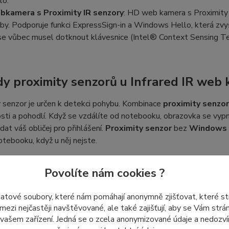
lo.
kamera s Proximity IR senzory
: HD web kamera s Proximity 
by. Podporuje funkci ExpressSign-in a Windows Hello, která zvyšu
se vůbec musel dotknout klávesnice (Intel® Context Sensing Te
y proximity senzorů u Infrared IR web
 senzor je určen k detekci pohybu. Kombinace
proximity senzor
ti a pohodlí. Když se vzdálíte od notebooku, obrazovka se vypn
dat váš obličej pro přihlášení.
Proximity senzor
bez
Windows 
tebooku, když u něj nejste.
Povolíte nám cookies ?
ážit před výměnou web kamery HD u n
datové soubory, které nám pomáhají anonymně zjišťovat, které s
 notebook dosud žádnou webkameru neměl, její instalace bude z
 mezi nejčastěji navštěvované, ale také zajišťují, aby se Vám str
 vašem zařízení. Jedná se o zcela anonymizované údaje a nedozvím
 rámečku s otvorem pro webkameru
a v některých případech 