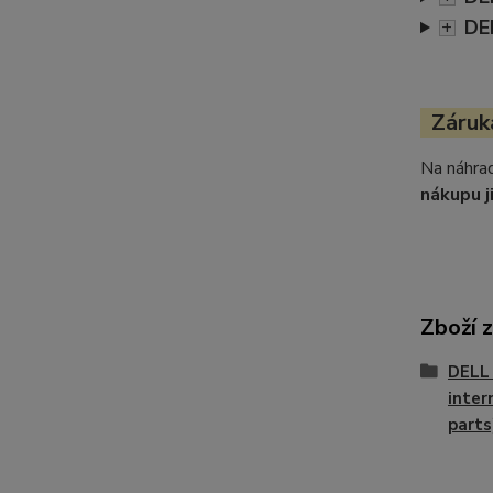
DE
+
Záruka
Na náhrad
nákupu j
Zboží 
DELL 
inter
parts