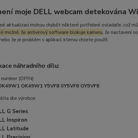
není moje DELL webcam detekována W
né aktualizaci mohou chybět některé potřebné ovladače, což m
ké možné, že antivirový software blokuje kameru
, že nastavení s
 nebo že je problém s aplikací, kterou chcete použít.
kace náhradního dílu:
t number (DP/N):
0K49W1 OK49W1 Y5VF8 0Y5VF8 OY5VF8
lita dle výrobce:
LL G Series
LL Inspiron
LL Latitude
LL Precision