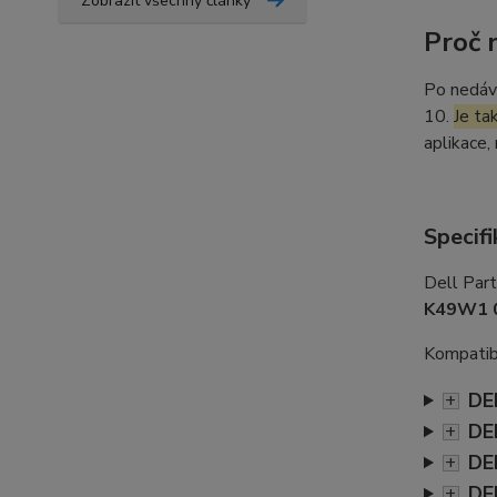
Zobrazit všechny články
Proč 
Po nedáv
10.
Je ta
aplikace,
Specifi
Dell Par
K49W1 
Kompatibi
DE
+
DE
+
DE
+
DE
+