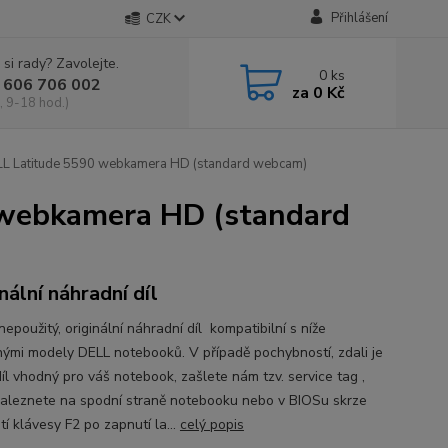
Přihlášení
CZK
 si rady? Zavolejte.
0
ks
 606 706 002
za
0 Kč
, 9-18 hod.)
 Latitude 5590 webkamera HD (standard webcam)
webkamera HD (standard
nální náhradní díl
epoužitý, originální náhradní díl kompatibilní s níže
ými modely DELL notebooků. V případě pochybností, zdali je
íl vhodný pro váš notebook, zašlete nám tzv. service tag ,
naleznete na spodní straně notebooku nebo v BIOSu skrze
tí klávesy F2 po zapnutí la...
celý popis