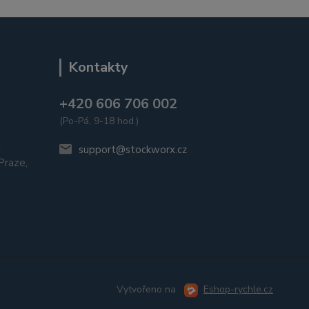
Kontakty
+420 606 706 002
(Po-Pá, 9-18 hod.)
u
support@stockworx.cz
raze,
Vytvořeno na
Eshop-rychle.cz