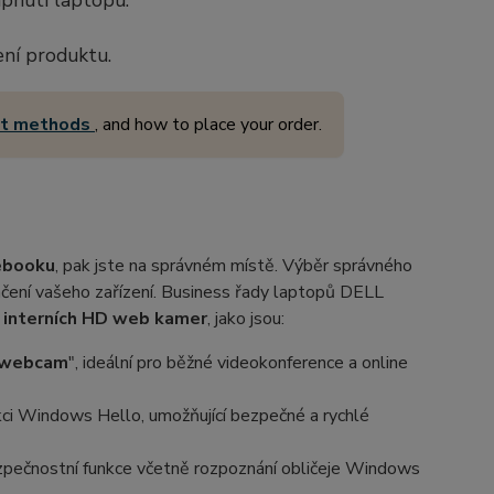
apnutí laptopu.
ení produktu.
nt methods
, and how to place your order.
ebooku
, pak jste na správném místě. Výběr správného
ení vašeho zařízení. Business řady laptopů DELL
y
interních HD web kamer
, jako jsou:
 webcam
", ideální pro běžné videokonference a online
kci Windows Hello, umožňující bezpečné a rychlé
pečnostní funkce včetně rozpoznání obličeje Windows