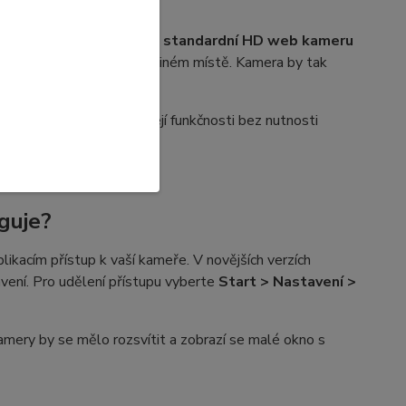
 snadno zaměnit například
standardní HD web kameru
ečku
, který je umístěn na jiném místě. Kamera by tak
jící kroky pro obnovu její funkčnosti bez nutnosti
guje?
likacím přístup k vaší kameře. V novějších verzích
ení. Pro udělení přístupu vyberte
Start > Nastavení >
amery by se mělo rozsvítit a zobrazí se malé okno s