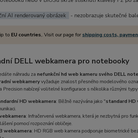
notebooku nebo v BIOSu skrze stisknutí klávesy F2 po z
ční AI renderovaný obrázek
- nezobrazuje skutečné bal
ip to
EU countries
,. Visit our page for
shipping costs, payme
dní DELL webkamera pro notebooky
edáte náhradu za
nefunkční hd web kameru svého DELL not
radní webkamery
vyžaduje znalost přesného modelového označ
a Precision nabízejí volitelné konfigurace s několika různými typ
andardní HD webkamera
: Běžně nazývána jako "
standard HD
unikaci.
 webkamera
: Infračervená webkamera, která je nezbytná pro fun
hlášení pomocí rozpoznání obličeje.
B webkamera
: HD RGB web kamera podporuje biometrické bez