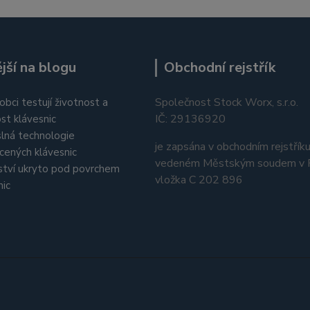
jší na blogu
Obchodní rejstřík
Společnost Stock Worx, s.r.o.
obci testují životnost a
IČ: 29136920
st klávesnic
lná technologie
je zapsána v obchodním rejstřík
cených klávesnic
vedeném Městským soudem v P
tví ukryto pod povrchem
vložka C 202 896
nic