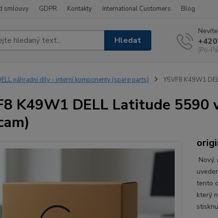
d smlouvy
GDPR
Kontakty
International Customers
Blog
Nevíte
Hledat
+420
(Po-Pá
ELL náhradní díly - interní komponenty (spare parts)
Y5VF8 K49W1 DELL
8 K49W1 DELL Latitude 5590 
cam)
origi
Nový, n
uveden
tento d
který 
stisknu