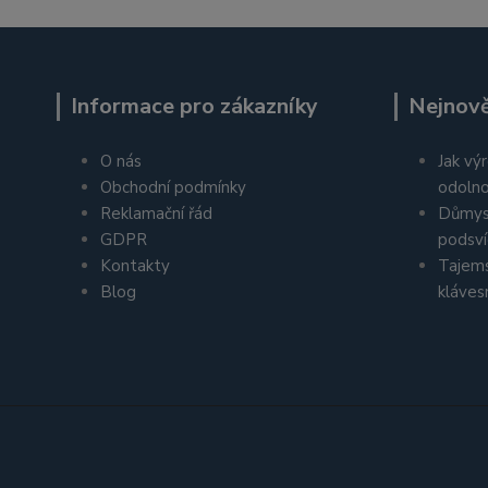
Informace pro zákazníky
Nejnově
O nás
Jak výr
Obchodní podmínky
odolno
Reklamační řád
Důmys
GDPR
podsví
Kontakty
Tajems
Blog
kláves