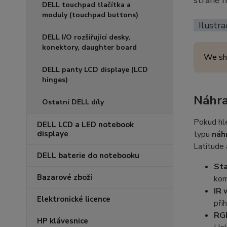
straně 
DELL touchpad tlačítka a
moduly (touchpad buttons)
Ilustra
DELL I/O rozšiřující desky,
konektory, daughter board
We sh
DELL panty LCD displaye (LCD
hinges)
Náhra
Ostatní DELL díly
Pokud hl
DELL LCD a LED notebook
displaye
typu
náh
Latitude 
DELL baterie do notebooku
St
Bazarové zboží
kom
IR
Elektronické licence
při
RG
HP klávesnice