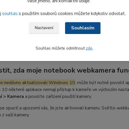
vaše jméno, ani kontaktní údaje.
í k webkameře.
ž webkameru ve svém notebooku máte, je dobré vědět, že nelze
j
souhlas
s použitím souborů cookies můžete kdykoliv odvolat.
eb kameru
.
Důvodem je odlišný fyzický otvor v předním LCD rám
vidět" ven zpoza plastového dílu.
Souhlasím
Nastavení
ra však nemusí být poškozena a může být užitečné zkusit následu
 nový náhradní díl.
Souhlas můžete odmítnout
zde
.
jistit, zda moje notebook webkamera fun
te nedávno aktualizovali Windows 10
, může být nutné povolit ap
0 některé aplikace nemají přístup k kameře ve výchozím nastav
í > Kamera
a povolte zařízení použití kamery.
se spustí a upozorní vás, že jste aktivovali kameru. Světlo webk
 z vaší kamery.