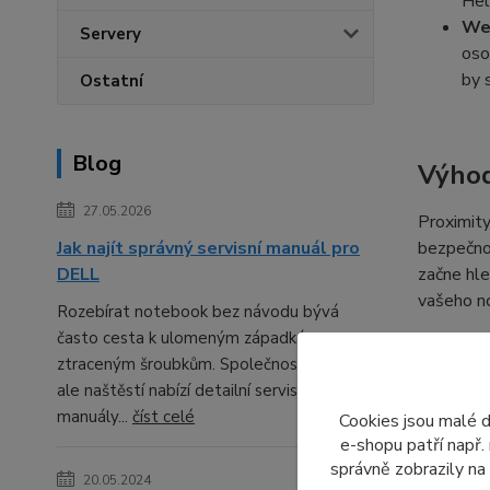
Hel
Web
Servery
oso
by 
Ostatní
Blog
Výhod
27.05.2026
Proximity
Jak najít správný servisní manuál pro
bezpečnos
DELL
začne hle
vašeho no
Rozebírat notebook bez návodu bývá
často cesta k ulomeným západkám a
ztraceným šroubkům. Společnost DELL
Co zv
ale naštěstí nabízí detailní servisní
manuály...
číst celé
Cookies jsou malé 
Pokud váš
e-shopu patří např.
správně zobrazily na
displej
20.05.2024