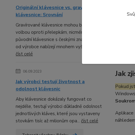
připojen
Originální klávesnice vs. gravírované
Pokud ji
Svů
klávesnice: Srovnání
za IR w
Gravírované klávesnice mohou být lepší
nemohla "
volbou oproti přelepkám, nicméně
původní klávesnice s českými znaky přímo
Vaše kame
od výrobce nabízejí mnohem vyšší kval...
pořizovat
číst celé
Jak z
06.09.2023
Jak výrobci testují životnost a
Pokud js
odolnost klávesnic
Windows 1
Aby klávesnice dokázaly fungovat co
Soukrom
nejdéle, testují výrobci důkladně odolnost
Aplikace 
jednotlivých kláves, které jsou vystaveny
náhledem
stovkám tisíc až milionům opa...
číst celé