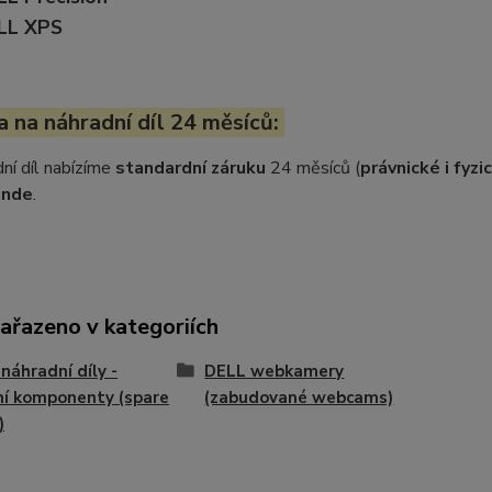
LL XPS
 na náhradní díl 24 měsíců:
ní díl nabízíme
standardní záruku
24 měsíců (
právnické i fyz
inde
.
zařazeno v kategoriích
náhradní díly -
DELL webkamery
ní komponenty (spare
(zabudované webcams)
)