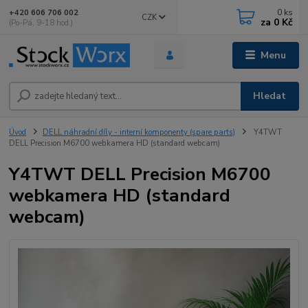
0
ks
+420 606 706 002
CZK
za
0 Kč
(Po-Pá, 9-18 hod.)
Menu
Hledat
Úvod
DELL náhradní díly - interní komponenty (spare parts)
Y4TWT
DELL Precision M6700 webkamera HD (standard webcam)
Y4TWT DELL Precision M6700
webkamera HD (standard
webcam)