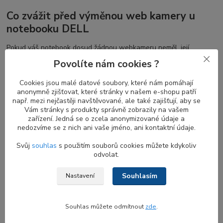
Co zvážit před výměnou web kamery u
notebooku DELL
Pokud váš notebook dosud žádnou webkameru neměl, její
instalace bude zahrnovat i výměnu několika dalších dílů, zejména
Povolíte nám cookies ?
LCD displej rámečku s otvorem pro webkameru
a v některých
případech také výměnu
LVDS flex display kabelu
s konektorem
Cookies jsou malé datové soubory, které nám pomáhají
pro připojení k webkameře.
anonymně zjišťovat, které stránky v našem e-shopu patří
např. mezi nejčastěji navštěvované, ale také zajišťují, aby se
Vaše kamera však nemusí být poškozena a může být užitečné
Vám stránky s produkty správně zobrazily na vašem
zkusit následující kroky pro obnovu její funkčnosti bez nutnosti
zařízení. Jedná se o zcela anonymizované údaje a
pořizovat nový náhradní díl.
nedozvíme se z nich ani vaše jméno, ani kontaktní údaje.
Svůj
souhlas
s použitím souborů cookies můžete kdykoliv
odvolat.
Jak zjistit, zda moje notebook webkamera
Souhlasím
funguje?
Nastavení
Pokud jste nedávno aktualizovali Windows 10
, může být nutné
Souhlas můžete odmítnout
zde
.
povolit aplikacím přístup k vaší kameře. V novějších verzích
Windows 10 některé aplikace nemají přístup k kameře ve