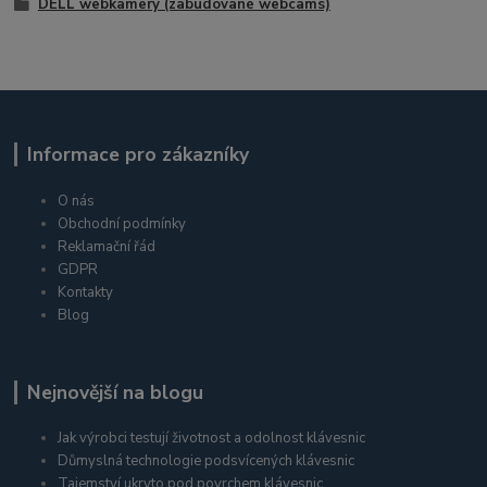
DELL webkamery (zabudované webcams)
Informace pro zákazníky
O nás
Obchodní podmínky
Reklamační řád
GDPR
Kontakty
Blog
Nejnovější na blogu
Jak výrobci testují životnost a odolnost klávesnic
Důmyslná technologie podsvícených klávesnic
Tajemství ukryto pod povrchem klávesnic