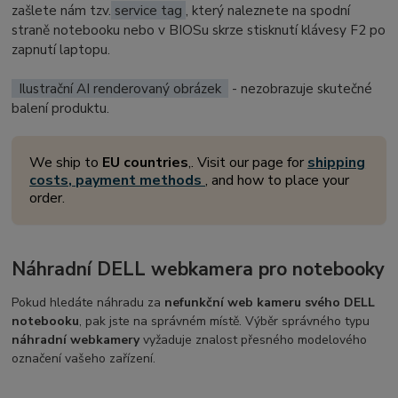
zašlete nám tzv.
service tag
, který naleznete na spodní
straně notebooku nebo v BIOSu skrze stisknutí klávesy F2 po
zapnutí laptopu.
Ilustrační AI renderovaný obrázek
- nezobrazuje skutečné
balení produktu.
We ship to
EU countries
,. Visit our page for
shipping
costs, payment methods
, and how to place your
order.
Náhradní DELL webkamera pro notebooky
Pokud hledáte náhradu za
nefunkční web kameru svého DELL
notebooku
, pak jste na správném místě. Výběr správného typu
náhradní webkamery
vyžaduje znalost přesného modelového
označení vašeho zařízení.