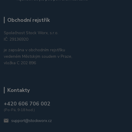
Obchodní rejstřík
Společnost Stock Worx, s.r.o.
IČ: 29136920
je zapsána v obchodním rejstříku
vedeném Městským soudem v Praze,
vložka C 202 896
Kontakty
+420 606 706 002
(Po-Pá, 9-18 hod.)
support@stockworx.cz