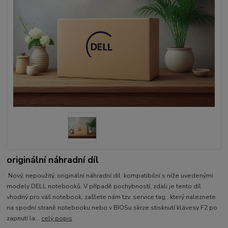
originální náhradní díl
Nový, nepoužitý, originální náhradní díl kompatibilní s níže uvedenými
modely DELL notebooků. V případě pochybností, zdali je tento díl
vhodný pro váš notebook, zašlete nám tzv. service tag , který naleznete
na spodní straně notebooku nebo v BIOSu skrze stisknutí klávesy F2 po
zapnutí la...
celý popis