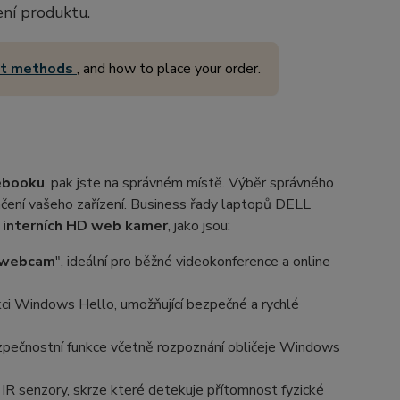
ení produktu.
nt methods
, and how to place your order.
ebooku
, pak jste na správném místě. Výběr správného
ení vašeho zařízení. Business řady laptopů DELL
y
interních HD web kamer
, jako jsou:
 webcam
", ideální pro běžné videokonference a online
kci Windows Hello, umožňující bezpečné a rychlé
pečnostní funkce včetně rozpoznání obličeje Windows
IR senzory, skrze které detekuje přítomnost fyzické