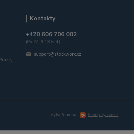
Kontakty
+420 606 706 002
(Po-Pá, 9-18 hod.)
u
support@stockworx.cz
raze,
Vytvořeno na
Eshop-rychle.cz