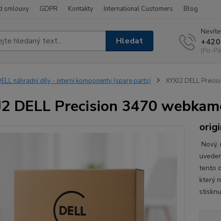
d smlouvy
GDPR
Kontakty
International Customers
Blog
Nevíte
Hledat
+420
(Po-Pá
ELL náhradní díly - interní komponenty (spare parts)
XYXJ2 DELL Preci
2 DELL Precision 3470 webka
origi
Nový, n
uveden
tento d
který 
stisknu