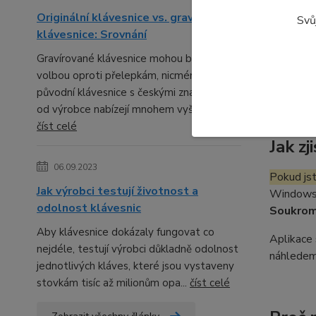
Pokud ji
Originální klávesnice vs. gravírované
Svů
za IR w
klávesnice: Srovnání
nemohla "
Gravírované klávesnice mohou být lepší
Vaše kame
volbou oproti přelepkám, nicméně
pořizovat
původní klávesnice s českými znaky přímo
od výrobce nabízejí mnohem vyšší kval...
číst celé
Jak z
06.09.2023
Pokud js
Jak výrobci testují životnost a
Windows 1
odolnost klávesnic
Soukrom
Aby klávesnice dokázaly fungovat co
Aplikace 
nejdéle, testují výrobci důkladně odolnost
náhledem
jednotlivých kláves, které jsou vystaveny
stovkám tisíc až milionům opa...
číst celé