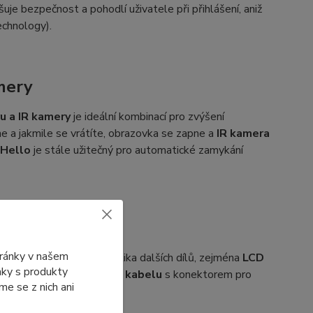
je bezpečnost a pohodlí uživatele při přihlášení, aniž
chnology).
mery
u a IR kamery
je ideální kombinací pro zvýšení
e a jakmile se vrátíte, obrazovka se zapne a
IR kamera
Hello
je stále užitečný pro automatické zamykání
otebooku DELL
tránky v našem
ahrnovat i výměnu několika dalších dílů, zejména
LCD
ánky s produkty
také výměnu
EDP display kabelu
s konektorem pro
e se z nich ani