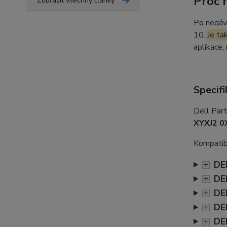
Proč 
Zobrazit všechny články
Po nedáv
10.
Je ta
aplikace,
Specifi
Dell Par
XYXJ2 0
Kompatibi
DE
+
DE
+
DE
+
DE
+
DE
+