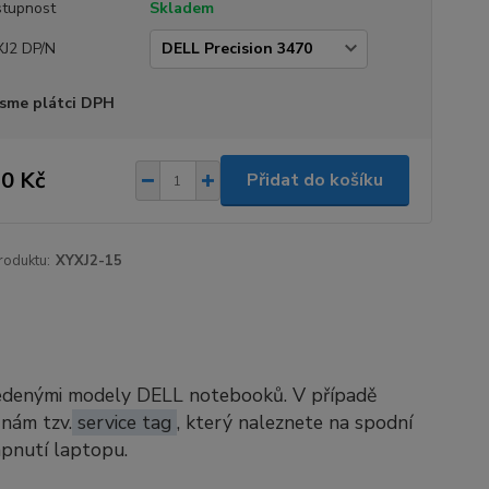
tupnost
Skladem
J2 DP/N
sme plátci DPH
0 Kč
Přidat do košíku
roduktu:
XYXJ2-15
vedenými modely DELL notebooků. V případě
 nám tzv.
service tag
, který naleznete na spodní
apnutí laptopu.