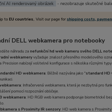
ční AI renderovaný obrázek
- nezobrazuje skutečné bal
ip to
EU countries
,. Visit our page for
shipping costs, payme
dní DELL webkamera pro notebooky
edáte náhradu za
nefunkční hd web kameru svého DELL not
radní webkamery
vyžaduje znalost přesného modelového označ
a Precision nabízejí volitelné konfigurace s několika různými typ
andardní HD webkamera
: Běžně nazývána jako "
standard HD
unikaci.
 webkamera
: Infračervená webkamera, která je nezbytná pro fun
hlášení pomocí rozpoznání obličeje.
B webkamera
: HD RGB web kamera podporuje biometrické bez
lo.
kamera s Proximity IR senzory
: HD web kamera s Proximity 