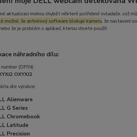
není moje DELL webcam detekována W
né aktualizaci mohou chybět některé potřebné ovladače, což m
ké možné, že antivirový software blokuje kameru
, že nastavení s
 nebo že je problém s aplikací, kterou chcete použít.
kace náhradního dílu:
t number (DP/N):
XYXJ2 OXYXJ2
lita dle výrobce:
LL Alienware
LL G Series
LL Chromebook
LL Latitude
LL Precision