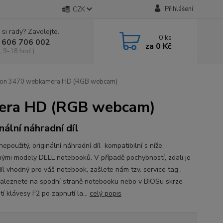
Přihlášení
CZK
 si rady? Zavolejte.
0
ks
 606 706 002
za
0 Kč
, 9-18 hod.)
sion 3470 webkamera HD (RGB webcam)
mera HD (RGB webcam)
nální náhradní díl
epoužitý, originální náhradní díl kompatibilní s níže
ými modely DELL notebooků. V případě pochybností, zdali je
íl vhodný pro váš notebook, zašlete nám tzv. service tag ,
naleznete na spodní straně notebooku nebo v BIOSu skrze
tí klávesy F2 po zapnutí la...
celý popis