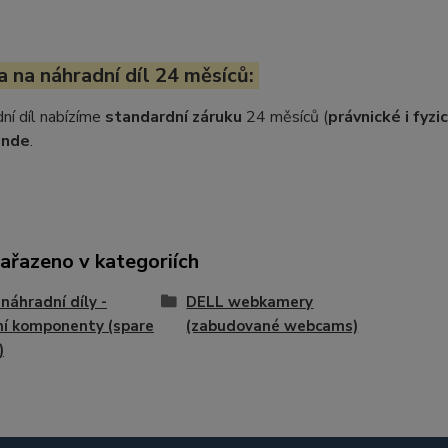
 na náhradní díl 24 měsíců:
ní díl nabízíme
standardní záruku
24 měsíců (
právnické i fyz
inde
.
zařazeno v kategoriích
náhradní díly -
DELL webkamery
ní komponenty (spare
(zabudované webcams)
)