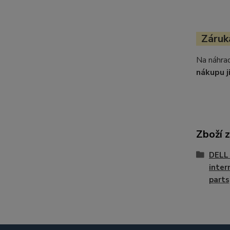
Záruka
Na náhrad
nákupu j
Zboží 
DELL 
inter
parts