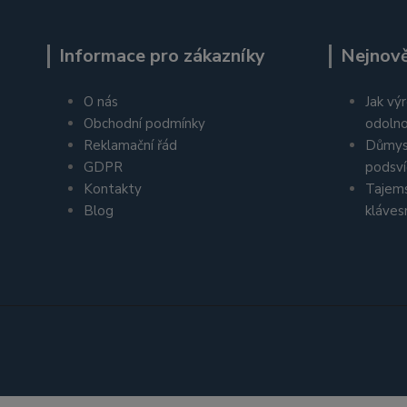
Informace pro zákazníky
Nejnově
O nás
Jak výr
Obchodní podmínky
odolno
Reklamační řád
Důmys
GDPR
podsví
Kontakty
Tajems
Blog
kláves