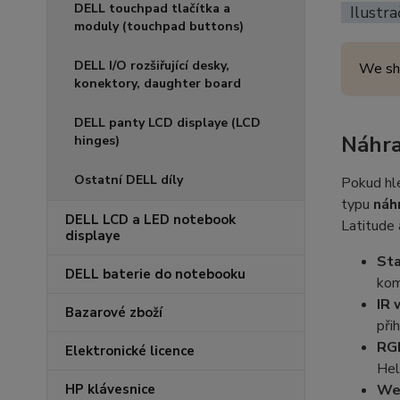
DELL touchpad tlačítka a
Ilustra
moduly (touchpad buttons)
DELL I/O rozšiřující desky,
We sh
konektory, daughter board
DELL panty LCD displaye (LCD
Náhra
hinges)
Ostatní DELL díly
Pokud hl
typu
náh
DELL LCD a LED notebook
Latitude 
displaye
St
DELL baterie do notebooku
kom
IR
Bazarové zboží
při
RG
Elektronické licence
Hel
HP klávesnice
Web