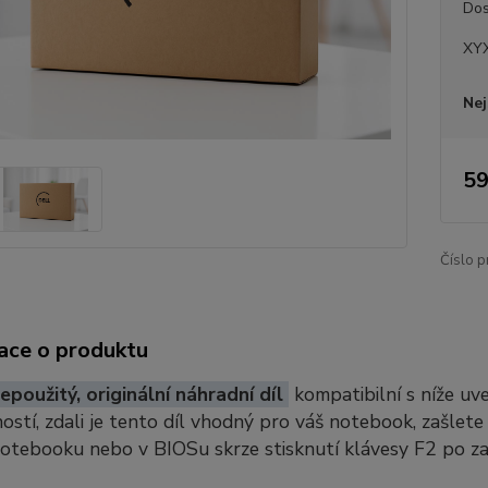
Dos
XYX
Nej
59
Číslo p
ace o produktu
epoužitý, originální náhradní díl
kompatibilní s níže u
stí, zdali je tento díl vhodný pro váš notebook, zašlete
notebooku nebo v BIOSu skrze stisknutí klávesy F2 po z