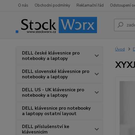
O nás
Obchodní podmínky
Reklamační řád
Odstoupení o
Úvod
D
DELL české klávesnice pro
notebooky a laptopy
XYXJ
DELL slovenské klávesnice pro
notebooky a laptopy
DELL US - UK klávesnice pro
notebooky a laptopy
DELL klávesnice pro notebooky
a laptopy ostatní layout
DELL příslušenství ke
klávesnicím