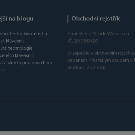
jší na blogu
Obchodní rejstřík
Společnost Stock Worx, s.r.o.
obci testují životnost a
IČ: 29136920
st klávesnic
lná technologie
je zapsána v obchodním rejstřík
cených klávesnic
vedeném Městským soudem v P
tví ukryto pod povrchem
vložka C 202 896
nic