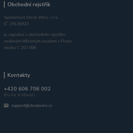
Obchodní rejstřík
Společnost Stock Worx, s.r.o.
IČ: 29136920
je zapsána v obchodním rejstříku
vedeném Městským soudem v Praze,
vložka C 202 896
Kontakty
+420 606 706 002
(Po-Pá, 9-18 hod.)
support@stockworx.cz