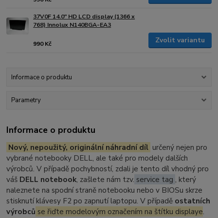
37V0F 14.0" HD LCD display (1366 x
768) Innolux N140BGA-EA3
Zvolit variantu
990 Kč
Informace o produktu
Parametry
Informace o produktu
Nový, nepoužitý, originální náhradní díl
určený nejen pro
vybrané notebooky DELL, ale také pro modely dalších
výrobců. V případě pochybností, zdali je tento díl vhodný pro
váš
DELL notebook
, zašlete nám tzv.
service tag
, který
naleznete na spodní straně notebooku nebo v BIOSu skrze
stisknutí klávesy F2 po zapnutí laptopu. V případě
ostatních
výrobců
se řiďte modelovým označením na štítku displaye
.