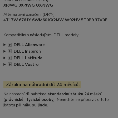
XPJWG 0XPJWG OXPJWG
Alternativní označení (DP/N):
4T17W 6761Y 6WM60 KX2MW W92HV 5T0P9 37V0F
Kompatibilní s následujícími DELL modely:
+
DELL Alienware
+
DELL Inspiron
+
DELL Latitude
+
DELL Vostro
Záruka na náhradní díl 24 měsíců:
Na náhradní díl nabízíme
standardní záruku
24 měsíců
(
právnické i fyzické osoby
). Nenechte se připravit o tuto
jistotu
při nákupu jinde
.