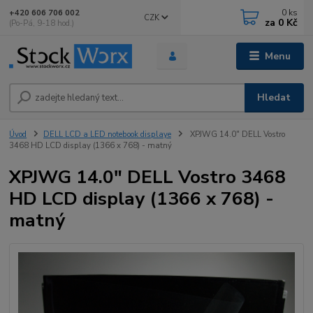
0
ks
+420 606 706 002
CZK
za
0 Kč
(Po-Pá, 9-18 hod.)
Menu
Hledat
Úvod
DELL LCD a LED notebook displaye
XPJWG 14.0" DELL Vostro
3468 HD LCD display (1366 x 768) - matný
XPJWG 14.0" DELL Vostro 3468
HD LCD display (1366 x 768) -
matný