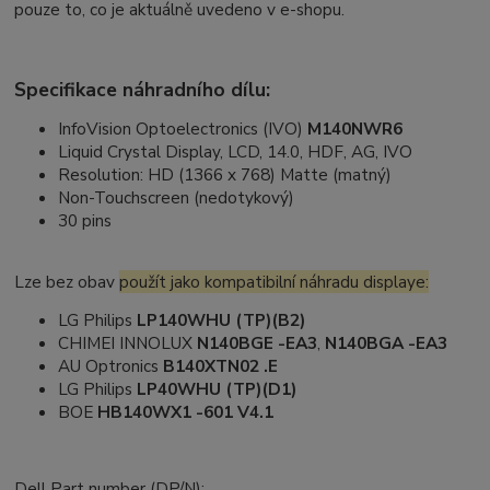
pouze to, co je aktuálně uvedeno v e-shopu.
Specifikace náhradního dílu:
InfoVision Optoelectronics (IVO)
M140NWR6
Liquid Crystal Display, LCD, 14.0, HDF, AG, IVO
Resolution: HD (1366 x 768) Matte (matný)
Non-Touchscreen (nedotykový)
30 pins
Lze bez obav
použít jako kompatibilní náhradu displaye:
LG Philips
LP140WHU (TP)(B2)
CHIMEI INNOLUX
N140BGE -EA3
,
N140BGA -EA3
AU Optronics
B140XTN02 .E
LG Philips
LP40WHU (TP)(D1)
BOE
HB140WX1 -601 V4.1
Dell Part number (DP/N):