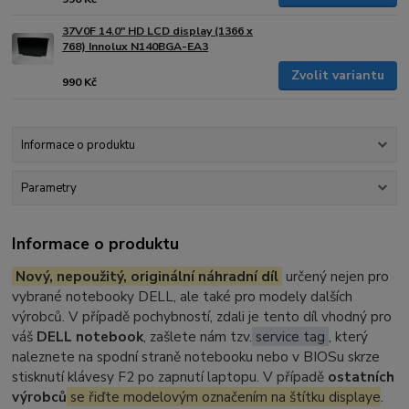
37V0F 14.0" HD LCD display (1366 x
768) Innolux N140BGA-EA3
Zvolit variantu
990 Kč
Informace o produktu
Parametry
Informace o produktu
Nový, nepoužitý, originální náhradní díl
určený nejen pro
vybrané notebooky DELL, ale také pro modely dalších
výrobců. V případě pochybností, zdali je tento díl vhodný pro
váš
DELL notebook
, zašlete nám tzv.
service tag
, který
naleznete na spodní straně notebooku nebo v BIOSu skrze
stisknutí klávesy F2 po zapnutí laptopu. V případě
ostatních
výrobců
se řiďte modelovým označením na štítku displaye
.