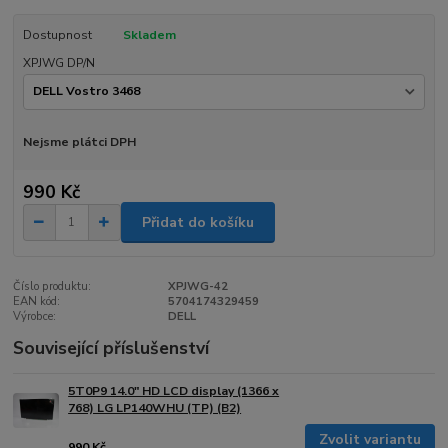
Dostupnost
Skladem
XPJWG DP/N
Nejsme plátci DPH
990 Kč
Přidat do košíku
Číslo produktu:
XPJWG-42
EAN kód:
5704174329459
Výrobce:
DELL
Související příslušenství
5T0P9 14.0" HD LCD display (1366 x
768) LG LP140WHU (TP) (B2)
Zvolit variantu
990 Kč