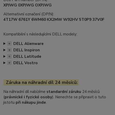
XPJWG 0XPJWG OXPJWG
Alternativní označení (DP/N):
4T17W 6761Y 6WM60 KX2MW W92HV 5T0P9 37V0F
Kompatibilní s následujícími DELL modely:
+
DELL Alienware
+
DELL Inspiron
+
DELL Latitude
+
DELL Vostro
Záruka na náhradní díl 24 měsíců:
Na náhradní díl nabízíme
standardní záruku
24 měsíců
(
právnické i fyzické osoby
). Nenechte se připravit o tuto
jistotu
při nákupu jinde
.