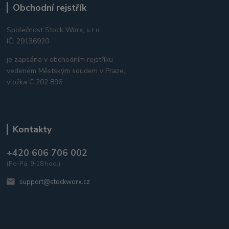
Obchodní rejstřík
Společnost Stock Worx, s.r.o.
IČ: 29136920
je zapsána v obchodním rejstříku
vedeném Městským soudem v Praze,
vložka C 202 896
Kontakty
+420 606 706 002
(Po-Pá, 9-18 hod.)
support@stockworx.cz