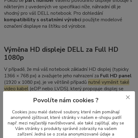
Pokud se
part number
vašeho původního displeje shoduje s
některým z uvedených ve specifikaci níže, náhradní díl je
vhodný pro váš DELL notebook. Pro dohledání
kompatibility s ostatními výrobci
použijte modelové
označení displaye na štítku od výrobce.
Výměna HD displeje DELL za Full HD
1080p
V případě, že má váš notebook základní HD displej (typicky
1366 × 768 px) a zvažujete jeho nahrazení za
Full HD panel
(1920 x 1080 px), je ve většině případů
nutné vyměnit také
video kabel
(eDP nebo LVDS), který propojuje displej se
základní deskou. Displeje s vyšším rozlišením vyžadují kabel
Povolíte nám cookies ?
schopný přenášet větší objem dat.
Naopak při přechodu z Full HD zpět na HD není výměna
Cookies jsou malé datové soubory, které nám pomáhají
anonymně zjišťovat, které stránky v našem e-shopu patří
kabelu nutná – kabely pro vyšší rozlišení podporují i nižší
např. mezi nejčastěji navštěvované, ale také zajišťují, aby se
režimy zobrazení.
Vám stránky s produkty správně zobrazily na vašem
zařízení. Jedná se o zcela anonymizované údaje a