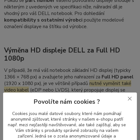
Pokud se
part number
vašeho původního displeje shoduje s
některým z uvedených ve specifikaci níže, náhradní díl je
vhodný pro váš DELL notebook. Pro dohledání
kompatibility s ostatními výrobci
použijte modelové
označení displaye na štítku od výrobce.
Výměna HD displeje DELL za Full HD
1080p
V případě, že má váš notebook základní HD displej (typicky
1366 × 768 px) a zvažujete jeho nahrazení za
Full HD panel
(1920 x 1080 px), je ve většině případů
nutné vyměnit také
video kabel
(eDP nebo LVDS), který propojuje displej se
základní deskou. Displeje s vyšším rozlišením vyžadují kabel
Povolíte nám cookies ?
schopný přenášet větší objem dat.
Naopak při přechodu z Full HD zpět na HD není výměna
Cookies jsou malé datové soubory, které nám pomáhají
anonymně zjišťovat, které stránky v našem e-shopu patří
kabelu nutná – kabely pro vyšší rozlišení podporují i nižší
např. mezi nejčastěji navštěvované, ale také zajišťují, aby se
režimy zobrazení.
Vám stránky s produkty správně zobrazily na vašem
zařízení. Jedná se o zcela anonymizované údaje a