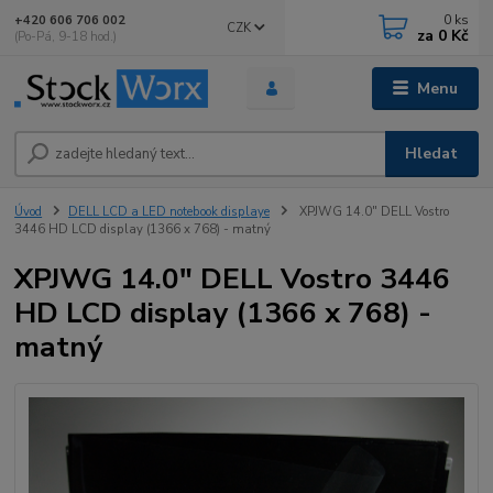
0
ks
+420 606 706 002
CZK
za
0 Kč
(Po-Pá, 9-18 hod.)
Menu
Hledat
Úvod
DELL LCD a LED notebook displaye
XPJWG 14.0" DELL Vostro
3446 HD LCD display (1366 x 768) - matný
XPJWG 14.0" DELL Vostro 3446
HD LCD display (1366 x 768) -
matný