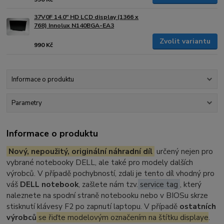
37V0F 14.0" HD LCD display (1366 x
768) Innolux N140BGA-EA3
Zvolit variantu
990 Kč
Informace o produktu
Parametry
Informace o produktu
Nový, nepoužitý, originální náhradní díl
určený nejen pro
vybrané notebooky DELL, ale také pro modely dalších
výrobců. V případě pochybností, zdali je tento díl vhodný pro
váš
DELL notebook
, zašlete nám tzv.
service tag
, který
naleznete na spodní straně notebooku nebo v BIOSu skrze
stisknutí klávesy F2 po zapnutí laptopu. V případě
ostatních
výrobců
se řiďte modelovým označením na štítku displaye
.