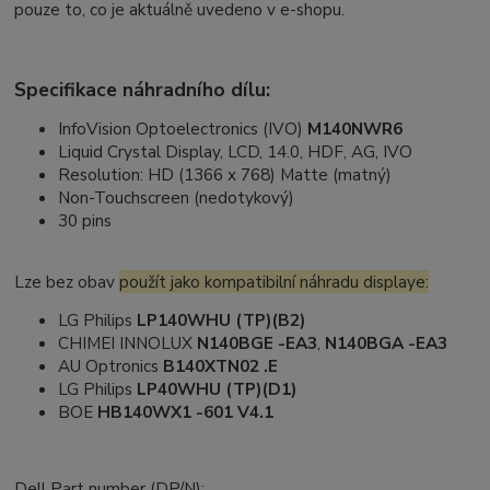
pouze to, co je aktuálně uvedeno v e-shopu.
Specifikace náhradního dílu:
InfoVision Optoelectronics (IVO)
M140NWR6
Liquid Crystal Display, LCD, 14.0, HDF, AG, IVO
Resolution: HD (1366 x 768) Matte (matný)
Non-Touchscreen (nedotykový)
30 pins
Lze bez obav
použít jako kompatibilní náhradu displaye:
LG Philips
LP140WHU (TP)(B2)
CHIMEI INNOLUX
N140BGE -EA3
,
N140BGA -EA3
AU Optronics
B140XTN02 .E
LG Philips
LP40WHU (TP)(D1)
BOE
HB140WX1 -601 V4.1
Dell Part number (DP/N):