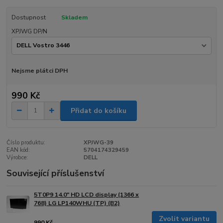
Dostupnost
Skladem
XPJWG DP/N
Nejsme plátci DPH
990 Kč
Přidat do košíku
Číslo produktu:
XPJWG-39
EAN kód:
5704174329459
Výrobce:
DELL
Související příslušenství
5T0P9 14.0" HD LCD display (1366 x
768) LG LP140WHU (TP) (B2)
Zvolit variantu
990 Kč