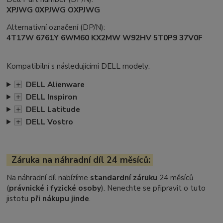
XPJWG 0XPJWG OXPJWG
Alternativní označení (DP/N):
4T17W 6761Y 6WM60 KX2MW W92HV 5T0P9 37V0F
Kompatibilní s následujícími DELL modely:
+
DELL Alienware
+
DELL Inspiron
+
DELL Latitude
+
DELL Vostro
Záruka na náhradní díl 24 měsíců:
Na náhradní díl nabízíme
standardní záruku
24 měsíců
(
právnické i fyzické osoby
). Nenechte se připravit o tuto
jistotu
při nákupu jinde
.