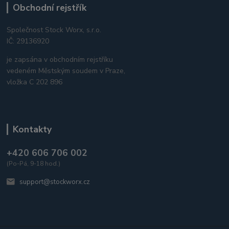
Obchodní rejstřík
Společnost Stock Worx, s.r.o.
IČ: 29136920
je zapsána v obchodním rejstříku
vedeném Městským soudem v Praze,
vložka C 202 896
Kontakty
+420 606 706 002
(Po-Pá, 9-18 hod.)
support@stockworx.cz