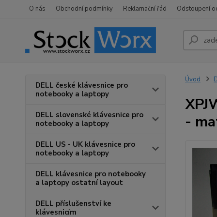
O nás
Obchodní podmínky
Reklamační řád
Odstoupení o
Úvod
D
DELL české klávesnice pro
notebooky a laptopy
XPJW
DELL slovenské klávesnice pro
- ma
notebooky a laptopy
DELL US - UK klávesnice pro
notebooky a laptopy
DELL klávesnice pro notebooky
a laptopy ostatní layout
DELL příslušenství ke
klávesnicím