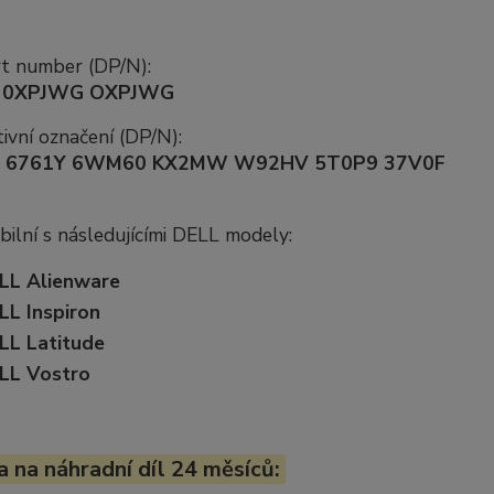
rt number (DP/N):
 0XPJWG OXPJWG
ivní označení (DP/N):
 6761Y 6WM60 KX2MW W92HV 5T0P9 37V0F
ilní s následujícími DELL modely:
LL Alienware
LL Inspiron
LL Latitude
LL Vostro
 na náhradní díl 24 měsíců: