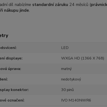
adní díl nabízíme
standardní záruku
24 měsíců (
právnick
ři nákupu jinde
.
etry
dsvícení
LED
ení displaye
WXGA HD (1366 X 768)
hová úprava
matný
dení
nedotykový
splay konektor
30 pinů
ové označení
IVO M140NWR6