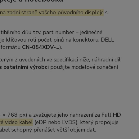
na zadní straně vašeho původního displeje
s
ibilního dílu tzv.
part number
– jedinečné
je klíčovou roli počet pinů na konektoru, DELL
e formátu
CN-054XDV-...
).
rým z uvedených ve specifikaci níže, náhradní díl
s ostatními výrobci
použijte modelové označení
6 × 768 px) a zvažujete jeho nahrazení za
Full HD
é video kabel
(eDP nebo LVDS), který propojuje
 kabel schopný přenášet větší objem dat.