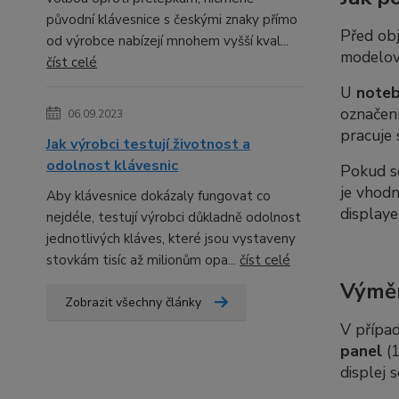
původní klávesnice s českými znaky přímo
Před ob
od výrobce nabízejí mnohem vyšší kval...
modelov
číst celé
U
note
označení
06.09.2023
pracuje 
Jak výrobci testují životnost a
odolnost klávesnic
Pokud 
je vhod
Aby klávesnice dokázaly fungovat co
displaye
nejdéle, testují výrobci důkladně odolnost
jednotlivých kláves, které jsou vystaveny
stovkám tisíc až milionům opa...
číst celé
Výměn
Zobrazit všechny články
V případ
panel
(1
displej 