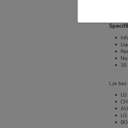
pouze to
Specifi
Inf
Liq
Res
No
30 
Lze bez
LG 
CH
AU
LG 
B