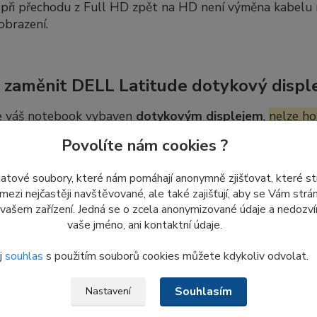
ři přechodu z Full HD zpět na HD není výměna kabelu nut
obrazení.
 zaměnit DELL Latitude dotykový disple
e váš notebook vybaven
dotykovým displejem
,
nelze ho
 i naopak. Výměna by si vyžádala úpravy dalších částí not
Povolíte nám cookies ?
 často i panty. Z tohoto důvodu výměna dotykového a n
úprav.
datové soubory, které nám pomáhají anonymně zjišťovat, které s
 mezi nejčastěji navštěvované, ale také zajišťují, aby se Vám str
 vašem zařízení. Jedná se o zcela anonymizované údaje a nedozvím
vaše jméno, ani kontaktní údaje.
dej nových LCD displejů ze skladu
j
souhlas
s použitím souborů cookies můžete kdykoliv odvolat.
me
poslední kusy nepoužitých displejů
ze skladových záso
 znovu objednat ani naskladnit.
Souhlasím
Nastavení
o důvodu nám
prosím nezasílejte dotazy a žádosti týkajíc