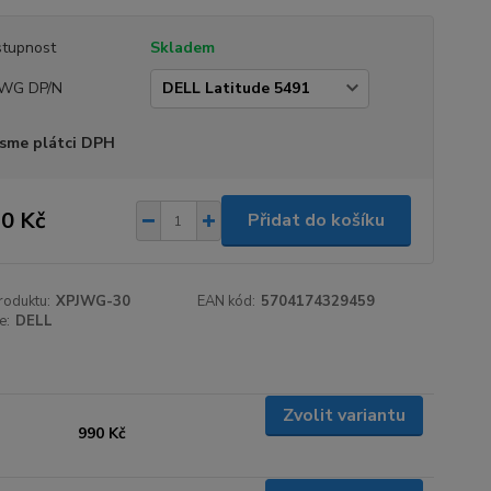
tupnost
Skladem
JWG DP/N
sme plátci DPH
0 Kč
Přidat do košíku
roduktu:
XPJWG-30
EAN kód:
5704174329459
e:
DELL
Zvolit variantu
990 Kč