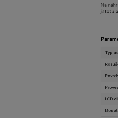
Na náhr
jistotu
p
Param
Typ po
Rozliš
Povrc
Prove
LCD di
Model