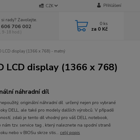
Přihlášení
CZK
 si rady? Zavolejte.
0
ks
 606 706 002
za
0 Kč
, 9-18 hod.)
 LCD display (1366 x 768) - matný
 LCD display (1366 x 768)
nální náhradní díl
nepoužitý, originální náhradní díl určený nejen pro vybrané
oky DELL, ale také pro modely dalších výrobců. V případě
ností, zdali je tento díl vhodný pro váš DELL notebook,
e nám tzv. service tag , který naleznete na spodní straně
oku nebo v BIOSu skrze stis...
celý popis