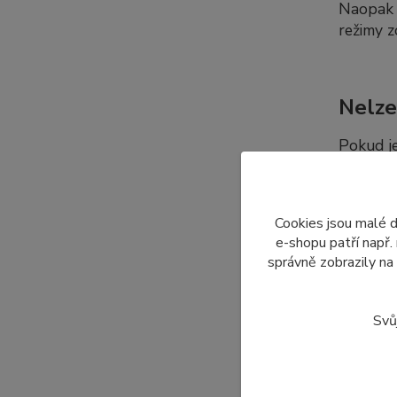
Naopak p
režimy z
Nelze
Pokud j
platí to
kabel a
dalších 
Cookies jsou malé 
e-shopu patří např.
správně zobrazily na
Dopro
Svů
Nabízí
displeje
Z tohot