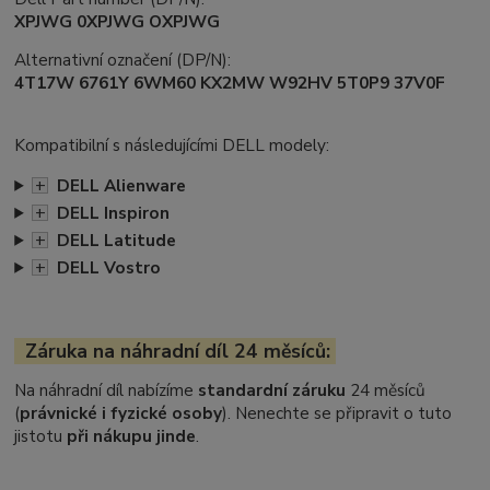
XPJWG 0XPJWG OXPJWG
Alternativní označení (DP/N):
4T17W 6761Y 6WM60 KX2MW W92HV 5T0P9 37V0F
Kompatibilní s následujícími DELL modely:
+
DELL Alienware
+
DELL Inspiron
+
DELL Latitude
+
DELL Vostro
Záruka na náhradní díl 24 měsíců:
Na náhradní díl nabízíme
standardní záruku
24 měsíců
(
právnické i fyzické osoby
). Nenechte se připravit o tuto
jistotu
při nákupu jinde
.