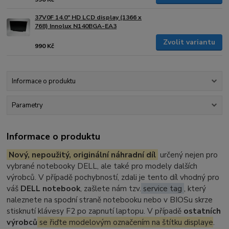
37V0F 14.0" HD LCD display (1366 x
768) Innolux N140BGA-EA3
Zvolit variantu
990 Kč
Informace o produktu
Parametry
Informace o produktu
Nový, nepoužitý, originální náhradní díl
určený nejen pro
vybrané notebooky DELL, ale také pro modely dalších
výrobců. V případě pochybností, zdali je tento díl vhodný pro
váš
DELL notebook
, zašlete nám tzv.
service tag
, který
naleznete na spodní straně notebooku nebo v BIOSu skrze
stisknutí klávesy F2 po zapnutí laptopu. V případě
ostatních
výrobců
se řiďte modelovým označením na štítku displaye
.