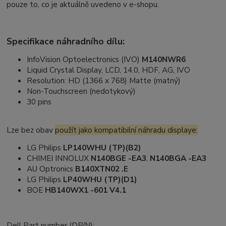
pouze to, co je aktuálně uvedeno v e-shopu.
Specifikace náhradního dílu:
InfoVision Optoelectronics (IVO)
M140NWR6
Liquid Crystal Display, LCD, 14.0, HDF, AG, IVO
Resolution: HD (1366 x 768) Matte (matný)
Non-Touchscreen (nedotykový)
30 pins
Lze bez obav
použít jako kompatibilní náhradu displaye:
LG Philips
LP140WHU (TP)(B2)
CHIMEI INNOLUX
N140BGE -EA3
,
N140BGA -EA3
AU Optronics
B140XTN02 .E
LG Philips
LP40WHU (TP)(D1)
BOE
HB140WX1 -601 V4.1
Dell Part number (DP/N):