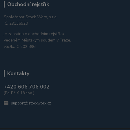
Obchodní rejstřík
Společnost Stock Worx, s.r.o.
IČ: 29136920
je zapsána v obchodním rejstříku
vedeném Městským soudem v Praze,
vložka C 202 896
Kontakty
+420 606 706 002
(Po-Pá, 9-18 hod.)
support@stockworx.cz