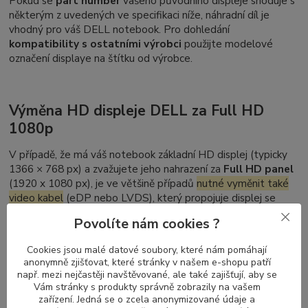
Pokud se
part number
vašeho původního displeje shoduje s
některým z uvedených ve specifikaci níže, náhradní díl je
vhodný pro váš DELL notebook. Pro dohledání
kompatibility s ostatními výrobci
použijte modelové
označení displaye na štítku od výrobce.
Výměna HD displeje DELL za Full HD
1080p
V případě, že má váš notebook základní HD displej (typicky
1366 × 768 px) a zvažujete jeho nahrazení za
Full HD panel
(1920 x 1080 px), je ve většině případů
nutné vyměnit také
video kabel
(eDP nebo LVDS), který propojuje displej se
základní deskou. Displeje s vyšším rozlišením vyžadují kabel
Povolíte nám cookies ?
schopný přenášet větší objem dat.
Naopak při přechodu z Full HD zpět na HD není výměna
Cookies jsou malé datové soubory, které nám pomáhají
anonymně zjišťovat, které stránky v našem e-shopu patří
kabelu nutná – kabely pro vyšší rozlišení podporují i nižší
např. mezi nejčastěji navštěvované, ale také zajišťují, aby se
režimy zobrazení.
Vám stránky s produkty správně zobrazily na vašem
zařízení. Jedná se o zcela anonymizované údaje a