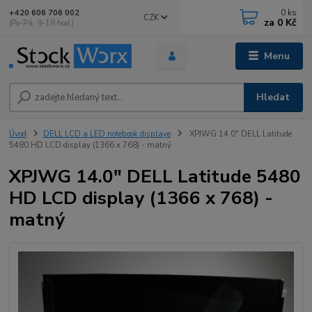
0
ks
+420 606 706 002
CZK
za
0 Kč
(Po-Pá, 9-18 hod.)
Menu
Hledat
Úvod
DELL LCD a LED notebook displaye
XPJWG 14.0" DELL Latitude
5480 HD LCD display (1366 x 768) - matný
XPJWG 14.0" DELL Latitude 5480
HD LCD display (1366 x 768) -
matný