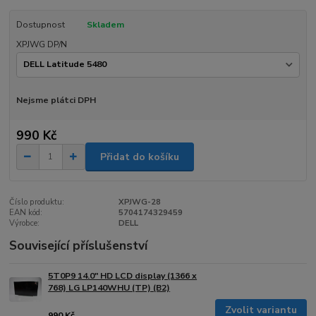
Dostupnost
Skladem
XPJWG DP/N
Nejsme plátci DPH
990 Kč
Přidat do košíku
Číslo produktu:
XPJWG-28
EAN kód:
5704174329459
Výrobce:
DELL
Související příslušenství
5T0P9 14.0" HD LCD display (1366 x
768) LG LP140WHU (TP) (B2)
Zvolit variantu
990 Kč