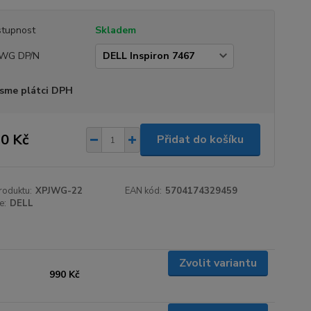
tupnost
Skladem
JWG DP/N
sme plátci DPH
0 Kč
Přidat do košíku
roduktu:
XPJWG-22
EAN kód:
5704174329459
e:
DELL
Zvolit variantu
990 Kč