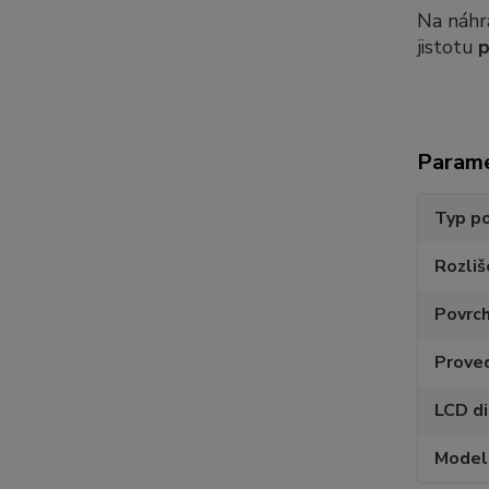
Na náhr
jistotu
p
Param
Typ po
Rozliš
Povrc
Prove
LCD di
Model