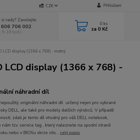
Přihlášení
CZK
 si rady? Zavolejte.
0
ks
 606 706 002
za
0 Kč
, 9-18 hod.)
 LCD display (1366 x 768) - matný
LCD display (1366 x 768) -
nální náhradní díl
nepoužitý, originální náhradní díl určený nejen pro vybrané
oky DELL, ale také pro modely dalších výrobců. V případě
ností, zdali je tento díl vhodný pro váš DELL notebook,
e nám tzv. service tag , který naleznete na spodní straně
oku nebo v BIOSu skrze stis...
celý popis