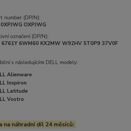
rt number (DP/N):
 0XPJWG OXPJWG
ivní označení (DP/N):
 6761Y 6WM60 KX2MW W92HV 5T0P9 37V0F
ilní s následujícími DELL modely:
LL Alienware
LL Inspiron
LL Latitude
LL Vostro
 na náhradní díl 24 měsíců: