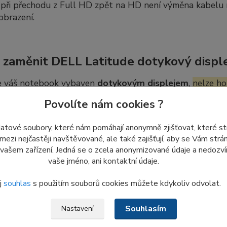
ři přechodu z Full HD zpět na HD není výměna kabelu nut
obrazení.
 zaměnit DELL Latitude dotykový disple
e váš notebook vybaven
dotykovým displejem
,
nelze ho
 i naopak. Výměna by si vyžádala úpravy dalších částí not
Povolíte nám cookies ?
 často i panty. Z tohoto důvodu výměna dotykového a n
úprav.
datové soubory, které nám pomáhají anonymně zjišťovat, které s
 mezi nejčastěji navštěvované, ale také zajišťují, aby se Vám str
 vašem zařízení. Jedná se o zcela anonymizované údaje a nedozvím
vaše jméno, ani kontaktní údaje.
dej nových LCD displejů ze skladu
j
souhlas
s použitím souborů cookies můžete kdykoliv odvolat.
me
poslední kusy nepoužitých displejů
ze skladových záso
 znovu objednat ani naskladnit.
Souhlasím
Nastavení
o důvodu nám
prosím nezasílejte dotazy a žádosti týkajíc