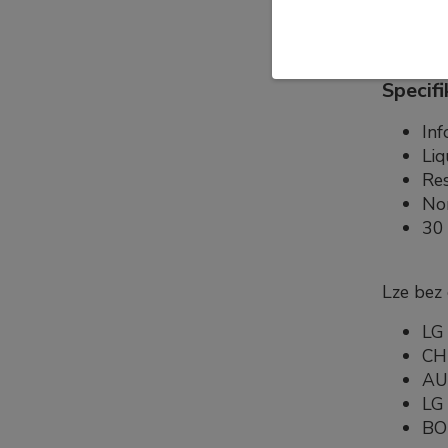
pouze to
Specifi
Inf
Liq
Res
No
30 
Lze bez
LG 
CH
AU
LG 
B