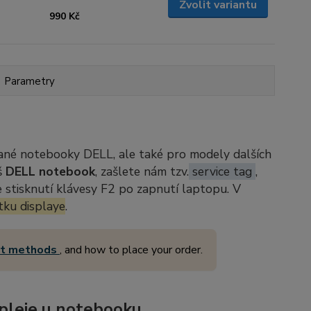
Zvolit variantu
990 Kč
Parametry
ané notebooky DELL, ale také pro modely dalších
š
DELL notebook
, zašlete nám tzv.
service tag
,
stisknutí klávesy F2 po zapnutí laptopu. V
tku displaye
.
nt methods
, and how to place your order.
pleje u notebooku