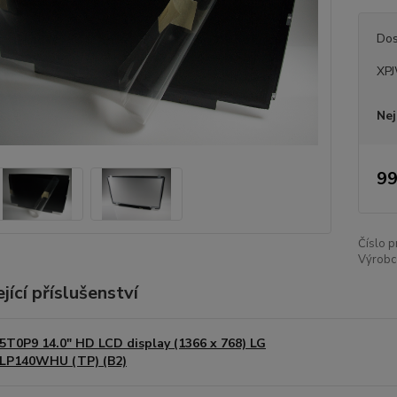
Dos
XP
Nej
99
Číslo p
Výrobc
jící příslušenství
5T0P9 14.0" HD LCD display (1366 x 768) LG
LP140WHU (TP) (B2)