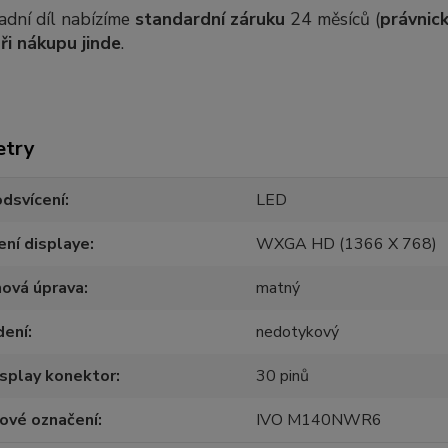
adní díl nabízíme
standardní záruku
24 měsíců (
právnick
ři nákupu jinde
.
etry
dsvícení
LED
ení displaye
WXGA HD (1366 X 768)
hová úprava
matný
dení
nedotykový
splay konektor
30 pinů
ové označení
IVO M140NWR6