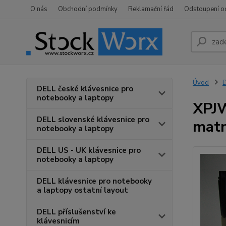
O nás
Obchodní podmínky
Reklamační řád
Odstoupení o
Úvod
D
DELL české klávesnice pro
notebooky a laptopy
XPJW
DELL slovenské klávesnice pro
mat
notebooky a laptopy
DELL US - UK klávesnice pro
notebooky a laptopy
DELL klávesnice pro notebooky
a laptopy ostatní layout
DELL příslušenství ke
klávesnicím