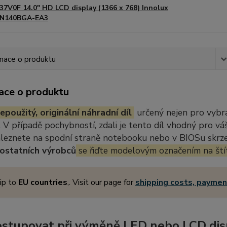
37V0F 14.0" HD LCD display (1366 x 768) Innolux
N140BGA-EA3
mace o produktu
ace o produktu
epoužitý, originální náhradní díl
určený nejen pro vybr
 V případě pochybností, zdali je tento díl vhodný pro vá
aleznete na spodní straně notebooku nebo v BIOSu skrze 
ostatních výrobců
se řiďte modelovým označením na ští
ip to
EU countries
,. Visit our page for
shipping costs, payme
ostupovat při výměně LED nebo LCD dis