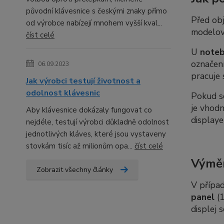
původní klávesnice s českými znaky přímo
Před ob
od výrobce nabízejí mnohem vyšší kval...
modelov
číst celé
U
note
označení
06.09.2023
pracuje 
Jak výrobci testují životnost a
odolnost klávesnic
Pokud 
je vhod
Aby klávesnice dokázaly fungovat co
displaye
nejdéle, testují výrobci důkladně odolnost
jednotlivých kláves, které jsou vystaveny
stovkám tisíc až milionům opa...
číst celé
Výměn
Zobrazit všechny články
V případ
panel
(1
displej 