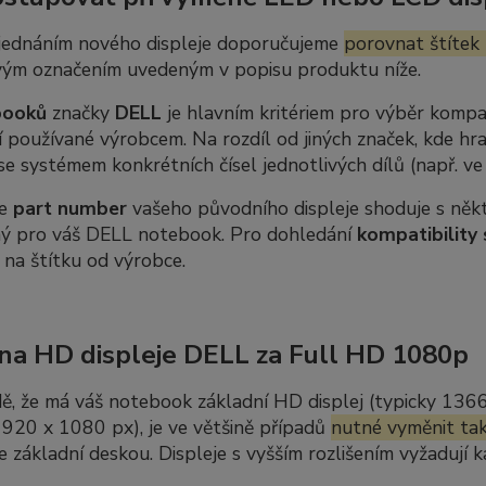
jednáním nového displeje doporučujeme
porovnat štítek 
ým označením uvedeným v popisu produktu níže.
booků
značky
DELL
je hlavním kritériem pro výběr kompat
 používané výrobcem. Na rozdíl od jiných značek, kde hra
se systémem konkrétních čísel jednotlivých dílů (např. v
se
part number
vašeho původního displeje shoduje s někte
ný pro váš DELL notebook. Pro dohledání
kompatibility 
 na štítku od výrobce.
a HD displeje DELL za Full HD 1080p
ě, že má váš notebook základní HD displej (typicky 136
920 x 1080 px), je ve většině případů
nutné vyměnit tak
se základní deskou. Displeje s vyšším rozlišením vyžadují