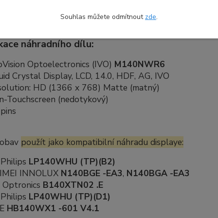
, co je aktuálně uvedeno v e-shopu.
Souhlas můžete odmítnout
zde
.
kace náhradního dílu:
oVision Optoelectronics (IVO)
M140NWR6
uid Crystal Display, LCD, 14.0, HDF, AG, IVO
olution: HD (1366 x 768) Matte (matný)
n-Touchscreen (nedotykový)
pins
 obav
použít jako kompatibilní náhradu displaye:
Philips
LP140WHU (TP)(B2)
IMEI INNOLUX
N140BGE -EA3
,
N140BGA -EA3
 Optronics
B140XTN02 .E
Philips
LP40WHU (TP)(D1)
OE
HB140WX1 -601 V4.1