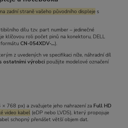
na zadní straně vašeho původního displeje
s
ibilního dílu tzv.
part number
– jedinečné
je klíčovou roli počet pinů na konektoru, DELL
e formátu
CN-054XDV-...
).
rým z uvedených ve specifikaci níže, náhradní díl
s ostatními výrobci
použijte modelové označení
6 × 768 px) a zvažujete jeho nahrazení za
Full HD
é video kabel
(eDP nebo LVDS), který propojuje
 kabel schopný přenášet větší objem dat.