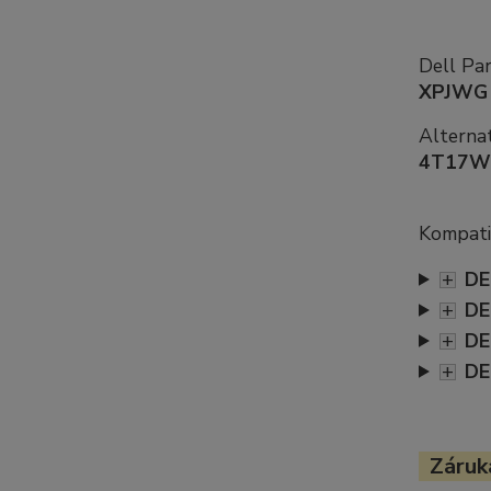
Dell Pa
XPJWG
Alternat
4T17W
Kompatib
+
DE
+
DE
+
DE
+
DE
Záruka