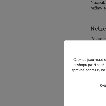
Naopak p
režimy z
Nelze
Pokud j
platí to
kabel a
dalších 
Cookies jsou malé 
e-shopu patří např.
správně zobrazily na
Dopro
Svů
Nabízí
displeje
Z tohot