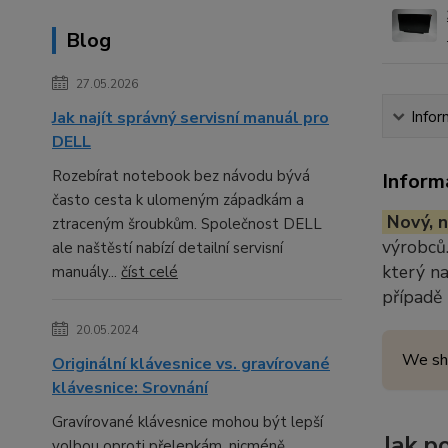
Blog
27.05.2026
Jak najít správný servisní manuál pro
Infor
DELL
Rozebírat notebook bez návodu bývá
Inform
často cesta k ulomeným západkám a
Nový, n
ztraceným šroubkům. Společnost DELL
výrobců.
ale naštěstí nabízí detailní servisní
který n
manuály...
číst celé
případě
20.05.2024
We sh
Originální klávesnice vs. gravírované
klávesnice: Srovnání
Gravírované klávesnice mohou být lepší
Jak p
volbou oproti přelepkám, nicméně