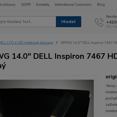
d smlouvy
GDPR
Kontakty
International Customers
Blog
Nevíte
Hledat
+420
(Po-Pá
ELL LCD a LED notebook displaye
XPJWG 14.0" DELL Inspiron 7467 HD
G 14.0" DELL Inspiron 7467 HD 
ný
origi
Nový, 
notebo
pochyb
zašlet
notebo