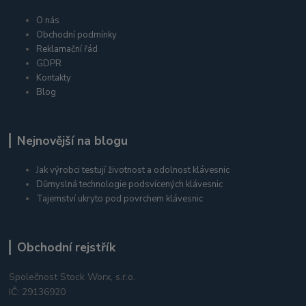
O nás
Obchodní podmínky
Reklamační řád
GDPR
Kontakty
Blog
Nejnovější na blogu
Jak výrobci testují životnost a odolnost klávesnic
Důmyslná technologie podsvícených klávesnic
Tajemství ukryto pod povrchem klávesnic
Obchodní rejstřík
Společnost Stock Worx, s.r.o.
IČ: 29136920