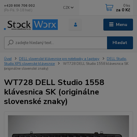
0
ks
+420 606 706 002
CZK
za
0 Kč
(Po-Pá, 9-18 hod.)
Menu
Hledat
Úvod
DELL slovenské klávesnice pro notebooky a laptopy
DELL Studio,
Studio XPS slovenské klávesnice
WT728 DELL Studio 1558 klávesnica SK
(originálne slovenské znaky)
WT728 DELL Studio 1558
klávesnica SK (originálne
slovenské znaky)