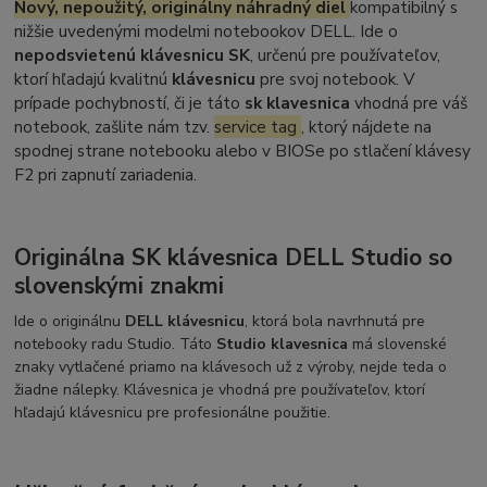
Nový, nepoužitý, originálny náhradný diel
kompatibilný s
nižšie uvedenými modelmi notebookov DELL. Ide o
nepodsvietenú klávesnicu SK
, určenú pre používateľov,
ktorí hľadajú kvalitnú
klávesnicu
pre svoj notebook. V
prípade pochybností, či je táto
sk klavesnica
vhodná pre váš
notebook, zašlite nám tzv.
service tag
, ktorý nájdete na
spodnej strane notebooku alebo v BIOSe po stlačení klávesy
F2 pri zapnutí zariadenia.
Originálna SK klávesnica DELL Studio so
slovenskými znakmi
Ide o originálnu
DELL klávesnicu
, ktorá bola navrhnutá pre
notebooky radu Studio. Táto
Studio klavesnica
má slovenské
znaky vytlačené priamo na klávesoch už z výroby, nejde teda o
žiadne nálepky. Klávesnica je vhodná pre používateľov, ktorí
hľadajú klávesnicu pre profesionálne použitie.