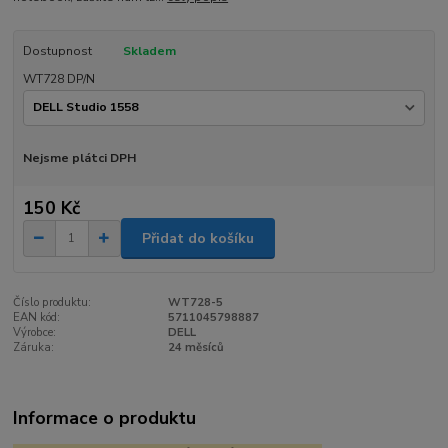
Dostupnost
Skladem
WT728 DP/N
Nejsme plátci DPH
150 Kč
Přidat do košíku
Číslo produktu:
WT728-5
EAN kód:
5711045798887
Výrobce:
DELL
Záruka:
24 měsíců
Informace o produktu