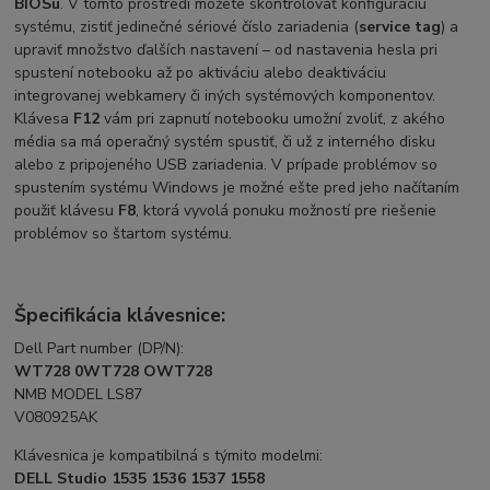
BIOSu
. V tomto prostredí môžete skontrolovať konfiguráciu
systému, zistiť jedinečné sériové číslo zariadenia (
service tag
) a
upraviť množstvo ďalších nastavení – od nastavenia hesla pri
spustení notebooku až po aktiváciu alebo deaktiváciu
integrovanej webkamery či iných systémových komponentov.
Klávesa
F12
vám pri zapnutí notebooku umožní zvoliť, z akého
média sa má operačný systém spustiť, či už z interného disku
alebo z pripojeného USB zariadenia. V prípade problémov so
spustením systému Windows je možné ešte pred jeho načítaním
použiť klávesu
F8
, ktorá vyvolá ponuku možností pre riešenie
problémov so štartom systému.
Špecifikácia klávesnice:
Dell Part number (DP/N):
WT728 0WT728 OWT728
NMB MODEL LS87
V080925AK
Klávesnica je kompatibilná s týmito modelmi:
DELL Studio 1535 1536 1537 1558