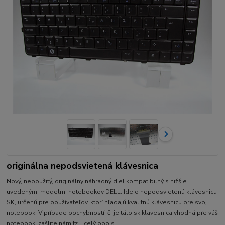
originálna nepodsvietená klávesnica
Nový, nepoužitý, originálny náhradný diel kompatibilný s nižšie
uvedenými modelmi notebookov DELL. Ide o nepodsvietenú klávesnicu
SK, určenú pre používateľov, ktorí hľadajú kvalitnú klávesnicu pre svoj
notebook. V prípade pochybností, či je táto sk klavesnica vhodná pre váš
notebook, zašlite nám tz...
celý popis