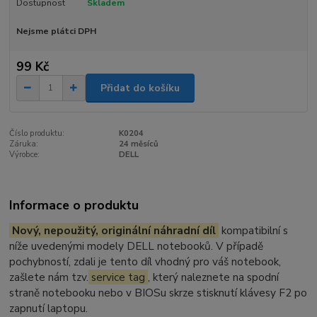
Dostupnost
Skladem
Nejsme plátci DPH
99 Kč
Přidat do košíku
Číslo produktu:
K0204
Záruka:
24 měsíců
Výrobce:
DELL
Informace o produktu
Nový, nepoužitý, originální náhradní díl
kompatibilní s
níže uvedenými modely DELL notebooků. V případě
pochybností, zdali je tento díl vhodný pro váš notebook,
zašlete nám tzv.
service tag
, který naleznete na spodní
straně notebooku nebo v BIOSu skrze stisknutí klávesy F2 po
zapnutí laptopu.