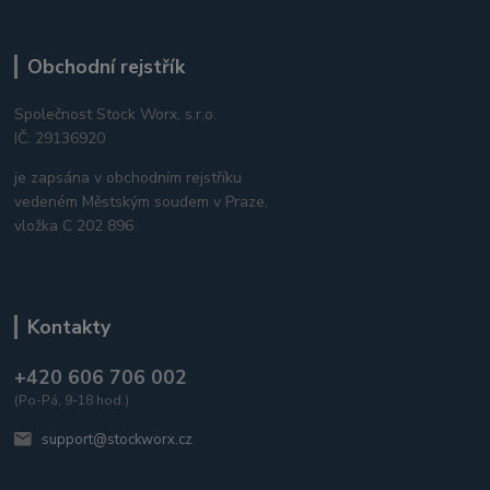
Obchodní rejstřík
Společnost Stock Worx, s.r.o.
IČ: 29136920
je zapsána v obchodním rejstříku
vedeném Městským soudem v Praze,
vložka C 202 896
Kontakty
+420 606 706 002
(Po-Pá, 9-18 hod.)
support@stockworx.cz