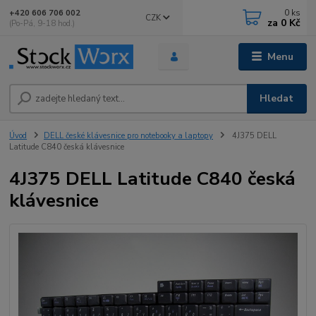
0
ks
+420 606 706 002
CZK
za
0 Kč
(Po-Pá, 9-18 hod.)
Menu
Hledat
Úvod
DELL české klávesnice pro notebooky a laptopy
4J375 DELL
Latitude C840 česká klávesnice
4J375 DELL Latitude C840 česká
klávesnice