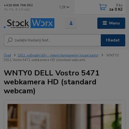
0
ks
+420 606 706 002
CZK
za
0 Kč
(Po-Pá, 9-18 hod.)
Menu
Hledat
Úvod
DELL náhradní díly - interní komponenty (spare parts)
WNTY0
DELL Vostro 5471 webkamera HD (standard webcam)
WNTY0 DELL Vostro 5471
webkamera HD (standard
webcam)