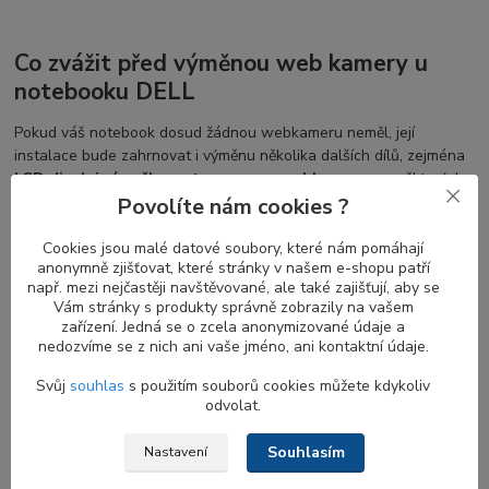
Co zvážit před výměnou web kamery u
notebooku DELL
Pokud váš notebook dosud žádnou webkameru neměl, její
instalace bude zahrnovat i výměnu několika dalších dílů, zejména
LCD displej rámečku s otvorem pro webkameru
a v některých
případech také výměnu
LVDS flex display kabelu
nebo
EDP
Povolíte nám cookies ?
kabelu
s konektorem pro připojení k webkameře.
Cookies jsou malé datové soubory, které nám pomáhají
Vaše kamera však nemusí být poškozena a může být užitečné
anonymně zjišťovat, které stránky v našem e-shopu patří
zkusit následující kroky pro obnovu její funkčnosti bez nutnosti
např. mezi nejčastěji navštěvované, ale také zajišťují, aby se
Vám stránky s produkty správně zobrazily na vašem
pořizovat nový náhradní díl.
zařízení. Jedná se o zcela anonymizované údaje a
nedozvíme se z nich ani vaše jméno, ani kontaktní údaje.
Svůj
souhlas
s použitím souborů cookies můžete kdykoliv
Jak zjistit, zda moje notebook webkamera
odvolat.
funguje?
Souhlasím
Nastavení
Pokud jste nedávno aktualizovali Windows 10
, může být nutné
povolit aplikacím přístup k vaší kameře. V novějších verzích