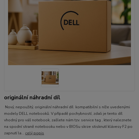
originální náhradní díl
Nový, nepoužitý, originální náhradní díl kompatibilní s níže uvedenými
modely DELL notebooků. V případě pochybností, zdali je tento díl
vhodný pro váš notebook, zašlete nám tzv. service tag , který naleznete
na spodní straně notebooku nebo v BIOSu skrze stisknutí klávesy F2 po
zapnutí la...
celý popis