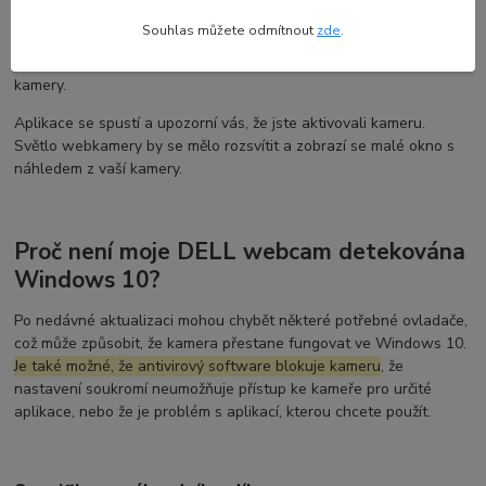
Windows 10 některé aplikace nemají přístup k kameře ve
Souhlas můžete odmítnout
zde
.
výchozím nastavení. Pro udělení přístupu vyberte
Start >
Nastavení > Soukromí > Kamera
a povolte zařízení použití
kamery.
Aplikace se spustí a upozorní vás, že jste aktivovali kameru.
Světlo webkamery by se mělo rozsvítit a zobrazí se malé okno s
náhledem z vaší kamery.
Proč není moje DELL webcam detekována
Windows 10?
Po nedávné aktualizaci mohou chybět některé potřebné ovladače,
což může způsobit, že kamera přestane fungovat ve Windows 10.
Je také možné, že antivirový software blokuje kameru
, že
nastavení soukromí neumožňuje přístup ke kameře pro určité
aplikace, nebo že je problém s aplikací, kterou chcete použít.