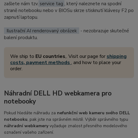
zašlete nám tzv.
service tag
, který naleznete na spodní
straně notebooku nebo v BIOSu skrze stisknutí klávesy F2 po
zapnutí laptopu.
Ilustrační AI renderovaný obrázek
- nezobrazuje skutečné
balení produktu.
We ship to
EU countries
,. Visit our page for
shipping
costs, payment methods
, and how to place your
order.
Náhradní DELL HD webkamera pro
notebooky
Pokud hledáte náhradu za
nefunkční web kameru svého DELL
notebooku
, pak jste na správném místě. Výběr správného typu
náhradní webkamery
vyžaduje znalost přesného modelového
označení vašeho zařízení.