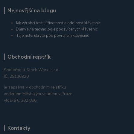
Nejnovější na blogu
Jak výrobci testují životnost a odolnost klávesnic
Důmyslná technologie podsvícených klávesnic
Tajemství ukryto pod povrchem klávesnic
Obchodní rejstřík
Společnost Stock Worx, s.r.o.
IČ: 29136920
je zapsána v obchodním rejstříku
vedeném Městským soudem v Praze,
vložka C 202 896
Kontakty