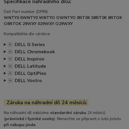
Specifikace náhradního dílu:
Dell Part number (DP/N):
WNTY0 0WNTY0 WNTYO OWNTYO 8RT0K 08RT0K 8RTOK
O8RTOK 29WXY 029WXY O29WXY
Kompatibilita dle výrobce:
DELL G Series
+
DELL Chromebook
+
DELL Inspiron
+
DELL Latitude
+
DELL OptiPlex
+
DELL Vostro
+
Záruka na náhradní díl 24 měsíců:
Na náhradní díl nabízíme
standardní záruku
24 měsíců
(
právnické i fyzické osoby
). Nenechte se připravit o tuto jistotu
při nákupu jinde
.