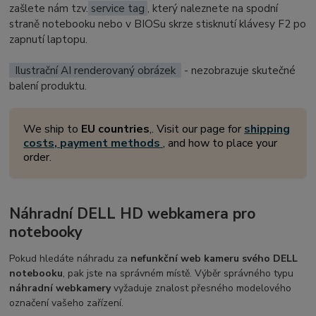
zašlete nám tzv.
service tag
, který naleznete na spodní
straně notebooku nebo v BIOSu skrze stisknutí klávesy F2 po
zapnutí laptopu.
Ilustrační AI renderovaný obrázek
- nezobrazuje skutečné
balení produktu.
We ship to
EU countries
,. Visit our page for
shipping
costs, payment methods
, and how to place your
order.
Náhradní DELL HD webkamera pro
notebooky
Pokud hledáte náhradu za
nefunkční web kameru svého DELL
notebooku
, pak jste na správném místě. Výběr správného typu
náhradní webkamery
vyžaduje znalost přesného modelového
označení vašeho zařízení.