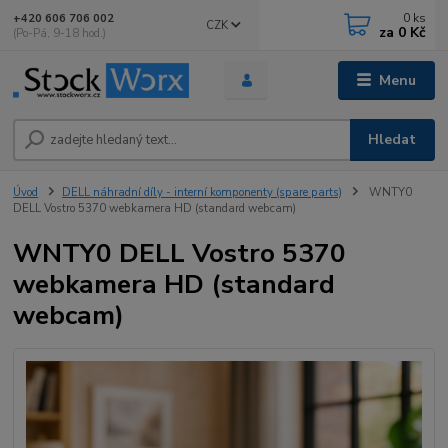
0
ks
+420 606 706 002
CZK
za
0 Kč
(Po-Pá, 9-18 hod.)
Menu
Hledat
Úvod
DELL náhradní díly - interní komponenty (spare parts)
WNTY0
DELL Vostro 5370 webkamera HD (standard webcam)
WNTY0 DELL Vostro 5370
webkamera HD (standard
webcam)