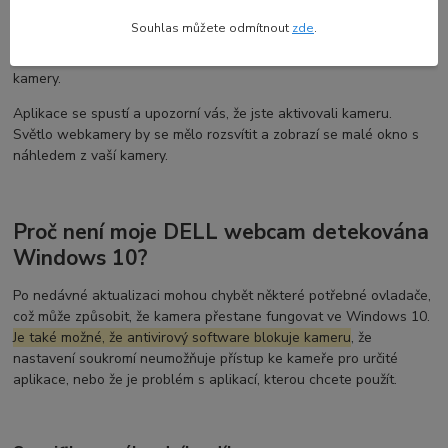
Windows 10 některé aplikace nemají přístup k kameře ve
Souhlas můžete odmítnout
zde
.
výchozím nastavení. Pro udělení přístupu vyberte
Start >
Nastavení > Soukromí > Kamera
a povolte zařízení použití
kamery.
Aplikace se spustí a upozorní vás, že jste aktivovali kameru.
Světlo webkamery by se mělo rozsvítit a zobrazí se malé okno s
náhledem z vaší kamery.
Proč není moje DELL webcam detekována
Windows 10?
Po nedávné aktualizaci mohou chybět některé potřebné ovladače,
což může způsobit, že kamera přestane fungovat ve Windows 10.
Je také možné, že antivirový software blokuje kameru
, že
nastavení soukromí neumožňuje přístup ke kameře pro určité
aplikace, nebo že je problém s aplikací, kterou chcete použít.