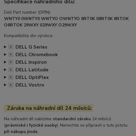
Specifikace náhradního dílu:
Dell Part number (DP/N):
WNTY0 0WNTY0 WNTYO OWNTYO 8RT0K 08RT0K 8RTOK
O8RTOK 29WXY 029WXY O29WXY
Kompatibilita dle výrobce:
DELL G Series
+
DELL Chromebook
+
DELL Inspiron
+
DELL Latitude
+
DELL OptiPlex
+
DELL Vostro
+
Záruka na náhradní díl 24 měsíců:
Na náhradní díl nabízíme
standardní záruku
24 měsíců
(
právnické i fyzické osoby
). Nenechte se připravit o tuto jistotu
při nákupu jinde
.