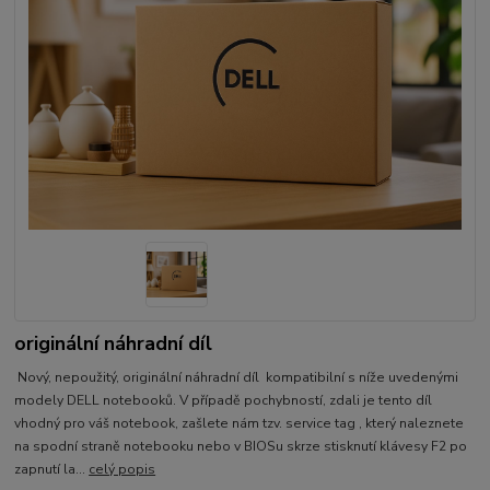
originální náhradní díl
Nový, nepoužitý, originální náhradní díl kompatibilní s níže uvedenými
modely DELL notebooků. V případě pochybností, zdali je tento díl
vhodný pro váš notebook, zašlete nám tzv. service tag , který naleznete
na spodní straně notebooku nebo v BIOSu skrze stisknutí klávesy F2 po
zapnutí la...
celý popis