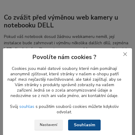
Co zvážit před výměnou web kamery u
notebooku DELL
Pokud váš notebook dosud žádnou webkameru neměl, její
instalace bude zahrnovat i výměnu několika dalších dílů, zejména
LCD displej rámečku s otvorem pro webkameru
a v některých
případech také výměnu
LVDS flex display kabelu
nebo
EDP
Povolíte nám cookies ?
kabelu
s konektorem pro připojení k webkameře.
Cookies jsou malé datové soubory, které nám pomáhají
Vaše kamera však nemusí být poškozena a může být užitečné
anonymně zjišťovat, které stránky v našem e-shopu patří
zkusit následující kroky pro obnovu její funkčnosti bez nutnosti
např. mezi nejčastěji navštěvované, ale také zajišťují, aby se
Vám stránky s produkty správně zobrazily na vašem
pořizovat nový náhradní díl.
zařízení. Jedná se o zcela anonymizované údaje a
nedozvíme se z nich ani vaše jméno, ani kontaktní údaje.
Svůj
souhlas
s použitím souborů cookies můžete kdykoliv
Jak zjistit, zda moje notebook webkamera
odvolat.
funguje?
Souhlasím
Nastavení
Pokud jste nedávno aktualizovali Windows 10
, může být nutné
povolit aplikacím přístup k vaší kameře. V novějších verzích