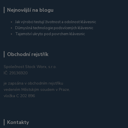
Nejnovější na blogu
Jak výrobci testují životnost a odolnost klávesnic
Důmyslná technologie podsvícených klávesnic
Tajemství ukryto pod povrchem klávesnic
Obchodní rejstřík
Společnost Stock Worx, s.r.o.
IČ: 29136920
je zapsána v obchodním rejstříku
vedeném Městským soudem v Praze,
vložka C 202 896
Kontakty