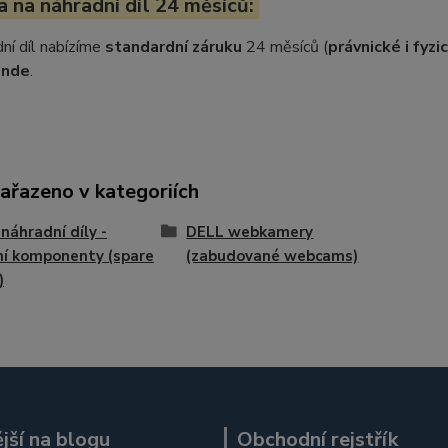
 na náhradní díl 24 měsíců:
ní díl nabízíme
standardní záruku
24 měsíců (
právnické i fyz
inde
.
zařazeno v kategoriích
náhradní díly -
DELL webkamery
ní komponenty (spare
(zabudované webcams)
)
jší na blogu
Obchodní rejstřík