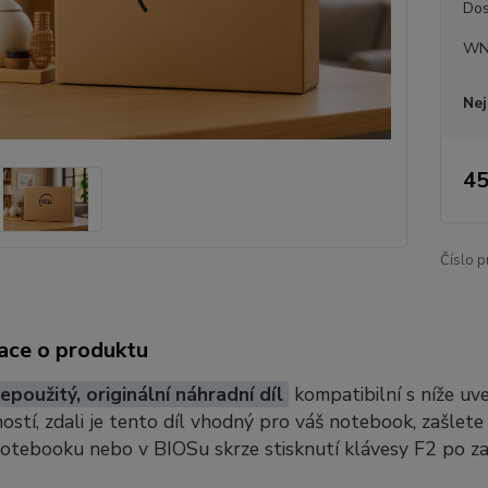
Dos
WN
Nej
45
Číslo p
ace o produktu
epoužitý, originální náhradní díl
kompatibilní s níže u
stí, zdali je tento díl vhodný pro váš notebook, zašlete
notebooku nebo v BIOSu skrze stisknutí klávesy F2 po z