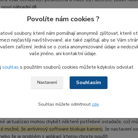
 nový náhradní díl.
Povolíte nám cookies ?
jistit, zda moje notebook webkamera fun
datové soubory, které nám pomáhají anonymně zjišťovat, které s
 mezi nejčastěji navštěvované, ale také zajišťují, aby se Vám str
 vašem zařízení. Jedná se o zcela anonymizované údaje a nedozvím
te nedávno aktualizovali Windows 10
, může být nutné povolit ap
vaše jméno, ani kontaktní údaje.
0 některé aplikace nemají přístup k kameře ve výchozím nastav
í > Kamera
a povolte zařízení použití kamery.
j
souhlas
s použitím souborů cookies můžete kdykoliv odvolat.
se spustí a upozorní vás, že jste aktivovali kameru. Světlo webk
 z vaší kamery.
Souhlasím
Nastavení
Souhlas můžete odmítnout
zde
.
není moje DELL webcam detekována W
né aktualizaci mohou chybět některé potřebné ovladače, což m
ké možné, že antivirový software blokuje kameru
, že nastavení s
 nebo že je problém s aplikací, kterou chcete použít.