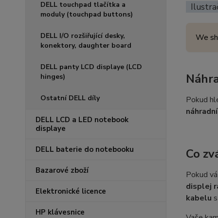
DELL touchpad tlačítka a
Ilustra
moduly (touchpad buttons)
DELL I/O rozšiřující desky,
We sh
konektory, daughter board
DELL panty LCD displaye (LCD
Náhr
hinges)
Ostatní DELL díly
Pokud hl
náhradn
DELL LCD a LED notebook
displaye
DELL baterie do notebooku
Co zv
Bazarové zboží
Pokud váš
displej
Elektronické licence
kabelu
s
HP klávesnice
Vaše kame