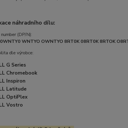
kace náhradního dílu:
t number (DP/N):
0WNTY0 WNTYO OWNTYO 8RT0K 08RT0K 8RTOK O8R
lita dle výrobce:
LL G Series
LL Chromebook
LL Inspiron
LL Latitude
LL OptiPlex
LL Vostro