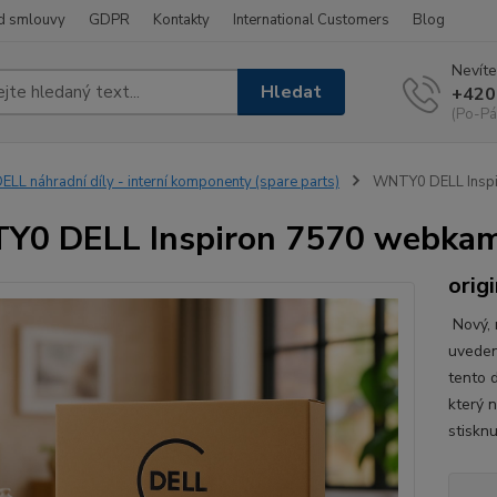
d smlouvy
GDPR
Kontakty
International Customers
Blog
Nevíte
Hledat
+420
(Po-Pá
ELL náhradní díly - interní komponenty (spare parts)
WNTY0 DELL Inspi
0 DELL Inspiron 7570 webkam
origi
Nový, n
uveden
tento d
který 
stisknu