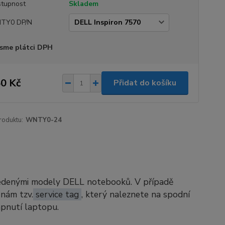
tupnost
Skladem
TY0 DP/N
sme plátci DPH
0 Kč
Přidat do košíku
roduktu:
WNTY0-24
vedenými modely DELL notebooků. V případě
 nám tzv.
service tag
, který naleznete na spodní
apnutí laptopu.