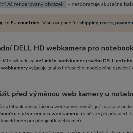
ční AI renderovaný obrázek
- nezobrazuje skutečné bal
ip to
EU countries
,. Visit our page for
shipping costs, payme
adní DELL HD webkamera pro noteboo
edáte náhradu za
nefunkční web kameru svého DELL noteb
í webkamery
vyžaduje znalost přesného modelového označení v
ážit před výměnou web kamery u note
 notebook dosud žádnou webkameru neměl, její instalace bude z
 rámečku s otvorem pro webkameru
a v některých případech 
 konektorem pro připojení k webkameře.
ra však nemusí být poškozena a může být užitečné zkusit následu