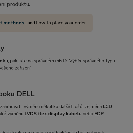
ení produktu.
nt methods
, and how to place your order.
ky
ooku
, pak jste na správném místě. Výběr správného typu
ašeho zařízení.
booku DELL
ahrnovat i výměnu několika dalších dílů, zejména
LCD
také výměnu
LVDS flex display kabelu
nebo
EDP
jící kroky pro obnovu její funkčnosti bez nutnosti