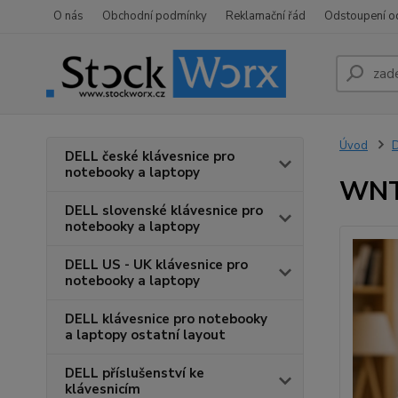
O nás
Obchodní podmínky
Reklamační řád
Odstoupení o
Úvod
D
DELL české klávesnice pro
notebooky a laptopy
WNTY
DELL slovenské klávesnice pro
notebooky a laptopy
DELL US - UK klávesnice pro
notebooky a laptopy
DELL klávesnice pro notebooky
a laptopy ostatní layout
DELL příslušenství ke
klávesnicím