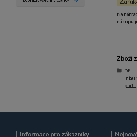
Zobrazit všechny články
Záruka
Na náhrad
nákupu j
Zboží 
DELL 
inter
parts
Informace pro zákazníky
Nejnově