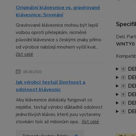
Originální klávesnice vs. gravírované
klávesnice: Srovnání
Specifi
Gravírované klávesnice mohou být lepší
volbou oproti přelepkám, nicméně
Dell Par
původní klávesnice s českými znaky přímo
WNTY0 
od výrobce nabízejí mnohem vyšší kval...
číst celé
Kompatibi
DE
+
06.09.2023
DE
+
Jak výrobci testují životnost a
DE
+
odolnost klávesnic
DE
+
Aby klávesnice dokázaly fungovat co
DE
+
nejdéle, testují výrobci důkladně odolnost
DE
+
jednotlivých kláves, které jsou vystaveny
stovkám tisíc až milionům opa...
číst celé