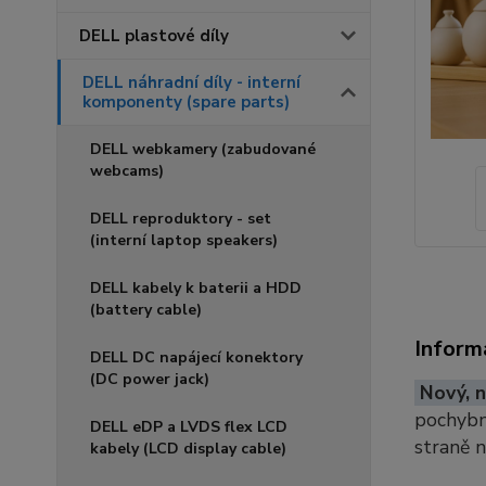
DELL plastové díly
DELL náhradní díly - interní
komponenty (spare parts)
DELL webkamery (zabudované
webcams)
DELL reproduktory - set
(interní laptop speakers)
DELL kabely k baterii a HDD
(battery cable)
Inform
DELL DC napájecí konektory
(DC power jack)
Nový, n
pochybno
DELL eDP a LVDS flex LCD
straně 
kabely (LCD display cable)