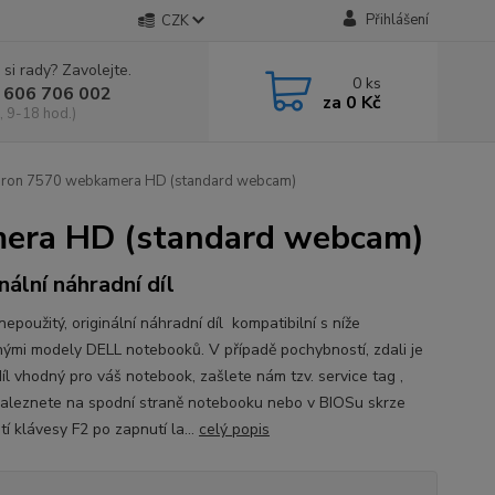
Přihlášení
CZK
 si rady? Zavolejte.
0
ks
 606 706 002
za
0 Kč
, 9-18 hod.)
ron 7570 webkamera HD (standard webcam)
era HD (standard webcam)
nální náhradní díl
epoužitý, originální náhradní díl kompatibilní s níže
ými modely DELL notebooků. V případě pochybností, zdali je
íl vhodný pro váš notebook, zašlete nám tzv. service tag ,
naleznete na spodní straně notebooku nebo v BIOSu skrze
tí klávesy F2 po zapnutí la...
celý popis