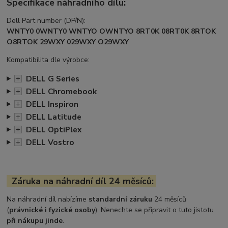
Specifikace náhradního dílu:
Dell Part number (DP/N):
WNTY0 0WNTY0 WNTYO OWNTYO 8RT0K 08RT0K 8RTOK
O8RTOK 29WXY 029WXY O29WXY
Kompatibilita dle výrobce:
DELL G Series
+
DELL Chromebook
+
DELL Inspiron
+
DELL Latitude
+
DELL OptiPlex
+
DELL Vostro
+
Záruka na náhradní díl 24 měsíců:
Na náhradní díl nabízíme
standardní záruku
24 měsíců
(
právnické i fyzické osoby
). Nenechte se připravit o tuto jistotu
při nákupu jinde
.