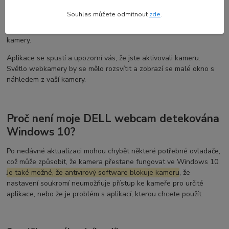
Windows 10 některé aplikace nemají přístup k kameře ve
Souhlas můžete odmítnout
zde
.
výchozím nastavení. Pro udělení přístupu vyberte
Start >
Nastavení > Soukromí > Kamera
a povolte zařízení použití
kamery.
Aplikace se spustí a upozorní vás, že jste aktivovali kameru.
Světlo webkamery by se mělo rozsvítit a zobrazí se malé okno s
náhledem z vaší kamery.
Proč není moje DELL webcam detekována
Windows 10?
Po nedávné aktualizaci mohou chybět některé potřebné ovladače,
což může způsobit, že kamera přestane fungovat ve Windows 10.
Je také možné, že antivirový software blokuje kameru
, že
nastavení soukromí neumožňuje přístup ke kameře pro určité
aplikace, nebo že je problém s aplikací, kterou chcete použít.