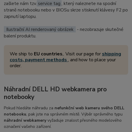
zašlete nám tzv.
service tag
, který naleznete na spodní
straně notebooku nebo v BIOSu skrze stisknutí klávesy F2 po
zapnutí laptopu.
Ilustrační AI renderovaný obrázek
- nezobrazuje skutečné
balení produktu.
We ship to
EU countries
,. Visit our page for
shipping
costs, payment methods
, and how to place your
order.
Náhradní DELL HD webkamera pro
notebooky
Pokud hledáte náhradu za
nefunkční web kameru svého DELL
notebooku
, pak jste na správném místě. Výběr správného typu
náhradní webkamery
vyžaduje znalost přesného modelového
označení vašeho zařízení.