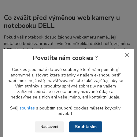
Co zvážit před výměnou web kamery u
notebooku DELL
Pokud váš notebook dosud žádnou webkameru neměl, její
instalace bude zahrnovat i výměnu několika dalších dílů, zejména
LCD displej rámečku s otvorem pro webkameru
a v některých
případech také výměnu
LVDS flex display kabelu
nebo
EDP
Povolíte nám cookies ?
kabelu
s konektorem pro připojení k webkameře.
Cookies jsou malé datové soubory, které nám pomáhají
Vaše kamera však nemusí být poškozena a může být užitečné
anonymně zjišťovat, které stránky v našem e-shopu patří
zkusit následující kroky pro obnovu její funkčnosti bez nutnosti
např. mezi nejčastěji navštěvované, ale také zajišťují, aby se
Vám stránky s produkty správně zobrazily na vašem
pořizovat nový náhradní díl.
zařízení. Jedná se o zcela anonymizované údaje a
nedozvíme se z nich ani vaše jméno, ani kontaktní údaje.
Svůj
souhlas
s použitím souborů cookies můžete kdykoliv
Jak zjistit, zda moje notebook webkamera
odvolat.
funguje?
Souhlasím
Nastavení
Pokud jste nedávno aktualizovali Windows 10
, může být nutné
povolit aplikacím přístup k vaší kameře. V novějších verzích