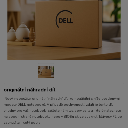
originální náhradní díl
Nový, nepoužitý, originální náhradní díl kompatibilní s níže uvedenými
modely DELL notebooků. V případě pochybností, zdali je tento díl
vhodný pro váš notebook, zašlete nám tzv. service tag , který naleznete
na spodní straně notebooku nebo v BIOSu skrze stisknutí klávesy F2 po
zapnutí la...
celý popis