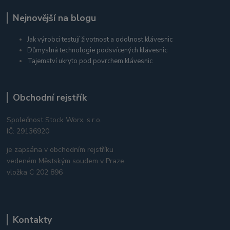
Nejnovější na blogu
Jak výrobci testují životnost a odolnost klávesnic
Důmyslná technologie podsvícených klávesnic
Tajemství ukryto pod povrchem klávesnic
Obchodní rejstřík
Společnost Stock Worx, s.r.o.
IČ: 29136920
je zapsána v obchodním rejstříku
vedeném Městským soudem v Praze,
vložka C 202 896
Kontakty