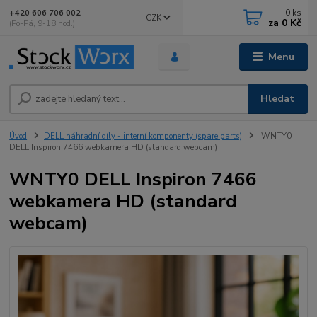
0
ks
+420 606 706 002
CZK
za
0 Kč
(Po-Pá, 9-18 hod.)
Menu
Hledat
Úvod
DELL náhradní díly - interní komponenty (spare parts)
WNTY0
DELL Inspiron 7466 webkamera HD (standard webcam)
WNTY0 DELL Inspiron 7466
webkamera HD (standard
webcam)