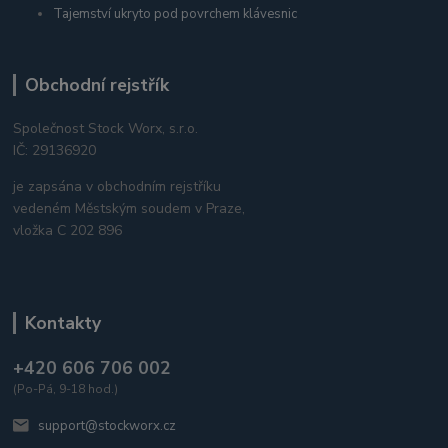
Tajemství ukryto pod povrchem klávesnic
Obchodní rejstřík
Společnost Stock Worx, s.r.o.
IČ: 29136920
je zapsána v obchodním rejstříku
vedeném Městským soudem v Praze,
vložka C 202 896
Kontakty
+420 606 706 002
(Po-Pá, 9-18 hod.)
support@stockworx.cz