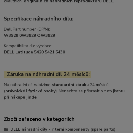
kvalitních,
originálních náhradních reproduktorů DELL
.
Specifikace náhradního dílu:
Dell Part number (DP/N):
W3929 0W3929 OW3929
Kompatibilita dle výrobce:
DELL Latitude 5420 5421 5430
Záruka na náhradní díl 24 měsíců:
Na náhradní díl nabízíme
standardní záruku
24 měsíců
(
právnické i fyzické osoby
). Nenechte se připravit o tuto jistotu
při nákupu jinde
.
Zboží zařazeno v kategoriích
DELL náhradní díly - interní komponenty (spare parts)