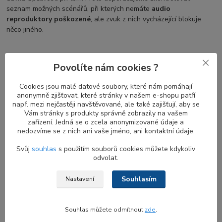
seznam možných scénářů, při kterých nemáte
audio
reproduktory poškozené
, ale zvuk z nich vycházející blokuje
něco jiného.
Běžné problémy s nefunkčními
Povolíte nám cookies ?
reproduktory u notebooků DELL Latitude
Cookies jsou malé datové soubory, které nám pomáhají
anonymně zjišťovat, které stránky v našem e-shopu patří
Když přestanou fungovat
reproduktory notebooku
, může to být
např. mezi nejčastěji navštěvované, ale také zajišťují, aby se
frustrující a nepříjemné. Existuje několik běžných příčin tohoto
Vám stránky s produkty správně zobrazily na vašem
problému, včetně problémů s nastavením a konfigurací zvuku,
zařízení. Jedná se o zcela anonymizované údaje a
problémů s ovladači zařízení a také fyzických závad reproduktorů
nedozvíme se z nich ani vaše jméno, ani kontaktní údaje.
nebo kabeláže. Chcete-li tyto problémy odstranit a vyřešit,
Svůj
souhlas
s použitím souborů cookies můžete kdykoliv
můžete podniknout několik kroků:
odvolat.
Zkontrolujte nastavení zvuku
: Ujistěte se, že hlasitost
reproduktorů není ztlumená a je nastavena na slyšitelnou
Souhlasím
Nastavení
úroveň.
Zkontrolujte konfiguraci reproduktorů
: Přesvědčte se,
zda jsou
interní reproduktory notebooku
nastaveny jako
Souhlas můžete odmítnout
zde
.
výchozí zvukové zařízení. Někdy může být zvuk směrován do