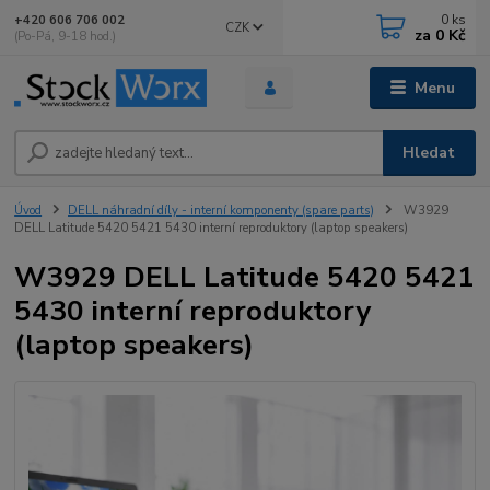
0
ks
+420 606 706 002
CZK
za
0 Kč
(Po-Pá, 9-18 hod.)
Menu
Hledat
Úvod
DELL náhradní díly - interní komponenty (spare parts)
W3929
DELL Latitude 5420 5421 5430 interní reproduktory (laptop speakers)
W3929 DELL Latitude 5420 5421
5430 interní reproduktory
(laptop speakers)