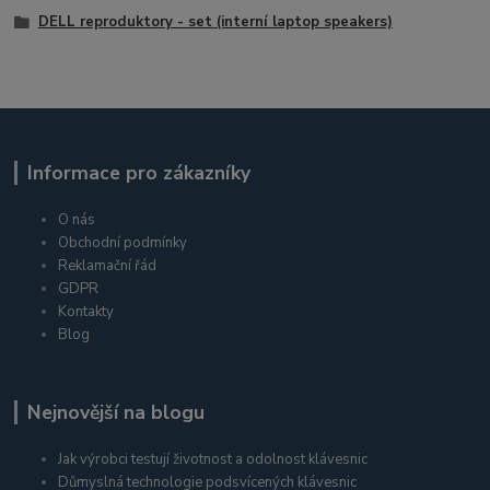
DELL reproduktory - set (interní laptop speakers)
Informace pro zákazníky
O nás
Obchodní podmínky
Reklamační řád
GDPR
Kontakty
Blog
Nejnovější na blogu
Jak výrobci testují životnost a odolnost klávesnic
Důmyslná technologie podsvícených klávesnic