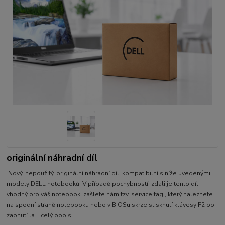
originální náhradní díl
Nový, nepoužitý, originální náhradní díl kompatibilní s níže uvedenými
modely DELL notebooků. V případě pochybností, zdali je tento díl
vhodný pro váš notebook, zašlete nám tzv. service tag , který naleznete
na spodní straně notebooku nebo v BIOSu skrze stisknutí klávesy F2 po
zapnutí la...
celý popis