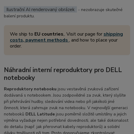
Ilustrační AI renderovaný obrázek
- nezobrazuje skutečné
balení produktu.
We ship to
EU countries
,. Visit our page for
shipping
costs, payment methods
, and how to place your
order.
Náhradní interní reproduktory pro DELL
notebooky
Reproduktory notebooku
jsou vestavěná zvuková zařízení
dodávaná s notebookem. Jsou zodpovědné za zvuk, který slyšíte
při přehrávání hudby, sledování videa nebo při jakékoli jiné
činnosti, která zahrnuje zvuk na notebooku. V nejnovější generaci
notebooků
DELL Latitude
jsou poměrně složitě umístěny a jejich
výměna vyžaduje nejen potřebné dovednosti, ale také dokonalost
do detailu (např. jak přerovnat kabely reproduktorů) a solidní
dávku trpělivosti při tom. Proto doporučujeme zkontrolovat