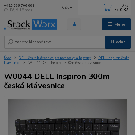
0
ks
+420 606 706 002
CZK
za
0 Kč
(Po-Pá, 9-18 hod.)
Menu
Hledat
Úvod
DELL české klávesnice pro notebooky a laptopy
DELL Inspiron české
klávesnice
W0044 DELL Inspiron 300m česká klávesnice
W0044 DELL Inspiron 300m
česká klávesnice