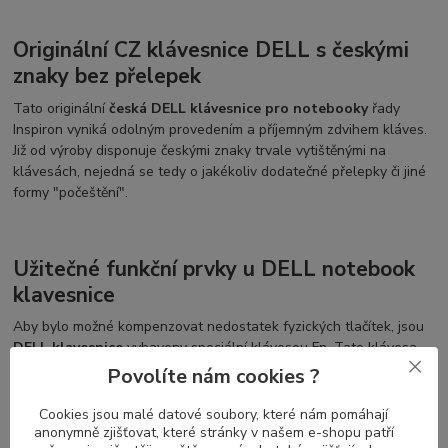
Originální CZ klávesnice DELL s českými
znaky bez přelepek
Tato originální
česká DELL klávesnice pro notebooky
řady
Inspiron vyniká odolným provedením a příjemným zdvihem kláves.
Již od výroby disponuje českými znaky trvale vytištěnými na
klávesách, nejedná se tedy o jakékoliv dodatečné přelepky či jiné
formy "počeštění".
Užitečné funkční prvky u DELL notebook
klavesnice
Aby bylo možné kompenzovat nedostatek fyzických tlačítek, jsou
DELL klavesnice
vybaveny speciální klávesou Fn. Tato klávesa
se používá ve spojení s ostatními klávesami, podobně jako Shift
Povolíte nám cookies ?
klávesa, a umožňuje těmto klávesám plnit různé funkce. Tzv.
funkční klávesy se nacházejí v horním řádku, mají zvýrazněnou
Cookies jsou malé datové soubory, které nám pomáhají
barvu, která je odlišuje od běžných kláves (např. fialovou, modrou
anonymně zjišťovat, které stránky v našem e-shopu patří