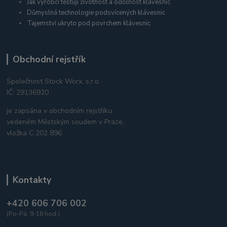
Jak výrobci testují životnost a odolnost klávesnic
Důmyslná technologie podsvícených klávesnic
Tajemství ukryto pod povrchem klávesnic
Obchodní rejstřík
Společnost Stock Worx, s.r.o.
IČ: 29136920
je zapsána v obchodním rejstříku
vedeném Městským soudem v Praze,
vložka C 202 896
Kontakty
+420 606 706 002
(Po-Pá, 9-18 hod.)