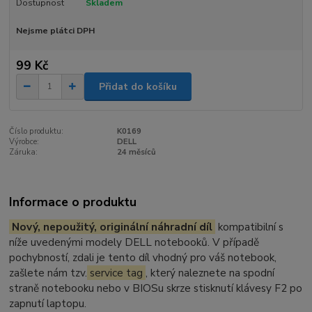
Dostupnost
Skladem
Nejsme plátci DPH
99 Kč
Přidat do košíku
Číslo produktu:
K0169
Výrobce:
DELL
Záruka:
24 měsíců
Informace o produktu
Nový, nepoužitý, originální náhradní díl
kompatibilní s
níže uvedenými modely DELL notebooků. V případě
pochybností, zdali je tento díl vhodný pro váš notebook,
zašlete nám tzv.
service tag
, který naleznete na spodní
straně notebooku nebo v BIOSu skrze stisknutí klávesy F2 po
zapnutí laptopu.