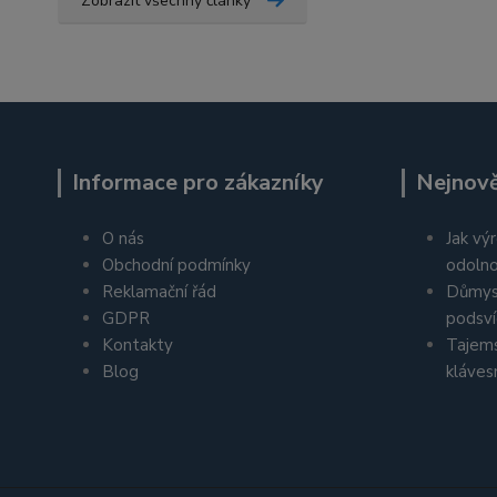
Zobrazit všechny články
Informace pro zákazníky
Nejnově
O nás
Jak výr
Obchodní podmínky
odolno
Reklamační řád
Důmys
GDPR
podsví
Kontakty
Tajems
Blog
kláves