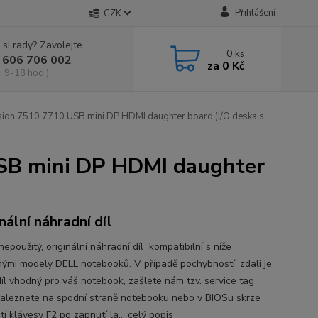
Přihlášení
CZK
 si rady? Zavolejte.
0
ks
 606 706 002
za
0 Kč
, 9-18 hod.)
ion 7510 7710 USB mini DP HDMI daughter board (I/O deska s
SB mini DP HDMI daughter
nální náhradní díl
epoužitý, originální náhradní díl kompatibilní s níže
ými modely DELL notebooků. V případě pochybností, zdali je
íl vhodný pro váš notebook, zašlete nám tzv. service tag ,
naleznete na spodní straně notebooku nebo v BIOSu skrze
tí klávesy F2 po zapnutí la...
celý popis