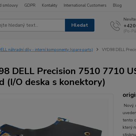
d smlouvy
GDPR
Kontakty
International Customers
Blog
Nevíte
Hledat
+420
(Po-Pá
ELL náhradní díly - interní komponenty (spare parts)
VYD98 DELL Precis
8 DELL Precision 7510 7710 U
d (I/O deska s konektory)
origi
Nový, n
uveden
tento d
který 
stisknu