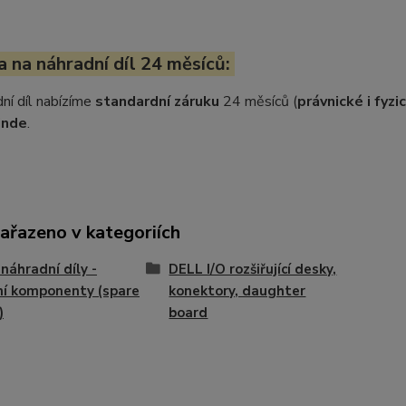
 na náhradní díl 24 měsíců:
ní díl nabízíme
standardní záruku
24 měsíců (
právnické i fyz
inde
.
zařazeno v kategoriích
náhradní díly -
DELL I/O rozšiřující desky,
ní komponenty (spare
konektory, daughter
)
board