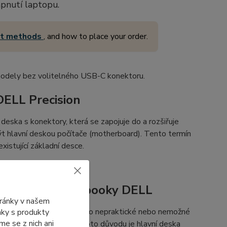
apnutí laptopu.
nt methods
, and how to place your order.
modely bez volitelného USB-C konektoru.
DELL Precision
ící deska s konektory, která se zapojuje do a rozšiřuje
 hlavní deskou počítače (motherboard). Tento termín
xistující základní desce.
onektory pro notebooky DELL
tránky v našem
ce notebooku, kde by bylo nepraktické nebo nemožné
ánky s produkty
e se z nich ani
i, která se nevejde. Z tohoto důvodu je hlavní deska