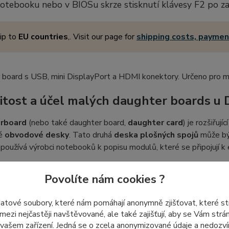
notebooku nebo v BIOSu skrze stisknutí klávesy F2 po z
ip to
EU countries
,. Visit our page for
shipping costs, payme
 board s USB, mini DisplayPort a HDMI konektory. Určeno pro 
itost a účel malých daughter boards u 
rboard
(nebo také daughter board,
daughter card
) je rozšiřuj
né
obvodové desky
. Tato druhá
deska plošných spojů
může být
používá výrobci notebooků k popisu modulů, které se připojují k e
Povolíte nám cookies ?
fický design rozšiřujících destiček s k
datové soubory, které nám pomáhají anonymně zjišťovat, které s
r boards
jsou často vyžadovány specifickým designem konstruk
 mezi nejčastěji navštěvované, ale také zajišťují, aby se Vám str
 vašem zařízení. Jedná se o zcela anonymizované údaje a nedozvím
ákladní desku do chassis kvůli vyčnívajícím okrajům nebo velikost