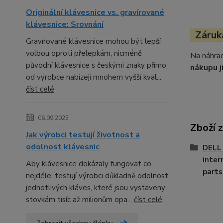
Originální klávesnice vs. gravírované
klávesnice: Srovnání
Záruka
Gravírované klávesnice mohou být lepší
volbou oproti přelepkám, nicméně
Na náhrad
původní klávesnice s českými znaky přímo
nákupu j
od výrobce nabízejí mnohem vyšší kval...
číst celé
06.09.2023
Zboží 
Jak výrobci testují životnost a
odolnost klávesnic
DELL 
inter
Aby klávesnice dokázaly fungovat co
parts
nejdéle, testují výrobci důkladně odolnost
jednotlivých kláves, které jsou vystaveny
stovkám tisíc až milionům opa...
číst celé