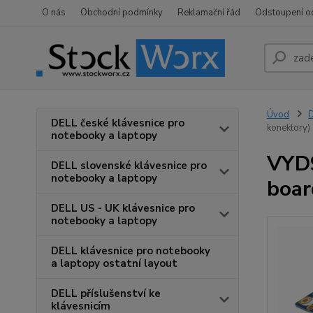
O nás
Obchodní podmínky
Reklamační řád
Odstoupení o
Úvod
D
DELL české klávesnice pro
konektory)
notebooky a laptopy
VYD9
DELL slovenské klávesnice pro
notebooky a laptopy
boar
DELL US - UK klávesnice pro
notebooky a laptopy
DELL klávesnice pro notebooky
a laptopy ostatní layout
DELL příslušenství ke
klávesnicím