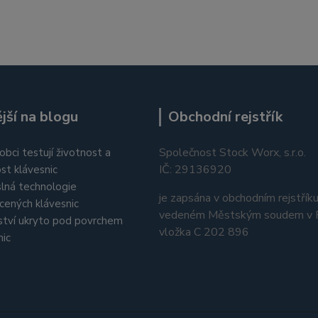
jší na blogu
Obchodní rejstřík
Společnost Stock Worx, s.r.o.
obci testují životnost a
IČ: 29136920
st klávesnic
lná technologie
je zapsána v obchodním rejstřík
cených klávesnic
vedeném Městským soudem v P
tví ukryto pod povrchem
vložka C 202 896
nic