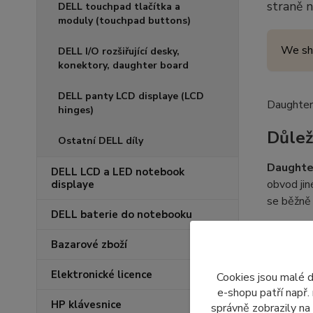
straně 
DELL touchpad tlačítka a
moduly (touchpad buttons)
We sh
DELL I/O rozšiřující desky,
konektory, daughter board
DELL panty LCD displaye (LCD
Daughter
hinges)
Důlež
Ostatní DELL díly
Daughte
DELL LCD a LED notebook
obvod ji
displaye
se běžně 
DELL baterie do notebooku
Bazarové zboží
Speci
Elektronické licence
Cookies jsou malé 
Daughte
e-shopu patří např.
HP klávesnice
správně zobrazily na
umístit z