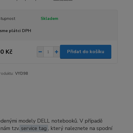
tupnost
Skladem
sme plátci DPH
0 Kč
Přidat do košíku
roduktu:
VYD98
vedenými modely DELL notebooků. V případě
 nám tzv.
service tag
, který naleznete na spodní