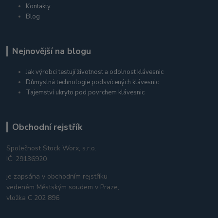
Kontakty
Blog
Nejnovější na blogu
Jak výrobci testují životnost a odolnost klávesnic
Důmyslná technologie podsvícených klávesnic
Tajemství ukryto pod povrchem klávesnic
Obchodní rejstřík
Společnost Stock Worx, s.r.o.
IČ: 29136920
je zapsána v obchodním rejstříku
vedeném Městským soudem v Praze,
vložka C 202 896