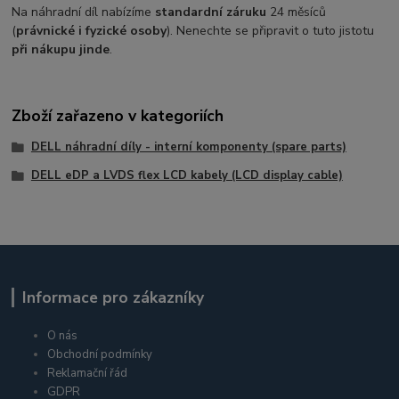
Na náhradní díl nabízíme
standardní záruku
24 měsíců
(
právnické i fyzické osoby
). Nenechte se připravit o tuto jistotu
při nákupu jinde
.
Zboží zařazeno v kategoriích
DELL náhradní díly - interní komponenty (spare parts)
DELL eDP a LVDS flex LCD kabely (LCD display cable)
Informace pro zákazníky
O nás
Obchodní podmínky
Reklamační řád
GDPR