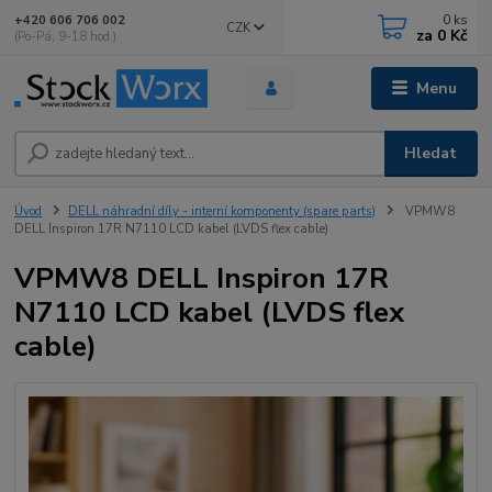
0
ks
+420 606 706 002
CZK
za
0 Kč
(Po-Pá, 9-18 hod.)
Menu
Hledat
Úvod
DELL náhradní díly - interní komponenty (spare parts)
VPMW8
DELL Inspiron 17R N7110 LCD kabel (LVDS flex cable)
VPMW8 DELL Inspiron 17R
N7110 LCD kabel (LVDS flex
cable)