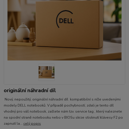
originální náhradní díl
Nový, nepoužitý, originální náhradní díl kompatibilní s níže uvedenými
modely DELL notebooků. V případě pochybností, zdali je tento díl
vhodný pro váš notebook, zašlete nám tzv. service tag , který naleznete
na spodní straně notebooku nebo v BIOSu skrze stisknutí klávesy F2 po
zapnutí la...
celý popis