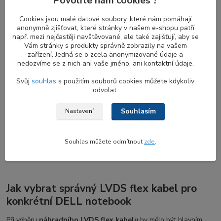
Povolíte nám cookies ?
Cookies jsou malé datové soubory, které nám pomáhají
anonymně zjišťovat, které stránky v našem e-shopu patří
Různé typy flex kabelu pro rozdílné
např. mezi nejčastěji navštěvované, ale také zajišťují, aby se
Vám stránky s produkty správně zobrazily na vašem
varianty DELL displaye
zařízení. Jedná se o zcela anonymizované údaje a
nedozvíme se z nich ani vaše jméno, ani kontaktní údaje.
Různé verze
LVDS
(Low Voltage Differential Signaling)
flex
kabelů
jsou určeny pro konkrétní modely notebooků. Například
Svůj
souhlas
s použitím souborů cookies můžete kdykoliv
notebooky s dotykovou obrazovkou vyžadují jiný
LVDS flex kabel
odvolat.
než standardní LCD/LED obrazovky bez dotykové funkce. Rozlišení
obrazovky také určuje typ potřebného
LVDS kabelu
; Full HD
Souhlasím
Nastavení
displej obvykle vyžaduje kabel s vyšší hustotou vestavěných
vláken ve srovnání s HD displejem se standardním rozlišením
1366 x 768. Navíc notebooky s vestavěnými webkamerami mohou
Souhlas můžete odmítnout
zde
.
vyžadovat jiný LVDS kabel pro přenos dalších dat.
Jak vybrat správný LVDS flex kabel pro
konkrétní DELL notebook
Při výběru
náhradního LVDS flex kabelu
by mělo být hlavním