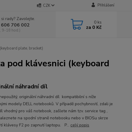
Přihlášení
CZK
 si rady? Zavolejte.
0
ks
 606 706 002
za
0 Kč
, 9-18 hod.)
keyboard plate, bracket)
 pod klávesnici (keyboard
inální náhradní díl
epoužitý, originální náhradní díl kompatibilní s níže
ými modely DELL notebooků. V případě pochybností, zdali je
íl vhodný pro váš notebook, zašlete nám tzv. service tag ,
naleznete na spodní straně notebooku nebo v BIOSu skrze
tí klávesy F2 po zapnutí laptopu. P...
celý popis