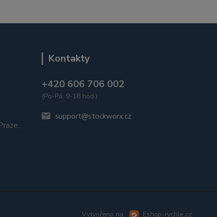
Kontakty
+420 606 706 002
(Po-Pá, 9-18 hod.)
u
support@stockworx.cz
raze,
Vytvořeno na
Eshop-rychle.cz