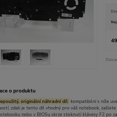
Dos
Nej
49
Číslo p
ace o produktu
epoužitý, originální náhradní díl
kompatibilní s níže u
stí, zdali je tento díl vhodný pro váš notebook, zašlete
notebooku nebo v BIOSu skrze stisknutí klávesy F2 po z