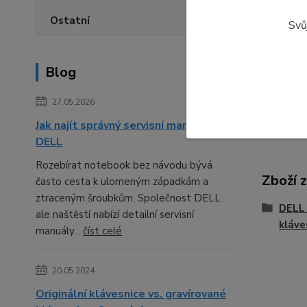
Ostatní
Dell Par
Svů
VFMHR 
AM2JJ00
Blog
Tento náh
DELL La
27.05.2026
Jak najít správný servisní manuál pro
DELL
Rozebírat notebook bez návodu bývá
Zboží 
často cesta k ulomeným západkám a
ztraceným šroubkům. Společnost DELL
DELL 
ale naštěstí nabízí detailní servisní
kláve
manuály...
číst celé
20.05.2024
Originální klávesnice vs. gravírované