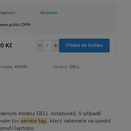
tupnost
Skladem
sme plátci DPH
0 Kč
Přidat do košíku
roduktu:
K0240
Výrobce:
DELL
vedenými modely DELL notebooků. V případě
 nám tzv.
service tag
, který naleznete na spodní
apnutí laptopu.