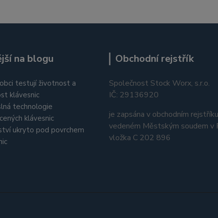
jší na blogu
Obchodní rejstřík
Společnost Stock Worx, s.r.o.
obci testují životnost a
IČ: 29136920
st klávesnic
lná technologie
je zapsána v obchodním rejstřík
cených klávesnic
vedeném Městským soudem v P
tví ukryto pod povrchem
vložka C 202 896
nic