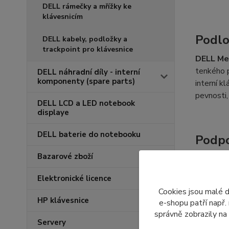
DELL rámečky a mřížky ke
klávesnicím
Podlo
DELL kabely, podložky a
trackpoint pro klávesnice
DELL Me
tenkého p
DELL náhradní díly - interní
komponenty (spare parts)
interní k
pevnosti,
DELL LCD a LED notebook
displaye
DELL baterie do notebooku
Podpo
Bazarové zboží
V dnešní
náhradní
Elektronické licence
této vyz
Cookies jsou malé 
HP klávesnice
e-shopu patří např.
správně zobrazily na
Servery
Specifi