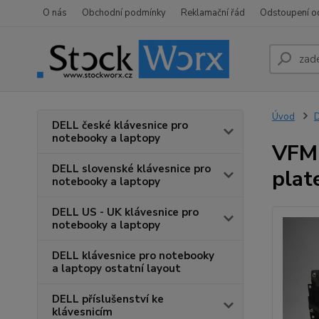
O nás
Obchodní podmínky
Reklamační řád
Odstoupení o
Úvod
D
DELL české klávesnice pro
notebooky a laptopy
VFMH
DELL slovenské klávesnice pro
plat
notebooky a laptopy
DELL US - UK klávesnice pro
notebooky a laptopy
DELL klávesnice pro notebooky
a laptopy ostatní layout
DELL příslušenství ke
klávesnicím