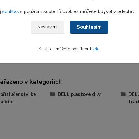
t number (DP/N):
j
souhlas
s použitím souborů cookies můžete kdykoliv odvolat.
0VFMHR OVFMHR
0100 0B
Souhlasím
Nastavení
radní díl je kompatibilní s těmito modely:
titude 5401
Souhlas můžete odmítnout
zde
.
zařazeno v kategoriích
příslušenství ke
DELL plastové díly
DELL
snicím
trac