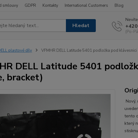
d smlouvy
GDPR
Kontakty
International Customers
Blog
Nevíte
Hledat
+420
(Po-Pá
ELL plastové díly
VFMHR DELL Latitude 5401 podložka pod klávesnici (
R DELL Latitude 5401 podložka
e, bracket)
Orig
Nový, n
uveden
tento d
který 
stisknu