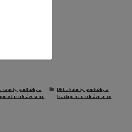
 kabely, podložky a
DELL kabely, podložky a
kpoint pro klávesnice
trackpoint pro klávesnice