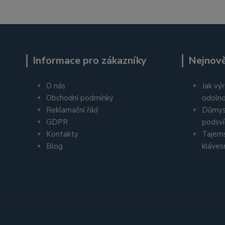
Informace pro zákazníky
Nejnově
O nás
Jak výr
Obchodní podmínky
odolno
Reklamační řád
Důmys
GDPR
podsví
Kontakty
Tajems
Blog
kláves