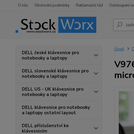
O nás
Obchodní podmínky
Reklamační řád
Odstoupení o
Úvod
D
DELL české klávesnice pro
notebooky a laptopy
V976
DELL slovenské klávesnice pro
micr
notebooky a laptopy
DELL US - UK klávesnice pro
notebooky a laptopy
DELL klávesnice pro notebooky
a laptopy ostatní layout
DELL příslušenství ke
klávesnicím