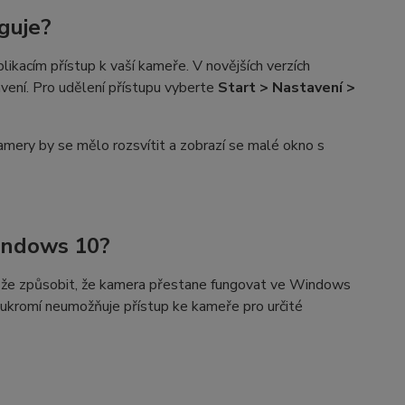
guje?
likacím přístup k vaší kameře. V novějších verzích
ení. Pro udělení přístupu vyberte
Start > Nastavení >
amery by se mělo rozsvítit a zobrazí se malé okno s
indows 10?
ůže způsobit, že kamera přestane fungovat ve Windows
oukromí neumožňuje přístup ke kameře pro určité