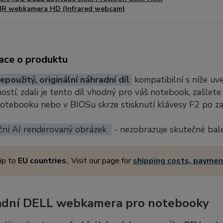
IR webkamera HD (Infrared webcam)
ace o produktu
epoužitý, originální náhradní díl
kompatibilní s níže u
stí, zdali je tento díl vhodný pro váš notebook, zašlete
notebooku nebo v BIOSu skrze stisknutí klávesy F2 po z
ční AI renderovaný obrázek
- nezobrazuje skutečné bal
ip to
EU countries
,. Visit our page for
shipping costs, payme
dní DELL webkamera pro notebooky