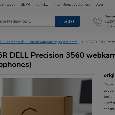
d smlouvy
GDPR
Kontakty
International Customers
Blog
Nevíte
Hledat
+420
(Po-Pá
ELL náhradní díly - interní komponenty (spare parts)
V976R DELL Preci
R DELL Precision 3560 webka
ophones)
origi
Nový, n
uveden
tento d
který 
stisknu