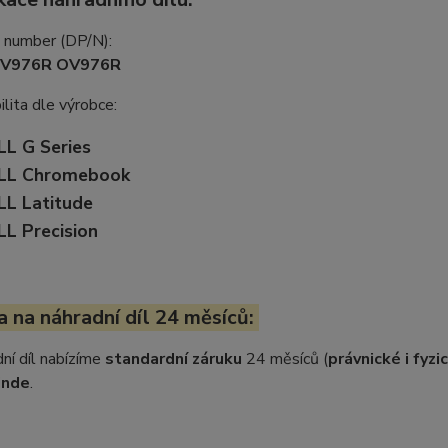
t number (DP/N):
0V976R OV976R
lita dle výrobce:
LL G Series
LL Chromebook
LL Latitude
LL Precision
 na náhradní díl 24 měsíců:
ní díl nabízíme
standardní záruku
24 měsíců (
právnické i fyz
inde
.