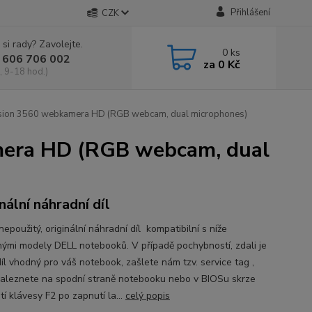
Přihlášení
CZK
 si rady? Zavolejte.
0
ks
 606 706 002
za
0 Kč
, 9-18 hod.)
sion 3560 webkamera HD (RGB webcam, dual microphones)
mera HD (RGB webcam, dual
nální náhradní díl
epoužitý, originální náhradní díl kompatibilní s níže
ými modely DELL notebooků. V případě pochybností, zdali je
íl vhodný pro váš notebook, zašlete nám tzv. service tag ,
naleznete na spodní straně notebooku nebo v BIOSu skrze
tí klávesy F2 po zapnutí la...
celý popis