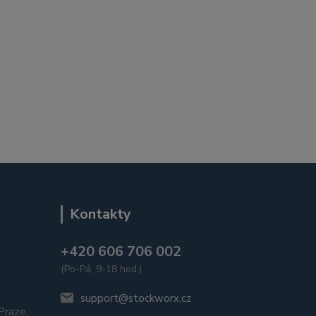
Kontakty
+420 606 706 002
(Po-Pá, 9-18 hod.)
u
support@stockworx.cz
raze,