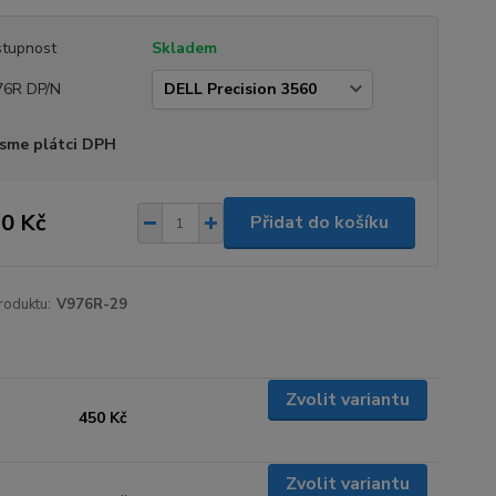
tupnost
Skladem
76R DP/N
sme plátci DPH
0 Kč
Přidat do košíku
roduktu:
V976R-29
Zvolit variantu
450 Kč
Zvolit variantu