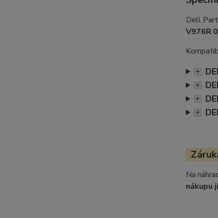
Dell Par
V976R 
Kompatibi
DE
+
DE
+
DE
+
DE
+
Záruka
Na náhrad
nákupu j