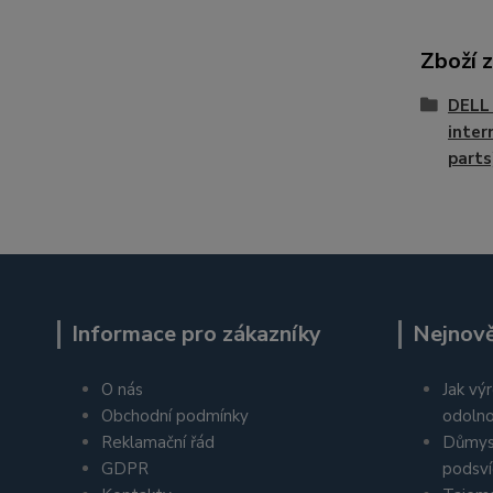
Zboží 
DELL 
inter
parts
Informace pro zákazníky
Nejnově
O nás
Jak výr
Obchodní podmínky
odolno
Reklamační řád
Důmys
GDPR
podsví