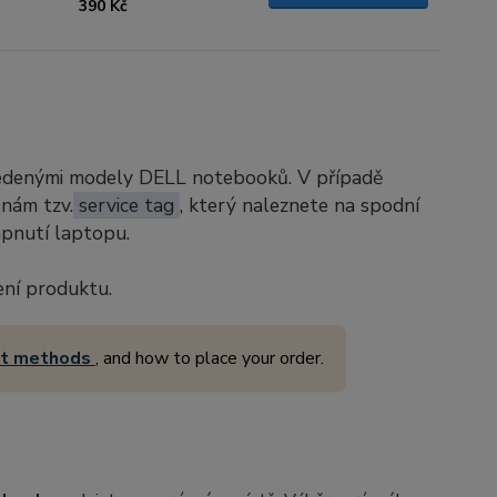
390 Kč
vedenými modely DELL notebooků. V případě
 nám tzv.
service tag
, který naleznete na spodní
apnutí laptopu.
ení produktu.
nt methods
, and how to place your order.