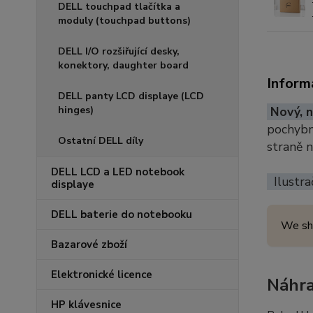
DELL touchpad tlačítka a
moduly (touchpad buttons)
DELL I/O rozšiřující desky,
konektory, daughter board
Inform
DELL panty LCD displaye (LCD
hinges)
Nový, n
pochybno
Ostatní DELL díly
straně 
DELL LCD a LED notebook
Ilustra
displaye
DELL baterie do notebooku
We sh
Bazarové zboží
Elektronické licence
Náhra
HP klávesnice