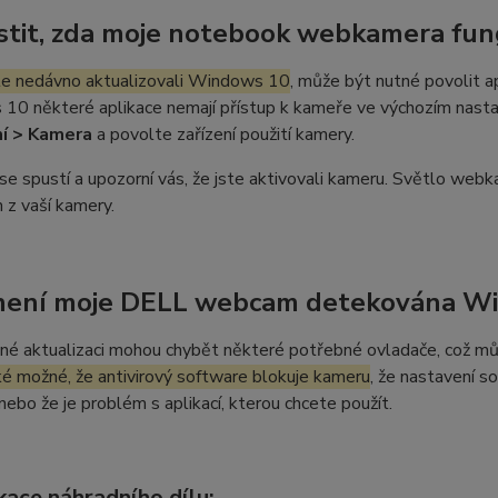
jistit, zda moje notebook webkamera fun
te nedávno aktualizovali Windows 10
, může být nutné povolit ap
0 některé aplikace nemají přístup k kameře ve výchozím nastav
í > Kamera
a povolte zařízení použití kamery.
se spustí a upozorní vás, že jste aktivovali kameru. Světlo webk
 z vaší kamery.
není moje DELL webcam detekována W
né aktualizaci mohou chybět některé potřebné ovladače, což m
ké možné, že antivirový software blokuje kameru
, že nastavení s
 nebo že je problém s aplikací, kterou chcete použít.
kace náhradního dílu: