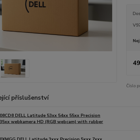
Dos
V9
Nej
49
Číslo p
jící příslušenství
08CD8 DELL Latitude 53xx 54xx 55xx Precision
35xx webkamera HD (RGB webcam) with rubber
0XMGG DELL Latitude 3xxx Precision 5xxx 7xxx