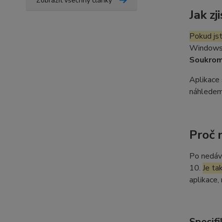
Zobrazit všechny články
Jak z
Pokud js
Windows 1
Soukrom
Aplikace 
náhledem
Proč 
Po nedáv
10.
Je ta
aplikace,
Specifi