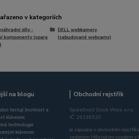
zařazeno v kategoriích
náhradní díly -
DELL webkamery
ní komponenty (spare
(zabudované webcams)
)
jší na blogu
Obchodní rejstřík
Společnost Stock Worx, s.r.o.
obci testují životnost a
IČ: 29136920
st klávesnic
lná technologie
je zapsána v obchodním rejstřík
cených klávesnic
vedeném Městským soudem v P