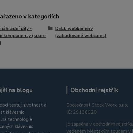
zařazeno v kategoriích
náhradní díly -
DELL webkamery
ní komponenty (spare
(zabudované webcams)
)
jší na blogu
Obchodní rejstřík
Společnost Stock Worx, s.r.o.
obci testují životnost a
IČ: 29136920
st klávesnic
lná technologie
je zapsána v obchodním rejstřík
cených klávesnic
vedeném Městským soudem v P