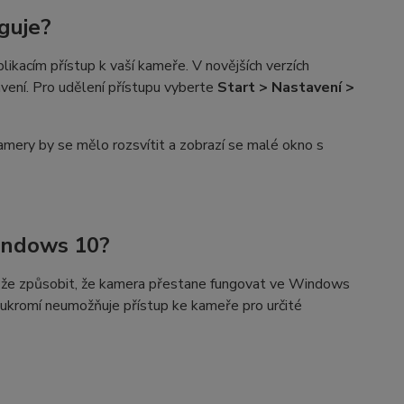
guje?
likacím přístup k vaší kameře. V novějších verzích
ení. Pro udělení přístupu vyberte
Start > Nastavení >
amery by se mělo rozsvítit a zobrazí se malé okno s
indows 10?
ůže způsobit, že kamera přestane fungovat ve Windows
oukromí neumožňuje přístup ke kameře pro určité