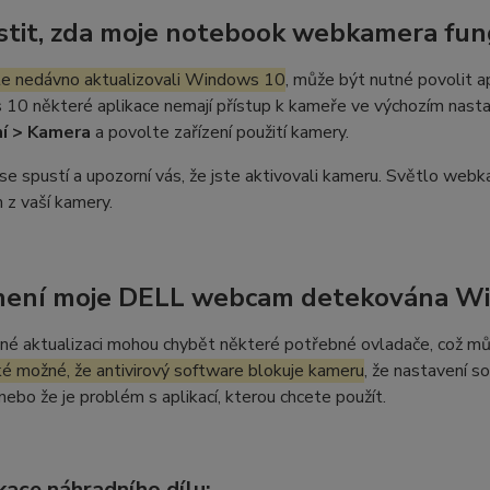
jistit, zda moje notebook webkamera fun
te nedávno aktualizovali Windows 10
, může být nutné povolit ap
0 některé aplikace nemají přístup k kameře ve výchozím nastav
í > Kamera
a povolte zařízení použití kamery.
se spustí a upozorní vás, že jste aktivovali kameru. Světlo webk
 z vaší kamery.
není moje DELL webcam detekována W
né aktualizaci mohou chybět některé potřebné ovladače, což m
ké možné, že antivirový software blokuje kameru
, že nastavení s
 nebo že je problém s aplikací, kterou chcete použít.
kace náhradního dílu: