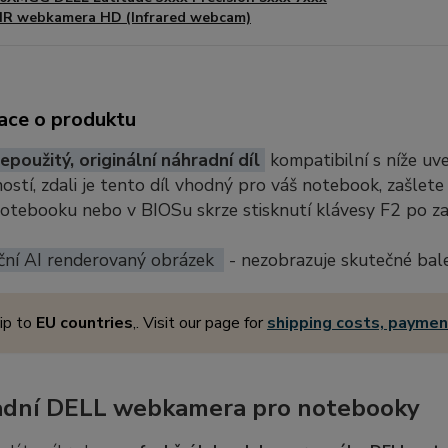
IR webkamera HD (Infrared webcam)
ace o produktu
epoužitý, originální náhradní díl
kompatibilní s níže u
stí, zdali je tento díl vhodný pro váš notebook, zašlete
notebooku nebo v BIOSu skrze stisknutí klávesy F2 po z
ční AI renderovaný obrázek
- nezobrazuje skutečné bal
ip to
EU countries
,. Visit our page for
shipping costs, payme
dní DELL webkamera pro notebooky