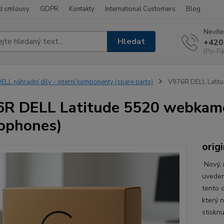
d smlouvy
GDPR
Kontakty
International Customers
Blog
Nevíte
Hledat
+420
(Po-Pá
ELL náhradní díly - interní komponenty (spare parts)
V976R DELL Latit
R DELL Latitude 5520 webkam
ophones)
origi
Nový, n
uveden
tento d
který 
stisknu