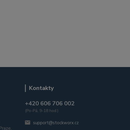
Kontakty
+420 606 706 002
(Po-Pá, 9-18 hod.)
u
support@stockworx.cz
raze,