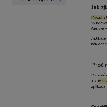
Zobrazit všechny články
Jak z
Pokud js
Windows 1
Soukrom
Aplikace 
náhledem
Proč 
Po nedáv
10.
Je ta
aplikace,
Specifi