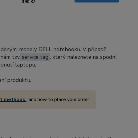
390 Kč
vedenými modely DELL notebooků. V případě
 nám tzv.
service tag
, který naleznete na spodní
apnutí laptopu.
ení produktu.
nt methods
, and how to place your order.