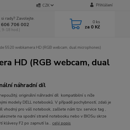
Přihlášení
CZK
 si rady? Zavolejte.
0
ks
 606 706 002
za
0 Kč
, 9-18 hod.)
ude 5520 webkamera HD (RGB webcam, dual microphones)
era HD (RGB webcam, dual
nální náhradní díl
epoužitý, originální náhradní díl kompatibilní s níže
ými modely DELL notebooků. V případě pochybností, zdali je
íl vhodný pro váš notebook, zašlete nám tzv. service tag ,
naleznete na spodní straně notebooku nebo v BIOSu skrze
tí klávesy F2 po zapnutí la...
celý popis