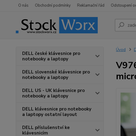
O nás
Obchodní podmínky
Reklamační řád
Odstoupení o
Úvod
D
DELL české klávesnice pro
notebooky a laptopy
V976
DELL slovenské klávesnice pro
micr
notebooky a laptopy
DELL US - UK klávesnice pro
notebooky a laptopy
DELL klávesnice pro notebooky
a laptopy ostatní layout
DELL příslušenství ke
klávesnicím