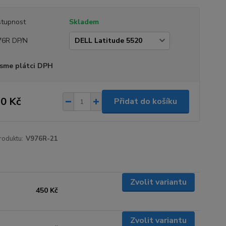
tupnost
Skladem
76R DP/N
sme plátci DPH
0 Kč
Přidat do košíku
roduktu:
V976R-21
Zvolit variantu
450 Kč
Zvolit variantu