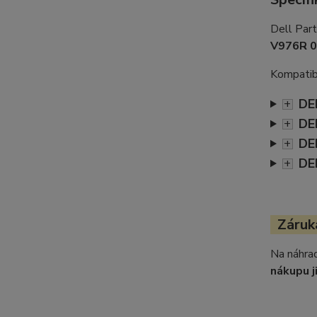
Dell Par
V976R 
Kompatibi
DE
+
DE
+
DE
+
DE
+
Záruka
Na náhrad
nákupu j