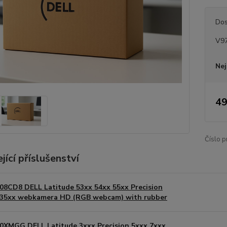
Dos
V9
Nej
49
Číslo p
jící příslušenství
08CD8 DELL Latitude 53xx 54xx 55xx Precision
35xx webkamera HD (RGB webcam) with rubber
0XMGG DELL Latitude 3xxx Precision 5xxx 7xxx