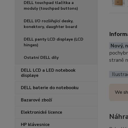
DELL touchpad tlačítka a
moduly (touchpad buttons)
DELL I/O rozšiřující desky,
konektory, daughter board
Inform
DELL panty LCD displaye (LCD
hinges)
Nový, n
pochybno
Ostatní DELL díly
straně 
DELL LCD a LED notebook
Ilustra
displaye
DELL baterie do notebooku
We sh
Bazarové zboží
Elektronické licence
Náhra
HP klávesnice