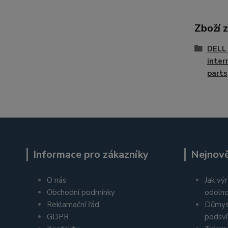
Zboží 
DELL 
inter
parts
Informace pro zákazníky
Nejnově
O nás
Jak výr
Obchodní podmínky
odolno
Reklamační řád
Důmys
GDPR
podsví