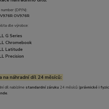
t number (DP/N):
0V976R OV976R
lita dle výrobce:
LL G Series
LL Chromebook
LL Latitude
LL Precision
 na náhradní díl 24 měsíců:
ní díl nabízíme
standardní záruku
24 měsíců (
právnické i fyz
inde
.