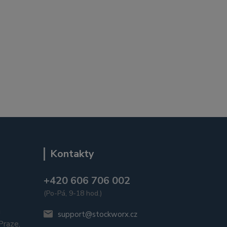
Kontakty
+420 606 706 002
(Po-Pá, 9-18 hod.)
u
support@stockworx.cz
raze,