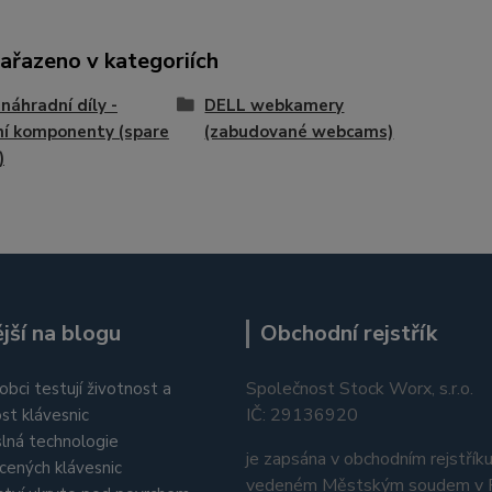
zařazeno v kategoriích
náhradní díly -
DELL webkamery
ní komponenty (spare
(zabudované webcams)
)
jší na blogu
Obchodní rejstřík
Společnost Stock Worx, s.r.o.
obci testují životnost a
IČ: 29136920
st klávesnic
lná technologie
je zapsána v obchodním rejstřík
cených klávesnic
vedeném Městským soudem v P