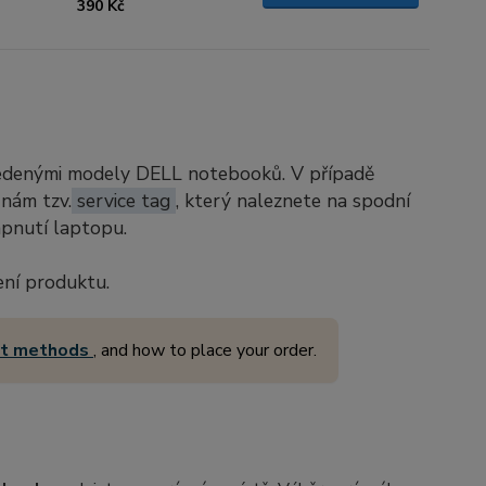
390 Kč
vedenými modely DELL notebooků. V případě
 nám tzv.
service tag
, který naleznete na spodní
apnutí laptopu.
ení produktu.
nt methods
, and how to place your order.