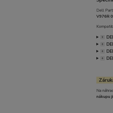
Dell Par
V976R 
Kompatibi
DE
+
DE
+
DE
+
DE
+
Záruka
Na náhrad
nákupu j