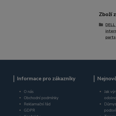
Zboží 
DELL 
inter
parts
Informace pro zákazníky
Nejnově
O nás
Jak výr
Obchodní podmínky
odolno
Reklamační řád
Důmys
GDPR
podsví