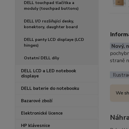
DELL touchpad tlačítka a
moduly (touchpad buttons)
DELL I/O rozšiřující desky,
konektory, daughter board
Inform
DELL panty LCD displaye (LCD
hinges)
Nový, n
pochybno
Ostatní DELL díly
straně 
DELL LCD a LED notebook
Ilustra
displaye
DELL baterie do notebooku
We sh
Bazarové zboží
Elektronické licence
Náhra
HP klávesnice