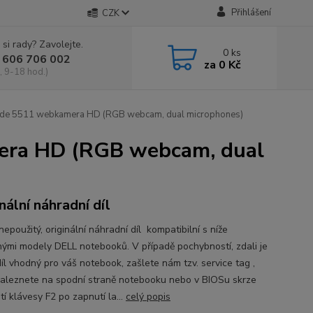
Přihlášení
CZK
 si rady? Zavolejte.
0
ks
 606 706 002
za
0 Kč
, 9-18 hod.)
ude 5511 webkamera HD (RGB webcam, dual microphones)
era HD (RGB webcam, dual
nální náhradní díl
epoužitý, originální náhradní díl kompatibilní s níže
ými modely DELL notebooků. V případě pochybností, zdali je
íl vhodný pro váš notebook, zašlete nám tzv. service tag ,
naleznete na spodní straně notebooku nebo v BIOSu skrze
tí klávesy F2 po zapnutí la...
celý popis