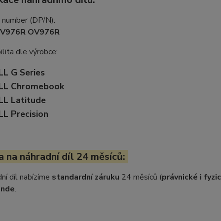
t number (DP/N):
0V976R OV976R
lita dle výrobce:
LL G Series
LL Chromebook
LL Latitude
LL Precision
 na náhradní díl 24 měsíců:
ní díl nabízíme
standardní záruku
24 měsíců (
právnické i fyz
inde
.