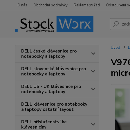
O nás
Obchodní podmínky
Reklamační řád
Odstoupení o
Úvod
D
DELL české klávesnice pro
notebooky a laptopy
V976
DELL slovenské klávesnice pro
micr
notebooky a laptopy
DELL US - UK klávesnice pro
notebooky a laptopy
DELL klávesnice pro notebooky
a laptopy ostatní layout
DELL příslušenství ke
klávesnicím