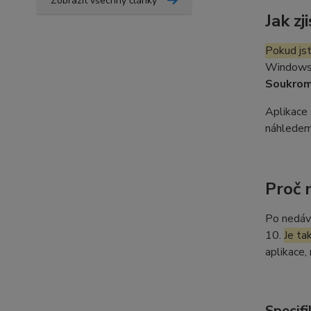
Zobrazit všechny články
Jak z
Pokud js
Windows 1
Soukrom
Aplikace 
náhledem
Proč 
Po nedáv
10.
Je ta
aplikace,
Specifi