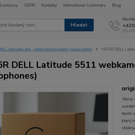
d smlouvy
GDPR
Kontakty
International Customers
Blog
Nevíte
Hledat
+420
(Po-Pá
ELL náhradní díly - interní komponenty (spare parts)
V976R DELL Latit
R DELL Latitude 5511 webkam
ophones)
origi
Nový, n
uveden
tento d
který 
stisknu