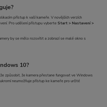
guje?
likacím přístup k vaší kameře. V novějších verzích
ení. Pro udělení přístupu vyberte
Start > Nastavení >
amery by se mělo rozsvítit a zobrazí se malé okno s
indows 10?
ůže způsobit, že kamera přestane fungovat ve Windows
oukromí neumožňuje přístup ke kameře pro určité