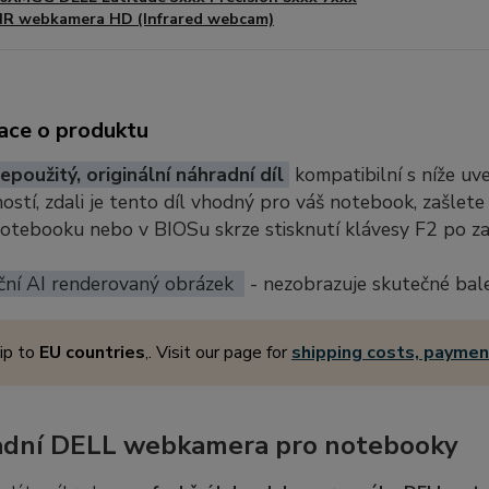
IR webkamera HD (Infrared webcam)
ace o produktu
epoužitý, originální náhradní díl
kompatibilní s níže u
stí, zdali je tento díl vhodný pro váš notebook, zašlete
notebooku nebo v BIOSu skrze stisknutí klávesy F2 po z
ční AI renderovaný obrázek
- nezobrazuje skutečné bal
ip to
EU countries
,. Visit our page for
shipping costs, payme
dní DELL webkamera pro notebooky