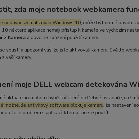
jistit, zda moje notebook webkamera fun
te nedávno aktualizovali Windows 10
, může být nutné povolit ap
0 některé aplikace nemají přístup k kameře ve výchozím nastav
í > Kamera
a povolte zařízení použití kamery.
se spustí a upozorní vás, že jste aktivovali kameru. Světlo webk
 z vaší kamery.
není moje DELL webcam detekována W
né aktualizaci mohou chybět některé potřebné ovladače, což m
ké možné, že antivirový software blokuje kameru
, že nastavení s
 nebo že je problém s aplikací, kterou chcete použít.
kace náhradního dílu: