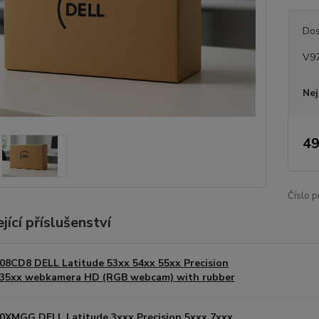
Dos
V9
Nej
49
Číslo p
jící příslušenství
08CD8 DELL Latitude 53xx 54xx 55xx Precision
35xx webkamera HD (RGB webcam) with rubber
0XMGG DELL Latitude 3xxx Precision 5xxx 7xxx