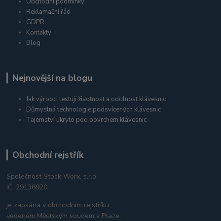
Obchodní podmínky
Reklamační řád
GDPR
Kontakty
Blog
Nejnovější na blogu
Jak výrobci testují životnost a odolnost klávesnic
Důmyslná technologie podsvícených klávesnic
Tajemství ukryto pod povrchem klávesnic
Obchodní rejstřík
Společnost Stock Worx, s.r.o.
IČ: 29136920
je zapsána v obchodním rejstříku
vedeném Městským soudem v Praze,