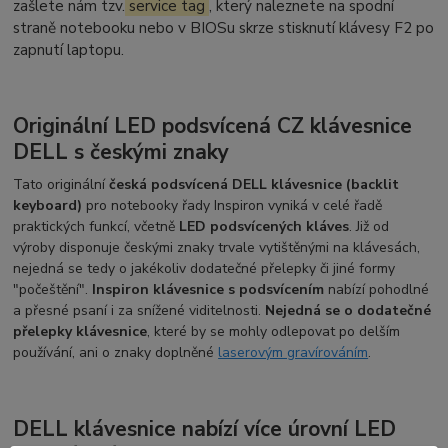
zašlete nám tzv.
service tag
, který naleznete na spodní
straně notebooku nebo v BIOSu skrze stisknutí klávesy F2 po
zapnutí laptopu.
Originální LED podsvícená CZ klávesnice
DELL s českými znaky
Tato originální
česká podsvícená DELL klávesnice (backlit
keyboard)
pro notebooky řady Inspiron vyniká v celé řadě
praktických funkcí, včetně
LED podsvícených kláves
. Již od
výroby disponuje českými znaky trvale vytištěnými na klávesách,
nejedná se tedy o jakékoliv dodatečné přelepky či jiné formy
"počeštění".
Inspiron klávesnice s podsvícením
nabízí pohodlné
a přesné psaní i za snížené viditelnosti.
Nejedná se o dodatečné
přelepky klávesnice
, které by se mohly odlepovat po delším
používání, ani o znaky doplněné
laserovým gravírováním
.
DELL klávesnice nabízí více úrovní LED