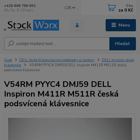
0
ks
+420 606 706 002
CZK
za
0 Kč
(Po-Pá, 9-18 hod.)
Menu
Hledat
Úvod
DELL české klávesnice pro notebooky a laptopy
DELL Inspiron české
klávesnice
V54RM PYYC4 DMJ59 DELL Inspiron M411R M511R česká
podsvícená klávesnice
V54RM PYYC4 DMJ59 DELL
Inspiron M411R M511R česká
podsvícená klávesnice