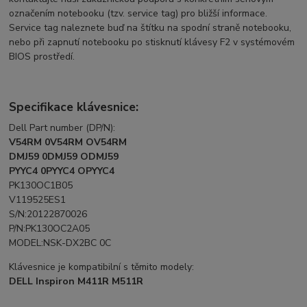
označením notebooku (tzv. service tag) pro bližší informace.
Service tag naleznete buď na štítku na spodní straně notebooku,
nebo při zapnutí notebooku po stisknutí klávesy F2 v systémovém
BIOS prostředí.
Specifikace klávesnice:
Dell Part number (DP/N):
V54RM 0V54RM OV54RM
DMJ59 0DMJ59 ODMJ59
PYYC4 0PYYC4 OPYYC4
PK130OC1B05
V119525ES1
S/N:20122870026
P/N:PK130OC2A05
MODEL:NSK-DX2BC 0C
Klávesnice je kompatibilní s těmito modely:
DELL Inspiron M411R M511R