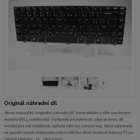
Originál náhradní díl
Nový, nepoužitý, originální náhradní díl kompatibilní s níže uvedenými
modely DELL notebooků. V případě pochybností, zdali je tento díl
vhodný pro váš notebook, zašlete nám tzv. service tag , který naleznete
na spodní straně notebooku nebo v BIOSu skrze stisknutí klávesy F2 po
zapnutí laptopu. O...
celý popis