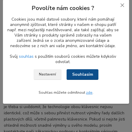
podsvícení
Povolíte nám cookies ?
U této klávesnice snadno nastavíte úroveň
LED podsvicení
kláves
dle svých preferencí, ať už v BIOSu notebooku nebo
Cookies jsou malé datové soubory, které nám pomáhají
jednoduše při práci stisknutím kombinace funkčních kláves. Je
anonymně zjišťovat, které stránky v našem e-shopu patří
např. mezi nejčastěji navštěvované, ale také zajišťují, aby se
běžné, že řada modelů nabízí řadu úrovní podsvícení (typicky 25%,
Vám stránky s produkty správně zobrazily na vašem
50%, 75% a 100% podsvícení), což zaručuje pohodlné psaní i v
zařízení. Jedná se o zcela anonymizované údaje a
podmínkách se sníženou viditelností. Díky této funkcionalitě
nedozvíme se z nich ani vaše jméno, ani kontaktní údaje.
můžete snadno přizpůsobit jas podsvícení okolnímu osvětlení, což
oceníte při své práci na notebooku v nedostatečně osvětleném
Svůj
souhlas
s použitím souborů cookies můžete kdykoliv
prostředí.
odvolat.
Souhlasím
Nastavení
Záměna nepodsvícené klavesnice DELL za
variantu s LED podsvicenim
Souhlas můžete odmítnout
zde
.
Při výměně
nepodsvícené klávesnice za klávesnici s podsvitem
je třeba si uvědomit, že technologie obou klávesnic nejsou
identické, což může s sebou přinést nutnost výměny řady dalších
plastových dílů, včetně palmrestu klávesnice. Pokud si nejste jisti
ohledně možnosti snadné výměny u svého modelu, prosím
kontaktujte naši zákaznickou podporu s konkrétním sériovým