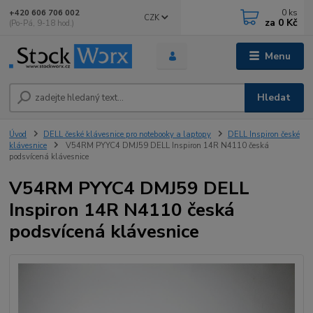
0
ks
+420 606 706 002
CZK
za
0 Kč
(Po-Pá, 9-18 hod.)
Menu
Hledat
Úvod
DELL české klávesnice pro notebooky a laptopy
DELL Inspiron české
klávesnice
V54RM PYYC4 DMJ59 DELL Inspiron 14R N4110 česká
podsvícená klávesnice
V54RM PYYC4 DMJ59 DELL
Inspiron 14R N4110 česká
podsvícená klávesnice