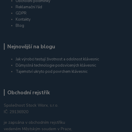
Obchodní podmínky
Reklamační řád
GDPR
Kontakty
Blog
Nejnovější na blogu
Jak výrobci testují životnost a odolnost klávesnic
Důmyslná technologie podsvícených klávesnic
Tajemství ukryto pod povrchem klávesnic
Obchodní rejstřík
Společnost Stock Worx, s.r.o.
IČ: 29136920
je zapsána v obchodním rejstříku
vedeném Městským soudem v Praze,