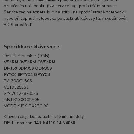
označením notebooku (tzv. service tag) pro bližší informace.
Service tag naleznete buď na štítku na spodní straně notebooku,
nebo při zapnutí notebooku po stisknutí klávesy F2 v systémovém
BIOS prostředí.
Specifikace klávesnice:
Dell Part number (DP/N):
V54RM 0V54RM OV54RM
DMJ59 0DMJ59 ODMJ59
PYYC4 0PYYC4 OPYYC4
PK130OC1B05
V119525ES1
S/N:20122870026
P/N:PK130OC2A05
MODEL:NSK-DX2BC 0C
Klávesnice je kompatibilní s těmito modely:
DELL Inspiron 14R N4110 14 N4050