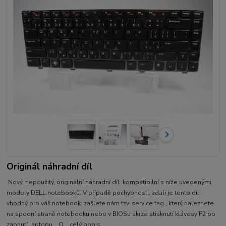
Originál náhradní díl
Nový, nepoužitý, originální náhradní díl kompatibilní s níže uvedenými
modely DELL notebooků. V případě pochybností, zdali je tento díl
vhodný pro váš notebook, zašlete nám tzv. service tag , který naleznete
na spodní straně notebooku nebo v BIOSu skrze stisknutí klávesy F2 po
zapnutí laptopu. O...
celý popis