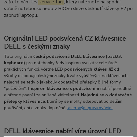
zašlete nám tzv.
service tag
, který naleznete na spodní
straně notebooku nebo v BIOSu skrze stisknutí klávesy F2 po
zapnutí laptopu.
Originální LED podsvícená CZ klávesnice
DELL s českými znaky
Tato originální
česká podsvícená DELL klávesnice (backlit
keyboard)
pro notebooky řady Inspiron vyniká v celé řadě
praktických funkcí, včetně
LED podsvícených kláves
. Již od
výroby disponuje českými znaky trvale vytištěnými na klávesách,
nejedná se tedy o jakékoliv dodatečné přelepky či jiné formy
"počeštění".
Inspiron klávesnice s podsvícením
nabízí pohodlné
a přesné psaní i za snížené viditelnosti.
Nejedná se o dodatečné
přelepky klávesnice
, které by se mohly odlepovat po delším
používání, ani o znaky doplněné
laserovým gravírováním
.
DELL klávesnice nabízí více úrovní LED