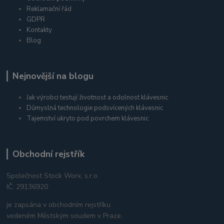
Reklamační řád
GDPR
Kontakty
Blog
Nejnovější na blogu
Jak výrobci testují životnost a odolnost klávesnic
Důmyslná technologie podsvícených klávesnic
Tajemství ukryto pod povrchem klávesnic
Obchodní rejstřík
Společnost Stock Worx, s.r.o.
IČ: 29136920
je zapsána v obchodním rejstříku
vedeném Městským soudem v Praze,