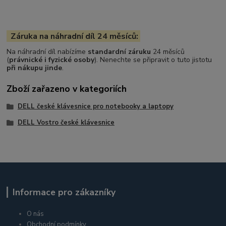
Záruka na náhradní díl 24 měsíců:
Na náhradní díl nabízíme
standardní záruku
24 měsíců
(
právnické i fyzické osoby
). Nenechte se připravit o tuto jistotu
při nákupu jinde
.
Zboží zařazeno v kategoriích
DELL české klávesnice pro notebooky a laptopy
DELL Vostro české klávesnice
Informace pro zákazníky
O nás
Obchodní podmínky