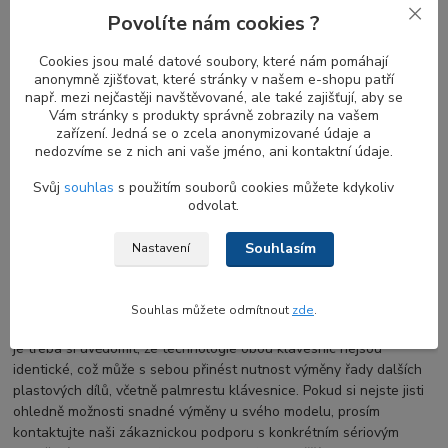
Povolíte nám cookies ?
U této klávesnice snadno nastavíte úroveň
LED podsvicení
kláves
dle svých preferencí, ať už v BIOSu notebooku nebo
Cookies jsou malé datové soubory, které nám pomáhají
jednoduše při práci stisknutím kombinace funkčních kláves. Je
anonymně zjišťovat, které stránky v našem e-shopu patří
běžné, že řada modelů nabízí řadu úrovní podsvícení (typicky 25%,
např. mezi nejčastěji navštěvované, ale také zajišťují, aby se
50%, 75% a 100% podsvícení), což zaručuje pohodlné psaní i v
Vám stránky s produkty správně zobrazily na vašem
podmínkách se sníženou viditelností. Díky této funkcionalitě
zařízení. Jedná se o zcela anonymizované údaje a
můžete snadno přizpůsobit jas podsvícení okolnímu osvětlení, což
nedozvíme se z nich ani vaše jméno, ani kontaktní údaje.
oceníte při své práci na notebooku v nedostatečně osvětleném
Svůj
souhlas
s použitím souborů cookies můžete kdykoliv
prostředí.
odvolat.
Souhlasím
Nastavení
Záměna nepodsvícené klavesnice DELL za
variantu s LED podsvicenim
Souhlas můžete odmítnout
zde
.
Při výměně
nepodsvícené klávesnice za klávesnici s podsvitem
je třeba si uvědomit, že technologie obou klávesnic nejsou
identické, což může s sebou přinést nutnost výměny řady dalších
plastových dílů, včetně palmrestu klávesnice. Pokud si nejste jisti
ohledně možnosti snadné výměny u svého modelu, prosím
kontaktujte naši zákaznickou podporu s konkrétním sériovým