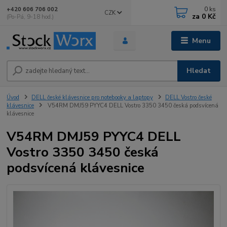
0
ks
+420 606 706 002
CZK
za
0 Kč
(Po-Pá, 9-18 hod.)
Menu
Hledat
Úvod
DELL české klávesnice pro notebooky a laptopy
DELL Vostro české
klávesnice
V54RM DMJ59 PYYC4 DELL Vostro 3350 3450 česká podsvícená
klávesnice
V54RM DMJ59 PYYC4 DELL
Vostro 3350 3450 česká
podsvícená klávesnice