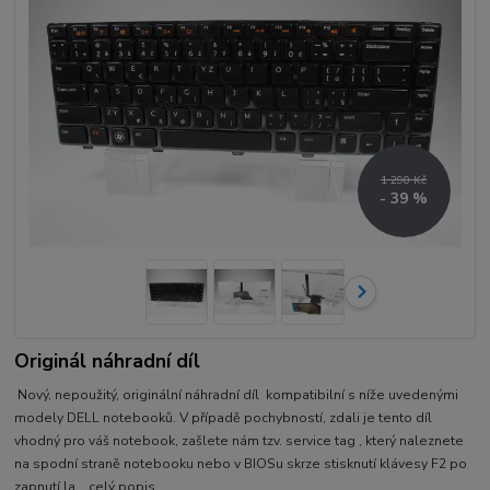
1 290 Kč
- 39 %
Originál náhradní díl
Nový, nepoužitý, originální náhradní díl kompatibilní s níže uvedenými
modely DELL notebooků. V případě pochybností, zdali je tento díl
vhodný pro váš notebook, zašlete nám tzv. service tag , který naleznete
na spodní straně notebooku nebo v BIOSu skrze stisknutí klávesy F2 po
zapnutí la...
celý popis