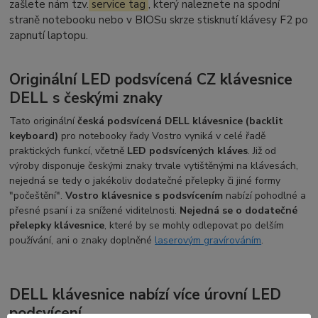
zašlete nám tzv.
service tag
, který naleznete na spodní
straně notebooku nebo v BIOSu skrze stisknutí klávesy F2 po
zapnutí laptopu.
Originální LED podsvícená CZ klávesnice
DELL s českými znaky
Tato originální
česká podsvícená DELL klávesnice (backlit
keyboard)
pro notebooky řady Vostro vyniká v celé řadě
praktických funkcí, včetně
LED podsvícených kláves
. Již od
výroby disponuje českými znaky trvale vytištěnými na klávesách,
nejedná se tedy o jakékoliv dodatečné přelepky či jiné formy
"počeštění".
Vostro klávesnice s podsvícením
nabízí pohodlné a
přesné psaní i za snížené viditelnosti.
Nejedná se o dodatečné
přelepky klávesnice
, které by se mohly odlepovat po delším
používání, ani o znaky doplněné
laserovým gravírováním
.
DELL klávesnice nabízí více úrovní LED
podsvícení