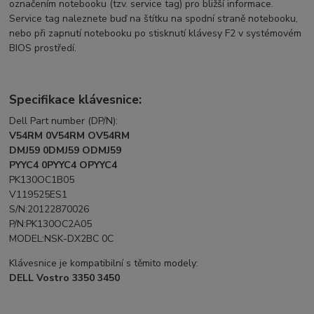
označením notebooku (tzv. service tag) pro bližší informace.
Service tag naleznete buď na štítku na spodní straně notebooku,
nebo při zapnutí notebooku po stisknutí klávesy F2 v systémovém
BIOS prostředí.
Specifikace klávesnice:
Dell Part number (DP/N):
V54RM 0V54RM OV54RM
DMJ59 0DMJ59 ODMJ59
PYYC4 0PYYC4 OPYYC4
PK130OC1B05
V119525ES1
S/N:20122870026
P/N:PK130OC2A05
MODEL:NSK-DX2BC 0C
Klávesnice je kompatibilní s těmito modely:
DELL Vostro 3350 3450