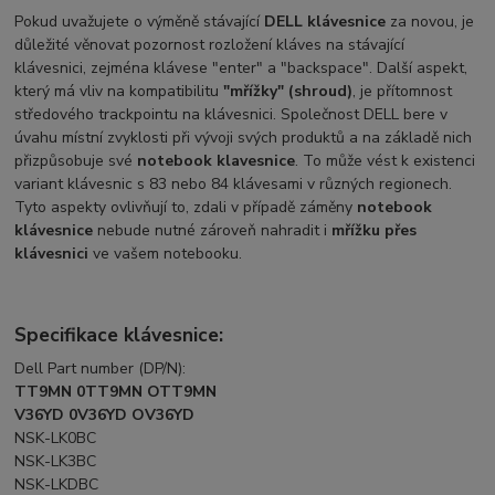
Pokud uvažujete o výměně stávající
DELL klávesnice
za novou, je
důležité věnovat pozornost rozložení kláves na stávající
klávesnici, zejména klávese "enter" a "backspace". Další aspekt,
který má vliv na kompatibilitu
"mřížky" (shroud)
, je přítomnost
středového trackpointu na klávesnici. Společnost DELL bere v
úvahu místní zvyklosti při vývoji svých produktů a na základě nich
přizpůsobuje své
notebook klavesnice
. To může vést k existenci
variant klávesnic s 83 nebo 84 klávesami v různých regionech.
Tyto aspekty ovlivňují to, zdali v případě záměny
notebook
klávesnice
nebude nutné zároveň nahradit i
mřížku přes
klávesnici
ve vašem notebooku.
Specifikace klávesnice:
Dell Part number (DP/N):
TT9MN 0TT9MN OTT9MN
V36YD 0V36YD OV36YD
NSK-LK0BC
NSK-LK3BC
NSK-LKDBC