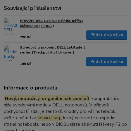
Související příslušenství
HRW2N DELL Latitude E7450 mřížka
klávesnice (shroud)
Přidat do košíku
290 Kč
Středový trackpoint DELL Latitude E
series (Trackpoint stick cover)
Přidat do košíku
199 Kč
Informace o produktu
Nový, nepoužitý, originální náhradní díl
kompatibilní s
níže uvedenými modely DELL notebooků. V případě
pochybností, zdali je tento díl vhodný pro váš notebook,
zašlete nám tzv.
service tag
, který naleznete na spodní
straně notebooku nebo v BIOSu skrze stisknutí klávesy F2 po
zapnutí laptopu.