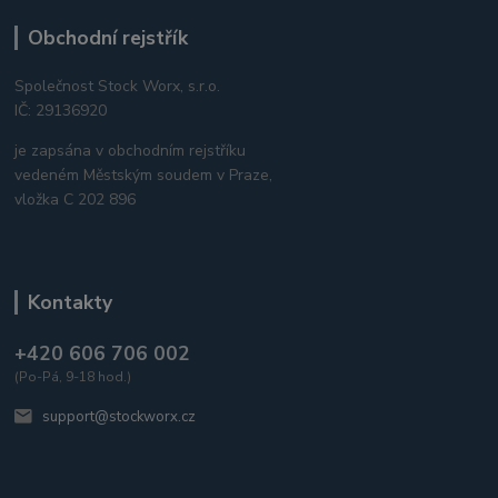
Obchodní rejstřík
Společnost Stock Worx, s.r.o.
IČ: 29136920
je zapsána v obchodním rejstříku
vedeném Městským soudem v Praze,
vložka C 202 896
Kontakty
+420 606 706 002
(Po-Pá, 9-18 hod.)
support@stockworx.cz