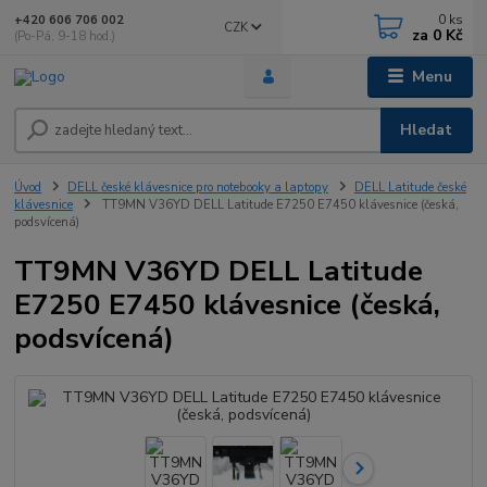
0
ks
+420 606 706 002
CZK
za
0 Kč
(Po-Pá, 9-18 hod.)
Menu
Hledat
Úvod
DELL české klávesnice pro notebooky a laptopy
DELL Latitude české
klávesnice
TT9MN V36YD DELL Latitude E7250 E7450 klávesnice (česká,
podsvícená)
TT9MN V36YD DELL Latitude
E7250 E7450 klávesnice (česká,
podsvícená)