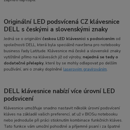
Originální LED podsvícená CZ klávesnice
DELL s českými a slovenskými znaky
Jedná se o originální
českou LED klávesnici s podsvícením
od
společnosti DELL, která byla speciálně navržena pro notebooky
business řady Latitude. Klávesnice má české a slovenské znaky
vytištěné přímo na klávesách již od výroby,
nejedná se tedy o
dodatečné přelepky
, které by se mohly odlepovat po delším
používání, ani o znaky doplněné
laserovým gravírováním
.
DELL klávesnice nabízí více úrovní LED
podsvicení
Klávesnice umožňuje snadno nastavit několik úrovní podsvícení
kláves na základě vašich preferencí, ať už v BIOSu notebooku
nebo jednoduše při práci stisknutím kombinace funkčních kláves.
Tato funkce vám umožní pohodlné a příjemné psaní i za špatné