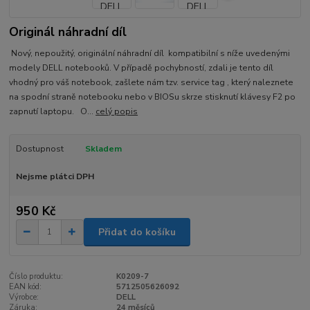
Originál náhradní díl
Nový, nepoužitý, originální náhradní díl kompatibilní s níže uvedenými
modely DELL notebooků. V případě pochybností, zdali je tento díl
vhodný pro váš notebook, zašlete nám tzv. service tag , který naleznete
na spodní straně notebooku nebo v BIOSu skrze stisknutí klávesy F2 po
zapnutí laptopu. O...
celý popis
Dostupnost
Skladem
Nejsme plátci DPH
950 Kč
Přidat do košíku
Číslo produktu:
K0209-7
EAN kód:
5712505626092
Výrobce:
DELL
Záruka:
24 měsíců