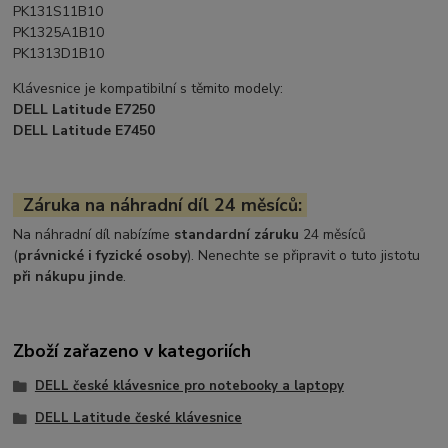
PK131S11B10
PK1325A1B10
PK1313D1B10
Klávesnice je kompatibilní s těmito modely:
DELL Latitude E7250
DELL Latitude E7450
Záruka na náhradní díl 24 měsíců:
Na náhradní díl nabízíme
standardní záruku
24 měsíců
(
právnické i fyzické osoby
). Nenechte se připravit o tuto jistotu
při nákupu jinde
.
Zboží zařazeno v kategoriích
DELL české klávesnice pro notebooky a laptopy
DELL Latitude české klávesnice