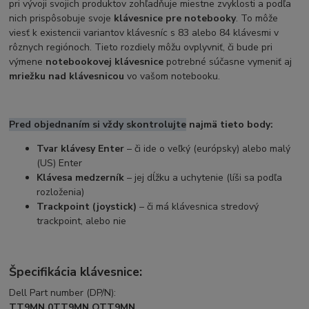
pri vývoji svojich produktov zohľadňuje miestne zvyklosti a podľa
nich prispôsobuje svoje
klávesnice pre notebooky
. To môže
viesť k existencii variantov klávesníc s 83 alebo 84 klávesmi v
rôznych regiónoch. Tieto rozdiely môžu ovplyvniť, či bude pri
výmene
notebookovej klávesnice
potrebné súčasne vymeniť aj
mriežku nad klávesnicou
vo vašom notebooku.
Pred objednaním si vždy skontrolujte
najmä tieto body:
Tvar klávesy Enter
– či ide o veľký (európsky) alebo malý
(US) Enter
Klávesa medzerník
– jej dĺžku a uchytenie (líši sa podľa
rozloženia)
Trackpoint (joystick)
– či má klávesnica stredový
trackpoint, alebo nie
Špecifikácia klávesnice:
Dell Part number (DP/N):
TT9MN 0TT9MN OTT9MN