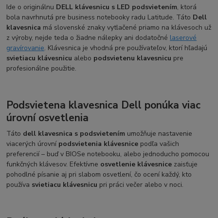
Ide o originálnu
DELL klávesnicu s LED podsvietením
, ktorá
bola navrhnutá pre business notebooky radu Latitude. Táto
Dell
klavesnica
má slovenské znaky vytlačené priamo na klávesoch už
z výroby, nejde teda o žiadne nálepky ani dodatočné
laserové
gravírovanie
. Klávesnica je vhodná pre používateľov, ktorí hľadajú
svietiacu klávesnicu
alebo
podsvietenu klavesnicu
pre
profesionálne použitie.
Podsvietena klavesnica Dell ponúka viac
úrovní osvetlenia
Táto
dell klavesnica s podsvietením
umožňuje nastavenie
viacerých úrovní
podsvietenia klávesnice
podľa vašich
preferencií – buď v BIOSe notebooku, alebo jednoducho pomocou
funkčných klávesov. Efektívne
osvetlenie klávesnice
zaisťuje
pohodlné písanie aj pri slabom osvetlení, čo ocení každý, kto
používa
svietiacu klávesnicu
pri práci večer alebo v noci.