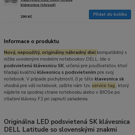
klávesnice (shroud)
Přidat do košíku
290 Kč
Informace o produktu
Nový, nepoužitý, originálny náhradný diel
kompatibilný s
nižšie uvedenými modelmi notebookov DELL. Ide o
podsvietenú klávesnicu SK
, určenú pre používateľov, ktorí
hľadajú kvalitnú
klávesnicu s podsvietením
pre svoj
notebook. V prípade pochybností, či je táto
klavesnica sk
vhodná pre váš notebook, zašlite nám tzv.
service tag
, ktorý
nájdete na spodnej strane notebooku alebo v BIOSe po
stlačení klávesy F2 pri zapnutí zariadenia.
Originálna LED podsvietená SK klávesnica
DELL Latitude so slovenskými znakmi