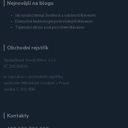
Nejnovější na blogu
Jak výrobci testují životnost a odolnost klávesnic
Důmyslná technologie podsvícených klávesnic
Tajemství ukryto pod povrchem klávesnic
Obchodní rejstřík
Společnost Stock Worx, s.r.o.
IČ: 29136920
je zapsána v obchodním rejstříku
vedeném Městským soudem v Praze,
vložka C 202 896
Kontakty