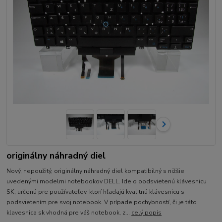
originálny náhradný diel
Nový, nepoužitý, originálny náhradný diel kompatibilný s nižšie
uvedenými modelmi notebookov DELL. Ide o podsvietenú klávesnicu
SK, určenú pre používateľov, ktorí hľadajú kvalitnú klávesnicu s
podsvietením pre svoj notebook. V prípade pochybností, či je táto
klavesnica sk vhodná pre váš notebook, z...
celý popis