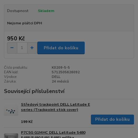
Dostupnost
Skladem
Nejsme plátci DPH
950 Kč
Přidat do košíku
Číslo produktu:
K0209-5-5
EAN kód:
5712505626092
Výrobce:
DELL
Záruka:
24 měsíců
Související příslušenství
Středový trackpoint DELL Latitude E
series (Trackpoint stick cover)
Přidat do košíku
199 Kč
P7C5G G1MHC DELL Latitude 5480
5488 (5490 5491 5495) mřížka