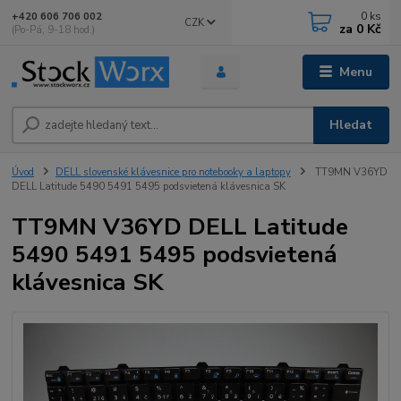
0
ks
+420 606 706 002
CZK
za
0 Kč
(Po-Pá, 9-18 hod.)
Menu
Hledat
Úvod
DELL slovenské klávesnice pro notebooky a laptopy
TT9MN V36YD
DELL Latitude 5490 5491 5495 podsvietená klávesnica SK
TT9MN V36YD DELL Latitude
5490 5491 5495 podsvietená
klávesnica SK