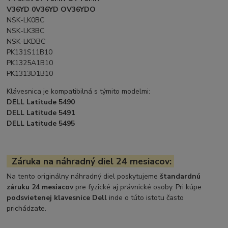
V36YD 0V36YD OV36YDO
NSK-LK0BC
NSK-LK3BC
NSK-LKDBC
PK131S11B10
PK1325A1B10
PK1313D1B10
Klávesnica je kompatibilná s týmito modelmi:
DELL Latitude 5490
DELL Latitude 5491
DELL Latitude 5495
Záruka na náhradný diel 24 mesiacov:
Na tento originálny náhradný diel poskytujeme
štandardnú
záruku 24 mesiacov
pre fyzické aj právnické osoby. Pri kúpe
podsvietenej klavesnice Dell
inde o túto istotu často
prichádzate.