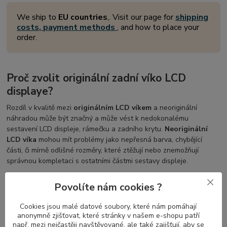
We ship to
EU countries
,. Visit our page for
shipping
costs, payment methods
, and how to place your
order.
Proč zvolit originální zadní víko LCD
displaye?
Rozdíl v kvalitě mezi
originálním LCD víkem
a neoriginální
náhradou může být značný a může vést k nedokonalému
sestavení LCD displeje, rámečku a zadního krytu.
Neoriginální
LCD víka
mohou mít problémy jako nepřesná barva, chybějící
části, či mírně odlišné rozměry, které ztěžují nebo znemožňují
správnou kompletaci s ostatními částmi sestavy displeje.
Povolíte nám cookies ?
Správná volba zadního víka LCD displaye
Cookies jsou malé datové soubory, které nám pomáhají
pro váš notebook
anonymně zjišťovat, které stránky v našem e-shopu patří
např. mezi nejčastěji navštěvované, ale také zajišťují, aby se