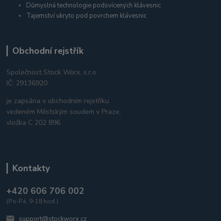
Důmyslná technologie podsvícených klávesnic
Tajemství ukryto pod povrchem klávesnic
Obchodní rejstřík
Společnost Stock Worx, s.r.o.
IČ: 29136920
je zapsána v obchodním rejstříku
vedeném Městským soudem v Praze,
vložka C 202 896
Kontakty
+420 606 706 002
(Po-Pá, 9-18 hod.)
support@stockworx.cz