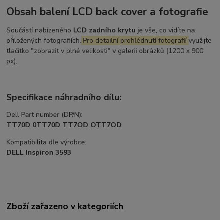
Obsah balení LCD back cover a fotografie
Součástí nabízeného
LCD zadního krytu
je vše, co vidíte na
přiložených fotografiích.
Pro detailní prohlédnutí fotografií
využijte
tlačítko "zobrazit v plné velikosti" v galerii obrázků (1200 x 900
px).
Specifikace náhradního dílu:
Dell Part number (DP/N):
TT70D 0TT70D TT7OD OTT7OD
Kompatibilita dle výrobce:
DELL Inspiron 3593
Zboží zařazeno v kategoriích