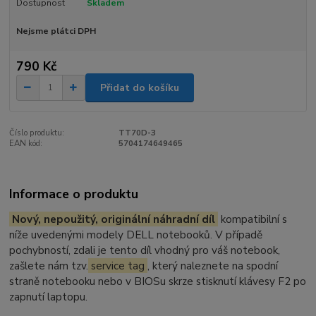
Dostupnost
Skladem
Nejsme plátci DPH
790 Kč
Přidat do košíku
Číslo produktu:
TT70D-3
EAN kód:
5704174649465
Informace o produktu
Nový, nepoužitý, originální náhradní díl
kompatibilní s
níže uvedenými modely DELL notebooků. V případě
pochybností, zdali je tento díl vhodný pro váš notebook,
zašlete nám tzv.
service tag
, který naleznete na spodní
straně notebooku nebo v BIOSu skrze stisknutí klávesy F2 po
zapnutí laptopu.