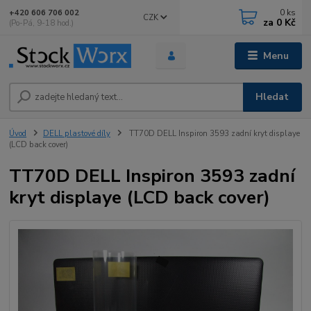
0
ks
+420 606 706 002
CZK
za
0 Kč
(Po-Pá, 9-18 hod.)
Menu
Hledat
Úvod
DELL plastové díly
TT70D DELL Inspiron 3593 zadní kryt displaye
(LCD back cover)
TT70D DELL Inspiron 3593 zadní
kryt displaye (LCD back cover)