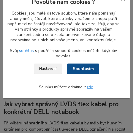
Povolíte nám cookies ?
Různé typy flex kabelu pro rozdílné
Cookies jsou malé datové soubory, které nám pomáhají
anonymně zjišťovat, které stránky v našem e-shopu patří
varianty DELL displaye
např. mezi nejčastěji navštěvované, ale také zajišťují, aby se
Vám stránky s produkty správně zobrazily na vašem
Různé verze
LVDS
(Low Voltage Differential Signaling)
flex
zařízení. Jedná se o zcela anonymizované údaje a
kabelů
jsou určeny pro konkrétní modely notebooků. Například
nedozvíme se z nich ani vaše jméno, ani kontaktní údaje.
notebooky s dotykovou obrazovkou vyžadují jiný
LVDS flex kabel
Svůj
souhlas
s použitím souborů cookies můžete kdykoliv
než standardní LCD/LED obrazovky bez dotykové funkce. Rozlišení
odvolat.
obrazovky také určuje typ potřebného
LVDS kabelu
; Full HD
displej obvykle vyžaduje kabel s vyšší hustotou vestavěných
Souhlasím
Nastavení
vláken ve srovnání s HD displejem se standardním rozlišením
1366 x 768. Navíc notebooky s vestavěnými webkamerami mohou
vyžadovat jiný LVDS kabel pro přenos dalších dat.
Souhlas můžete odmítnout
zde
.
Jak vybrat správný LVDS flex kabel pro
konkrétní DELL notebook
Při výběru
náhradního LVDS flex kabelu
by mělo být hlavním
kritériem pro kompatibilní část uvedené DELL označení. Na rozdíl