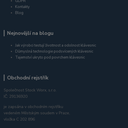
GDPR
Kontakty
Blog
Nejnovější na blogu
Jak výrobci testují životnost a odolnost klávesnic
Důmyslná technologie podsvícených klávesnic
Tajemství ukryto pod povrchem klávesnic
Obchodní rejstřík
Společnost Stock Worx, s.r.o.
IČ: 29136920
je zapsána v obchodním rejstříku
vedeném Městským soudem v Praze,
vložka C 202 896