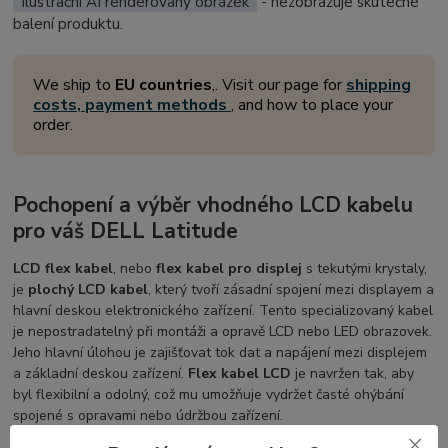
Ilustrační AI renderovaný obrázek
- nezobrazuje skutečné
balení produktu.
We ship to
EU countries
,. Visit our page for
shipping
costs, payment methods
, and how to place your
order.
Pochopení a výběr vhodného LCD kabelu
pro váš DELL Latitude
LCD flex kabel
, nebo
flex kabel pro displej
s tekutými krystaly,
je
plochý LCD kabel
, který tvoří zásadní spojení mezi displayem a
hlavní deskou elektronického zařízení. Tento specializovaný kabel
je nepostradatelný při montáži a opravě LCD nebo LED obrazovek.
Jeho hlavní úlohou je zajišťovat tok dat a napájení mezi displejem
a základní deskou zařízení.
Flex kabel LCD
je navržen tak, aby
byl flexibilní a odolný, což mu umožňuje vydržet časté ohýbání
spojené s opravami nebo údržbou zařízení.