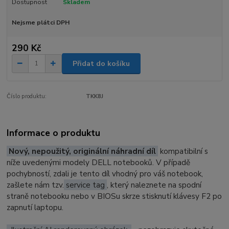
Dostupnost
Skladem
Nejsme plátci DPH
290 Kč
Přidat do košíku
Číslo produktu:
TKK8J
Informace o produktu
Nový, nepoužitý, originální náhradní díl
kompatibilní s
níže uvedenými modely DELL notebooků. V případě
pochybností, zdali je tento díl vhodný pro váš notebook,
zašlete nám tzv.
service tag
, který naleznete na spodní
straně notebooku nebo v BIOSu skrze stisknutí klávesy F2 po
zapnutí laptopu.