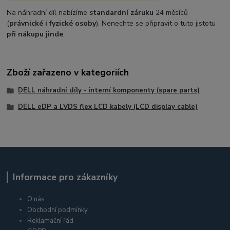
Na náhradní díl nabízíme
standardní záruku
24 měsíců
(
právnické i fyzické osoby
). Nenechte se připravit o tuto jistotu
při nákupu jinde
.
Zboží zařazeno v kategoriích
DELL náhradní díly - interní komponenty (spare parts)
DELL eDP a LVDS flex LCD kabely (LCD display cable)
Informace pro zákazníky
O nás
Obchodní podmínky
Reklamační řád