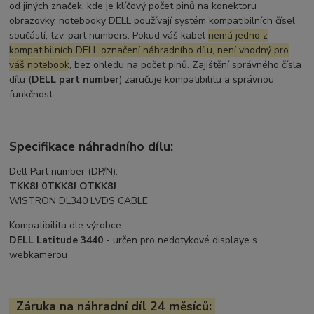
od jiných značek, kde je klíčový počet pinů na konektoru
obrazovky, notebooky DELL používají systém kompatibilních čísel
součástí, tzv. part numbers. Pokud váš kabel
nemá jedno z
kompatibilních DELL označení náhradního dílu, není vhodný pro
váš notebook
, bez ohledu na počet pinů. Zajištění správného čísla
dílu (
DELL part number
) zaručuje kompatibilitu a správnou
funkčnost.
Specifikace náhradního dílu:
Dell Part number (DP/N):
TKK8J 0TKK8J OTKK8J
WISTRON DL340 LVDS CABLE
Kompatibilita dle výrobce:
DELL Latitude 3440
- určen pro nedotykové displaye s
webkamerou
Záruka na náhradní díl 24 měsíců: