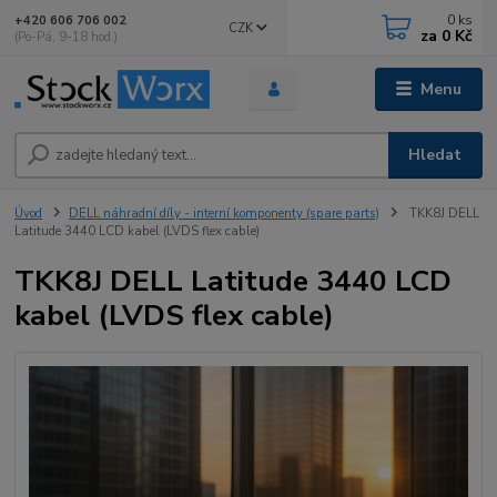
0
ks
+420 606 706 002
CZK
za
0 Kč
(Po-Pá, 9-18 hod.)
Menu
Hledat
Úvod
DELL náhradní díly - interní komponenty (spare parts)
TKK8J DELL
Latitude 3440 LCD kabel (LVDS flex cable)
TKK8J DELL Latitude 3440 LCD
kabel (LVDS flex cable)